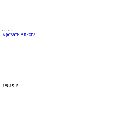
Кровать Ankona
18819
Р