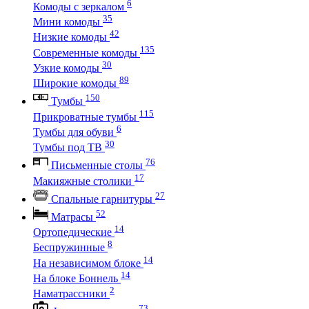
6
Комоды с зеркалом
35
Мини комоды
42
Низкие комоды
135
Современные комоды
30
Узкие комоды
89
Широкие комоды
150
Тумбы
115
Прикроватные тумбы
6
Тумбы для обуви
30
Тумбы под ТВ
76
Письменные столы
17
Макияжные столики
27
Спальные гарнитуры
52
Матрасы
14
Ортопедические
8
Беспружинные
14
На независимом блоке
14
На блоке Боннель
2
Наматрассники
73