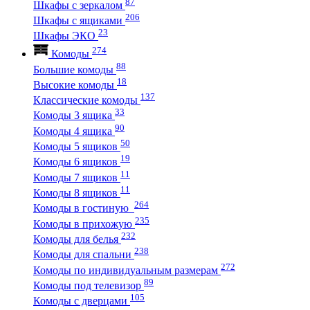
87
Шкафы с зеркалом
206
Шкафы с ящиками
23
Шкафы ЭКО
274
Комоды
88
Большие комоды
18
Высокие комоды
137
Классические комоды
33
Комоды 3 ящика
90
Комоды 4 ящика
50
Комоды 5 ящиков
19
Комоды 6 ящиков
11
Комоды 7 ящиков
11
Комоды 8 ящиков
264
Комоды в гостиную
235
Комоды в прихожую
232
Комоды для белья
238
Комоды для спальни
272
Комоды по индивидуальным размерам
89
Комоды под телевизор
105
Комоды с дверцами