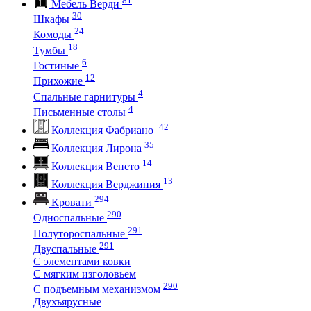
Мебель Верди
30
Шкафы
24
Комоды
18
Тумбы
6
Гостиные
12
Прихожие
4
Спальные гарнитуры
4
Письменные столы
42
Коллекция Фабриано
35
Коллекция Лирона
14
Коллекция Венето
13
Коллекция Верджиния
294
Кровати
290
Односпальные
291
Полутороспальные
291
Двуспальные
С элементами ковки
С мягким изголовьем
290
С подъемным механизмом
Двухъярусные