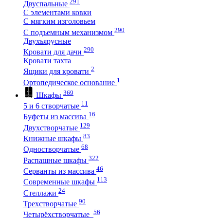
291
Двуспальные
С элементами ковки
С мягким изголовьем
290
С подъемным механизмом
Двухъярусные
290
Кровати для дачи
Кровати тахта
2
Ящики для кровати
1
Ортопедическое основание
369
Шкафы
11
5 и 6 створчатые
16
Буфеты из массива
129
Двухстворчатые
83
Книжные шкафы
68
Одностворчатые
322
Распашные шкафы
46
Серванты из массива
113
Современные шкафы
24
Стеллажи
90
Трехстворчатые
56
Четырёхстворчатые