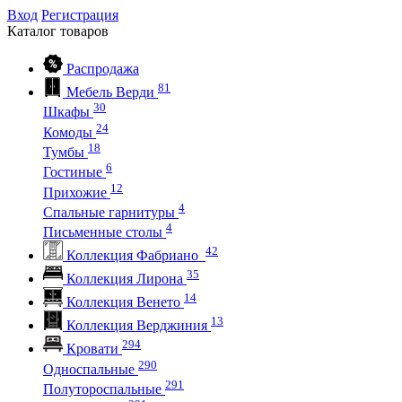
Вход
Регистрация
Каталог
товаров
Распродажа
81
Мебель Верди
30
Шкафы
24
Комоды
18
Тумбы
6
Гостиные
12
Прихожие
4
Спальные гарнитуры
4
Письменные столы
42
Коллекция Фабриано
35
Коллекция Лирона
14
Коллекция Венето
13
Коллекция Верджиния
294
Кровати
290
Односпальные
291
Полутороспальные