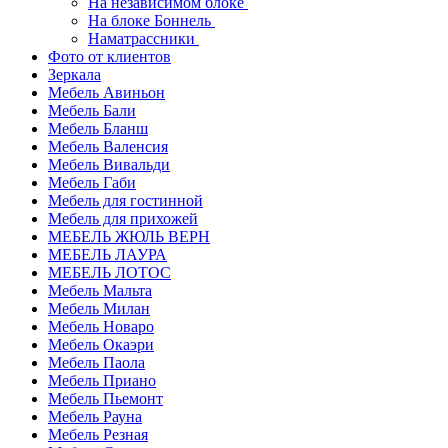
На независимом блоке
На блоке Боннель
Наматрассники
Фото от клиентов
Зеркала
Мебель Авиньон
Мебель Бали
Мебель Бланш
Мебель Валенсия
Мебель Вивальди
Мебель Габи
Мебель для гостинной
Мебель для прихожей
МЕБЕЛЬ ЖЮЛЬ ВЕРН
МЕБЕЛЬ ЛАУРА
МЕБЕЛЬ ЛОТОС
Мебель Мальта
Мебель Милан
Мебель Новаро
Мебель Окаэри
Мебель Паола
Мебель Приано
Мебель Пьемонт
Мебель Рауна
Мебель Резная