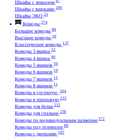
87
Шкафы с зеркалом
206
Шкафы с ящиками
23
Шкафы ЭКО
274
Комоды
88
Большие комоды
18
Высокие комоды
137
Классические комоды
33
Комоды 3 ящика
90
Комоды 4 ящика
50
Комоды 5 ящиков
19
Комоды 6 ящиков
11
Комоды 7 ящиков
11
Комоды 8 ящиков
264
Комоды в гостиную
235
Комоды в прихожую
232
Комоды для белья
238
Комоды для спальни
272
Комоды по индивидуальным размерам
89
Комоды под телевизор
105
Комоды с дверцами