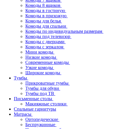
Комоды 7 ящиков
Комоды 8 ящиков
Комоды в гостиную
Комоды в прихожую
Комоды для белья
Комоды для спальни
Комоды по индивидуальным размерам
Комоды под телевизор
Комоды с дверцами
Комоды с зеркалом
Мини комоды
Низкие комоды
Современные комоды
Узкие комоды
Широкие комоды
Тумбы
Прикроватные тумбы
Тумбы для обуви
Тумбы под ТВ
Письменные столы
Макияжные столики
Спальные гарнитуры
Матрасы
Ортопедические
Беспружинные