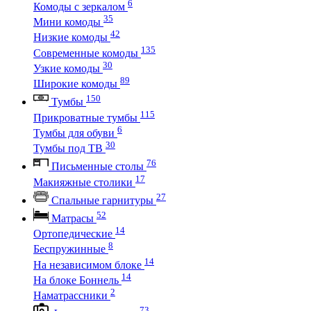
6
Комоды с зеркалом
35
Мини комоды
42
Низкие комоды
135
Современные комоды
30
Узкие комоды
89
Широкие комоды
150
Тумбы
115
Прикроватные тумбы
6
Тумбы для обуви
30
Тумбы под ТВ
76
Письменные столы
17
Макияжные столики
27
Спальные гарнитуры
52
Матрасы
14
Ортопедические
8
Беспружинные
14
На независимом блоке
14
На блоке Боннель
2
Наматрассники
73