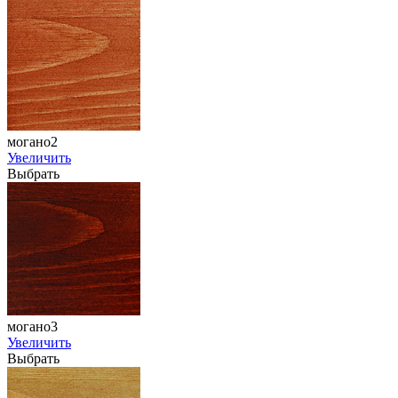
могано2
Увеличить
Выбрать
могано3
Увеличить
Выбрать