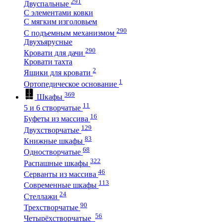
291
Двуспальные
С элементами ковки
С мягким изголовьем
290
С подъемным механизмом
Двухъярусные
290
Кровати для дачи
Кровати тахта
2
Ящики для кровати
1
Ортопедическое основание
369
Шкафы
11
5 и 6 створчатые
16
Буфеты из массива
129
Двухстворчатые
83
Книжные шкафы
68
Одностворчатые
322
Распашные шкафы
46
Серванты из массива
113
Современные шкафы
24
Стеллажи
90
Трехстворчатые
56
Четырёхстворчатые