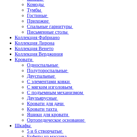
Комоды
Тумбы
Гостиные
Прихожие
Спальные гарнитуры
Письменные столы
Коллекция Фабриано
Коллекция Лирона
Коллекция Венето
Коллекция Верджиния
Кровати
Односпальные
Полутороспальные
Двуспальные
С элементами ковки
С мягким изголовьем
С подъемным механизмом
Двухъярусные
Кровати для дачи
Кровати тахта
Ящики для кровати
Ортопедическое основание
Шкафы
5 и 6 створчатые
Буфеты из массива