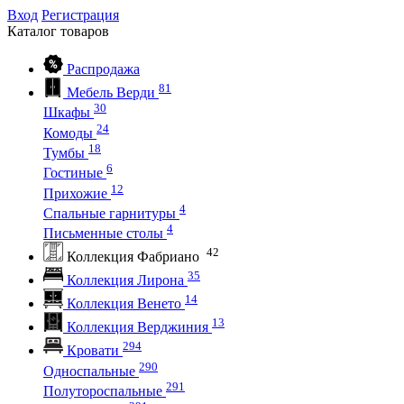
Вход
Регистрация
Каталог
товаров
Распродажа
81
Мебель Верди
30
Шкафы
24
Комоды
18
Тумбы
6
Гостиные
12
Прихожие
4
Спальные гарнитуры
4
Письменные столы
42
Коллекция Фабриано
35
Коллекция Лирона
14
Коллекция Венето
13
Коллекция Верджиния
294
Кровати
290
Односпальные
291
Полутороспальные