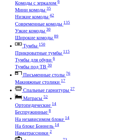
6
Комоды с зеркалом
35
Мини комоды
42
Низкие комоды
135
Современные комоды
30
Узкие комоды
89
Широкие комоды
150
Тумбы
115
Прикроватные тумбы
6
Тумбы для обуви
30
Тумбы под ТВ
76
Письменные столы
17
Макияжные столики
27
Спальные гарнитуры
52
Матрасы
14
Ортопедические
8
Беспружинные
14
На независимом блоке
14
На блоке Боннель
2
Наматрассники
73