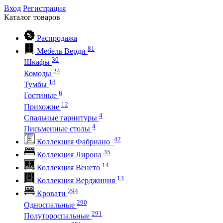
Вход
Регистрация
Каталог
товаров
Распродажа
81
Мебель Верди
30
Шкафы
24
Комоды
18
Тумбы
6
Гостиные
12
Прихожие
4
Спальные гарнитуры
4
Письменные столы
42
Коллекция Фабриано
35
Коллекция Лирона
14
Коллекция Венето
13
Коллекция Верджиния
294
Кровати
290
Односпальные
291
Полутороспальные