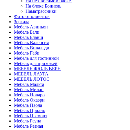
На независимом блоке
На блоке Боннель
Наматрассники
Фото от клиентов
Зеркала
Мебель Авиньон
Мебель Бали
Мебель Бланш
Мебель Валенсия
Мебель Вивальди
Мебель Габи
Мебель для гостинной
Мебель для прихожей
МЕБЕЛЬ ЖЮЛЬ ВЕРН
МЕБЕЛЬ ЛАУРА
МЕБЕЛЬ ЛОТОС
Мебель Мальта
Мебель Милан
Мебель Новаро
Мебель Окаэри
Мебель Паола
Мебель Приано
Мебель Пьемонт
Мебель Рауна
Мебель Резная