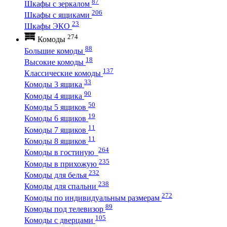
87
Шкафы с зеркалом
206
Шкафы с ящиками
23
Шкафы ЭКО
274
Комоды
88
Большие комоды
18
Высокие комоды
137
Классические комоды
33
Комоды 3 ящика
90
Комоды 4 ящика
50
Комоды 5 ящиков
19
Комоды 6 ящиков
11
Комоды 7 ящиков
11
Комоды 8 ящиков
264
Комоды в гостиную
235
Комоды в прихожую
232
Комоды для белья
238
Комоды для спальни
272
Комоды по индивидуальным размерам
89
Комоды под телевизор
105
Комоды с дверцами