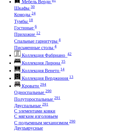
Мебель Верди
30
Шкафы
24
Комоды
18
Тумбы
6
Гостиные
12
Прихожие
4
Спальные гарнитуры
4
Письменные столы
42
Коллекция Фабриано
35
Коллекция Лирона
14
Коллекция Венето
13
Коллекция Верджиния
294
Кровати
290
Односпальные
291
Полутороспальные
291
Двуспальные
С элементами ковки
С мягким изголовьем
290
С подъемным механизмом
Двухъярусные