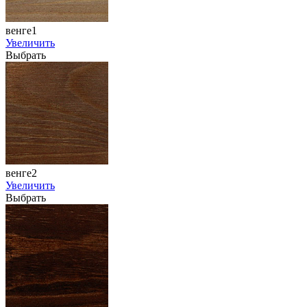
венге1
Увеличить
Выбрать
венге2
Увеличить
Выбрать