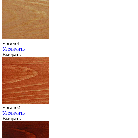
могано1
Увеличить
Выбрать
могано2
Увеличить
Выбрать