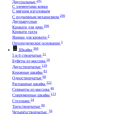
291
Двуспальные
С элементами ковки
С мягким изголовьем
290
С подъемным механизмом
Двухъярусные
290
Кровати для дачи
Кровати тахта
2
Ящики для кровати
1
Ортопедическое основание
369
Шкафы
11
5 и 6 створчатые
16
Буфеты из массива
129
Двухстворчатые
83
Книжные шкафы
68
Одностворчатые
322
Распашные шкафы
46
Серванты из массива
113
Современные шкафы
24
Стеллажи
90
Трехстворчатые
56
Четырёхстворчатые