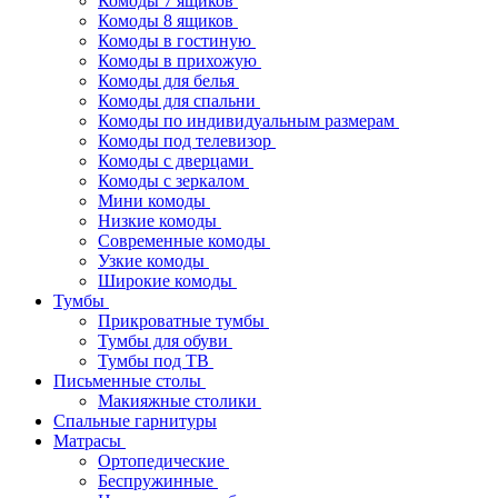
Комоды 7 ящиков
Комоды 8 ящиков
Комоды в гостиную
Комоды в прихожую
Комоды для белья
Комоды для спальни
Комоды по индивидуальным размерам
Комоды под телевизор
Комоды с дверцами
Комоды с зеркалом
Мини комоды
Низкие комоды
Современные комоды
Узкие комоды
Широкие комоды
Тумбы
Прикроватные тумбы
Тумбы для обуви
Тумбы под ТВ
Письменные столы
Макияжные столики
Спальные гарнитуры
Матрасы
Ортопедические
Беспружинные