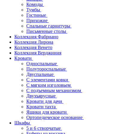
Комоды
Тумбы
Гостиные
Прихожие
Спальные гарнитуры
Письменные столы
Коллекция Фабриано
Коллекция Лирона
Коллекция Венето
Коллекция Верджиния
Кровати
Односпальные
Полутороспальные
Двуспальные
С элементами ковки
С мягким изголовьем
С подъемным механизмом
Двухъярусные
Кровати для дачи
Кровати тахта
Ящики для кровати
Ортопедическое основание
Шкафы
5 и 6 створчатые
Буфеты из массива