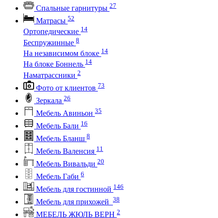
27
Спальные гарнитуры
52
Матрасы
14
Ортопедические
8
Беспружинные
14
На независимом блоке
14
На блоке Боннель
2
Наматрассники
73
Фото от клиентов
26
Зеркала
35
Мебель Авиньон
16
Мебель Бали
8
Мебель Бланш
11
Мебель Валенсия
20
Мебель Вивальди
6
Мебель Габи
146
Мебель для гостинной
38
Мебель для прихожей
2
МЕБЕЛЬ ЖЮЛЬ ВЕРН