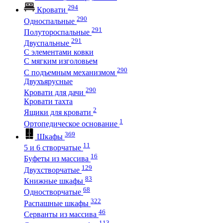
294
Кровати
290
Односпальные
291
Полутороспальные
291
Двуспальные
С элементами ковки
С мягким изголовьем
290
С подъемным механизмом
Двухъярусные
290
Кровати для дачи
Кровати тахта
2
Ящики для кровати
1
Ортопедическое основание
369
Шкафы
11
5 и 6 створчатые
16
Буфеты из массива
129
Двухстворчатые
83
Книжные шкафы
68
Одностворчатые
322
Распашные шкафы
46
Серванты из массива
113