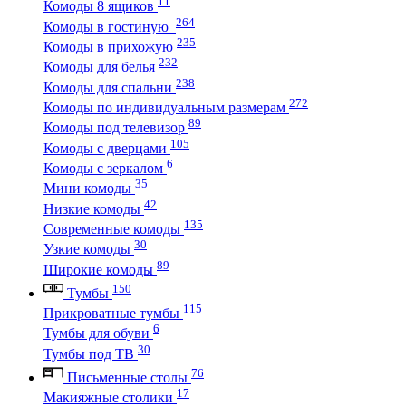
11
Комоды 8 ящиков
264
Комоды в гостиную
235
Комоды в прихожую
232
Комоды для белья
238
Комоды для спальни
272
Комоды по индивидуальным размерам
89
Комоды под телевизор
105
Комоды с дверцами
6
Комоды с зеркалом
35
Мини комоды
42
Низкие комоды
135
Современные комоды
30
Узкие комоды
89
Широкие комоды
150
Тумбы
115
Прикроватные тумбы
6
Тумбы для обуви
30
Тумбы под ТВ
76
Письменные столы
17
Макияжные столики