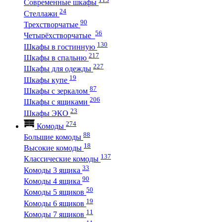
Современные шкафы
24
Стеллажи
90
Трехстворчатые
56
Четырёхстворчатые
130
Шкафы в гостинную
217
Шкафы в спальню
227
Шкафы для одежды
19
Шкафы купе
87
Шкафы с зеркалом
206
Шкафы с ящиками
23
Шкафы ЭКО
274
Комоды
88
Большие комоды
18
Высокие комоды
137
Классические комоды
33
Комоды 3 ящика
90
Комоды 4 ящика
50
Комоды 5 ящиков
19
Комоды 6 ящиков
11
Комоды 7 ящиков