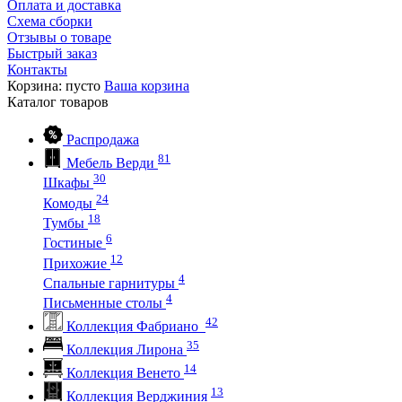
Оплата и доставка
Схема сборки
Отзывы о товаре
Быстрый заказ
Контакты
Корзина:
пусто
Ваша корзина
Каталог
товаров
Распродажа
81
Мебель Верди
30
Шкафы
24
Комоды
18
Тумбы
6
Гостиные
12
Прихожие
4
Спальные гарнитуры
4
Письменные столы
42
Коллекция Фабриано
35
Коллекция Лирона
14
Коллекция Венето
13
Коллекция Верджиния