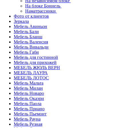
На независимом блоке
На блоке Боннель
Наматрассники
Фото от клиентов
Зеркала
Мебель Авиньон
Мебель Бали
Мебель Бланш
Мебель Валенсия
Мебель Вивальди
Мебель Габи
Мебель для гостинной
Мебель для прихожей
МЕБЕЛЬ ЖЮЛЬ ВЕРН
МЕБЕЛЬ ЛАУРА
МЕБЕЛЬ ЛОТОС
Мебель Мальта
Мебель Милан
Мебель Новаро
Мебель Окаэри
Мебель Паола
Мебель Приано
Мебель Пьемонт
Мебель Рауна
Мебель Резная