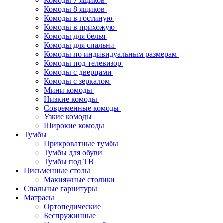
Комоды 7 ящиков
Комоды 8 ящиков
Комоды в гостиную
Комоды в прихожую
Комоды для белья
Комоды для спальни
Комоды по индивидуальным размерам
Комоды под телевизор
Комоды с дверцами
Комоды с зеркалом
Мини комоды
Низкие комоды
Современные комоды
Узкие комоды
Широкие комоды
Тумбы
Прикроватные тумбы
Тумбы для обуви
Тумбы под ТВ
Письменные столы
Макияжные столики
Спальные гарнитуры
Матрасы
Ортопедические
Беспружинные