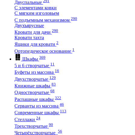
291
Двуспальные
С элементами ковки
С мягким изголовьем
290
С подъемным механизмом
Двухъярусные
290
Кровати для дачи
Кровати тахта
2
Ящики для кровати
1
Ортопедическое основание
369
Шкафы
11
5 и 6 створчатые
16
Буфеты из массива
129
Двухстворчатые
83
Книжные шкафы
68
Одностворчатые
322
Распашные шкафы
46
Серванты из массива
113
Современные шкафы
24
Стеллажи
90
Трехстворчатые
56
Четырёхстворчатые