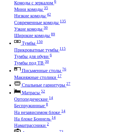
6
Комоды с зеркалом
35
Мини комоды
42
Низкие комоды
135
Современные комоды
30
Узкие комоды
89
Широкие комоды
150
Тумбы
115
Прикроватные тумбы
6
Тумбы для обуви
30
Тумбы под ТВ
76
Письменные столы
17
Макияжные столики
27
Спальные гарнитуры
52
Матрасы
14
Ортопедические
8
Беспружинные
14
На независимом блоке
14
На блоке Боннель
2
Наматрассники
73