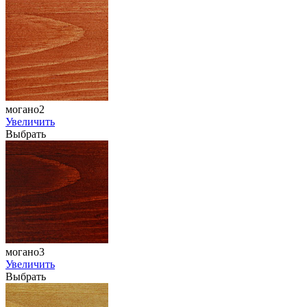
могано2
Увеличить
Выбрать
могано3
Увеличить
Выбрать