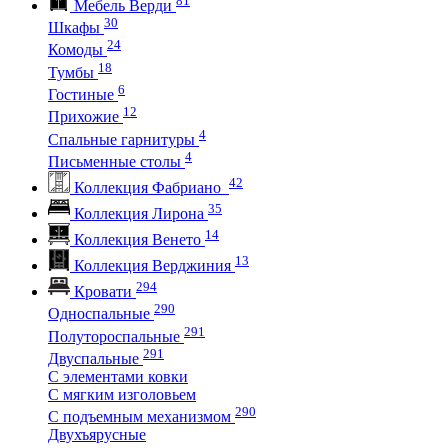
Мебель Верди
30
Шкафы
24
Комоды
18
Тумбы
6
Гостиные
12
Прихожие
4
Спальные гарнитуры
4
Письменные столы
42
Коллекция Фабриано
35
Коллекция Лирона
14
Коллекция Венето
13
Коллекция Верджиния
294
Кровати
290
Односпальные
291
Полутороспальные
291
Двуспальные
С элементами ковки
С мягким изголовьем
290
С подъемным механизмом
Двухъярусные