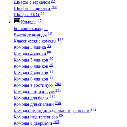
87
Шкафы с зеркалом
206
Шкафы с ящиками
23
Шкафы ЭКО
274
Комоды
88
Большие комоды
18
Высокие комоды
137
Классические комоды
33
Комоды 3 ящика
90
Комоды 4 ящика
50
Комоды 5 ящиков
19
Комоды 6 ящиков
11
Комоды 7 ящиков
11
Комоды 8 ящиков
264
Комоды в гостиную
235
Комоды в прихожую
232
Комоды для белья
238
Комоды для спальни
272
Комоды по индивидуальным размерам
89
Комоды под телевизор
105
Комоды с дверцами