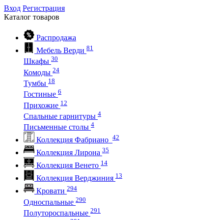
Вход
Регистрация
Каталог
товаров
Распродажа
81
Мебель Верди
30
Шкафы
24
Комоды
18
Тумбы
6
Гостиные
12
Прихожие
4
Спальные гарнитуры
4
Письменные столы
42
Коллекция Фабриано
35
Коллекция Лирона
14
Коллекция Венето
13
Коллекция Верджиния
294
Кровати
290
Односпальные
291
Полутороспальные