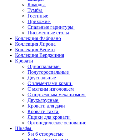
Комоды
Тумбы
Гостиные
Прихожие
Спальные гарнитуры
Письменные столы
Коллекция Фабриано
Коллекция Лирона
Коллекция Венето
Коллекция Верджиния
Кровати
Односпальные
Полутороспальные
Двуспальные
С элементами ковки
С мягким изголовьем
С подъемным механизмом
Двухъярусные
Кровати для дачи
Кровати тахта
Ящики для кровати
Ортопедическое основание
Шкафы
5 и 6 створчатые
Буфеты из массива