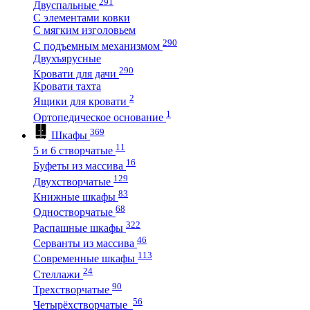
291
Двуспальные
С элементами ковки
С мягким изголовьем
290
С подъемным механизмом
Двухъярусные
290
Кровати для дачи
Кровати тахта
2
Ящики для кровати
1
Ортопедическое основание
369
Шкафы
11
5 и 6 створчатые
16
Буфеты из массива
129
Двухстворчатые
83
Книжные шкафы
68
Одностворчатые
322
Распашные шкафы
46
Серванты из массива
113
Современные шкафы
24
Стеллажи
90
Трехстворчатые
56
Четырёхстворчатые