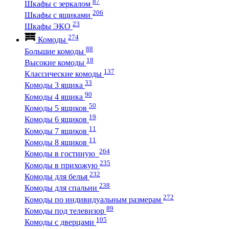
87
Шкафы с зеркалом
206
Шкафы с ящиками
23
Шкафы ЭКО
274
Комоды
88
Большие комоды
18
Высокие комоды
137
Классические комоды
33
Комоды 3 ящика
90
Комоды 4 ящика
50
Комоды 5 ящиков
19
Комоды 6 ящиков
11
Комоды 7 ящиков
11
Комоды 8 ящиков
264
Комоды в гостиную
235
Комоды в прихожую
232
Комоды для белья
238
Комоды для спальни
272
Комоды по индивидуальным размерам
89
Комоды под телевизор
105
Комоды с дверцами