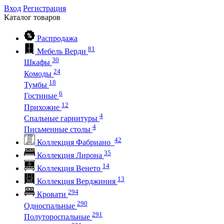
Вход
Регистрация
Каталог
товаров
Распродажа
81
Мебель Верди
30
Шкафы
24
Комоды
18
Тумбы
6
Гостиные
12
Прихожие
4
Спальные гарнитуры
4
Письменные столы
42
Коллекция Фабриано
35
Коллекция Лирона
14
Коллекция Венето
13
Коллекция Верджиния
294
Кровати
290
Односпальные
291
Полутороспальные