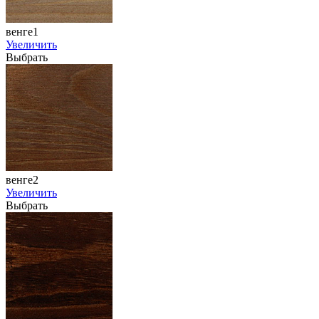
венге1
Увеличить
Выбрать
венге2
Увеличить
Выбрать