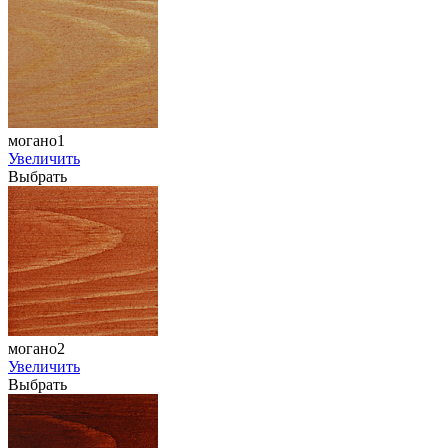
могано1
Увеличить
Выбрать
могано2
Увеличить
Выбрать