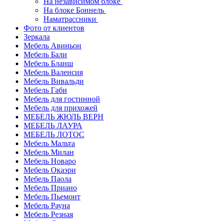
На независимом блоке
На блоке Боннель
Наматрассники
Фото от клиентов
Зеркала
Мебель Авиньон
Мебель Бали
Мебель Бланш
Мебель Валенсия
Мебель Вивальди
Мебель Габи
Мебель для гостинной
Мебель для прихожей
МЕБЕЛЬ ЖЮЛЬ ВЕРН
МЕБЕЛЬ ЛАУРА
МЕБЕЛЬ ЛОТОС
Мебель Мальта
Мебель Милан
Мебель Новаро
Мебель Окаэри
Мебель Паола
Мебель Приано
Мебель Пьемонт
Мебель Рауна
Мебель Резная