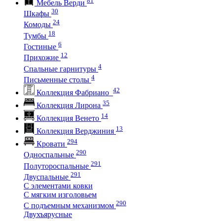
Мебель Верди
30
Шкафы
24
Комоды
18
Тумбы
6
Гостиные
12
Прихожие
4
Спальные гарнитуры
4
Письменные столы
42
Коллекция Фабриано
35
Коллекция Лирона
14
Коллекция Венето
13
Коллекция Верджиния
294
Кровати
290
Односпальные
291
Полутороспальные
291
Двуспальные
С элементами ковки
С мягким изголовьем
290
С подъемным механизмом
Двухъярусные