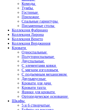
Комоды
Тумбы
Гостиные
Прихожие
Спальные гарнитуры
Письменные столы
Коллекция Фабриано
Коллекция Лирона
Коллекция Венето
Коллекция Верджиния
Кровати
Односпальные
Полутороспальные
Двуспальные
С элементами ковки
С мягким изголовьем
С подъемным механизмом
Двухъярусные
Кровати для дачи
Кровати тахта
Ящики для кровати
Ортопедическое основание
Шкафы
5 и 6 створчатые
Буфеты из массива