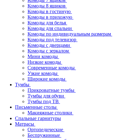
Комоды 7 ящиков
Комоды 8 ящиков
Комоды в гостиную
Комоды в прихожую
Комоды для белья
Комоды для спальни
Комоды по индивидуальным размерам
Комоды под телевизор
Комоды с дверцами
Комоды с зеркалом
Мини комоды
Низкие комоды
Современные комоды
Узкие комоды
Широкие комоды
Тумбы
Прикроватные тумбы
Тумбы для обуви
Тумбы под ТВ
Письменные столы
Макияжные столики
Спальные гарнитуры
Матрасы
Ортопедические
Беспружинные