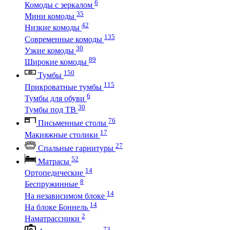
6
Комоды с зеркалом
35
Мини комоды
42
Низкие комоды
135
Современные комоды
30
Узкие комоды
89
Широкие комоды
150
Тумбы
115
Прикроватные тумбы
6
Тумбы для обуви
30
Тумбы под ТВ
76
Письменные столы
17
Макияжные столики
27
Спальные гарнитуры
52
Матрасы
14
Ортопедические
8
Беспружинные
14
На независимом блоке
14
На блоке Боннель
2
Наматрассники
73