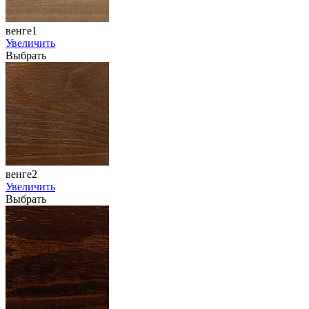
венге1
Увеличить
Выбрать
венге2
Увеличить
Выбрать