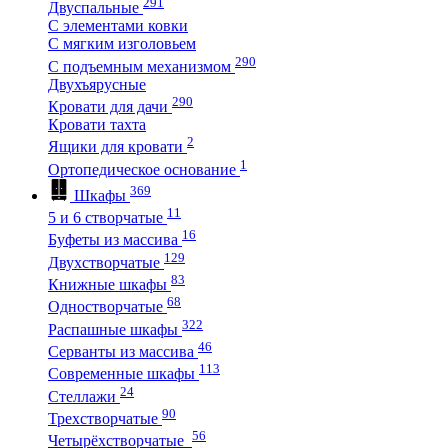
291
Двуспальные
С элементами ковки
С мягким изголовьем
290
С подъемным механизмом
Двухъярусные
290
Кровати для дачи
Кровати тахта
2
Ящики для кровати
1
Ортопедическое основание
369
Шкафы
11
5 и 6 створчатые
16
Буфеты из массива
129
Двухстворчатые
83
Книжные шкафы
68
Одностворчатые
322
Распашные шкафы
46
Серванты из массива
113
Современные шкафы
24
Стеллажи
90
Трехстворчатые
56
Четырёхстворчатые