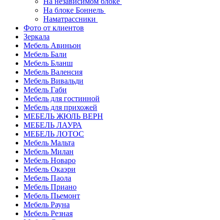
На независимом блоке
На блоке Боннель
Наматрассники
Фото от клиентов
Зеркала
Мебель Авиньон
Мебель Бали
Мебель Бланш
Мебель Валенсия
Мебель Вивальди
Мебель Габи
Мебель для гостинной
Мебель для прихожей
МЕБЕЛЬ ЖЮЛЬ ВЕРН
МЕБЕЛЬ ЛАУРА
МЕБЕЛЬ ЛОТОС
Мебель Мальта
Мебель Милан
Мебель Новаро
Мебель Окаэри
Мебель Паола
Мебель Приано
Мебель Пьемонт
Мебель Рауна
Мебель Резная