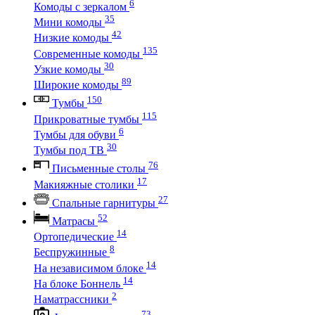
6
Комоды с зеркалом
35
Мини комоды
42
Низкие комоды
135
Современные комоды
30
Узкие комоды
89
Широкие комоды
150
Тумбы
115
Прикроватные тумбы
6
Тумбы для обуви
30
Тумбы под ТВ
76
Письменные столы
17
Макияжные столики
27
Спальные гарнитуры
52
Матрасы
14
Ортопедические
8
Беспружинные
14
На независимом блоке
14
На блоке Боннель
2
Наматрассники
73