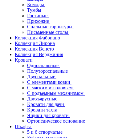
Комоды
Тумбы
Гостиные
Прихожие
Спальные гарнитуры
Письменные столы
Коллекция Фабриано
Коллекция Лирона
Коллекция Венето
Коллекция Верджиния
Кровати
Односпальные
Полутороспальные
Двуспальные
С элементами ковки
С мягким изголовьем
С подъемным механизмом
Двухъярусные
Кровати для дачи
Кровати тахта
Ящики для кровати
Ортопедическое основание
Шкафы
5 и 6 створчатые
Буфеты из массива