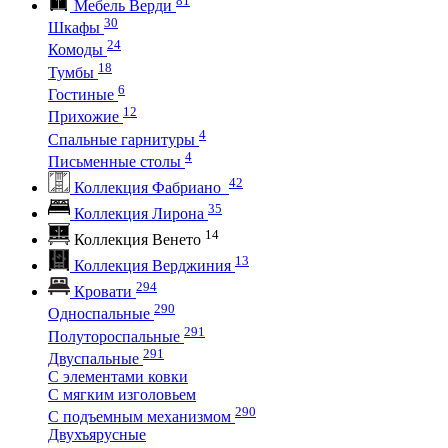
Мебель Верди
30
Шкафы
24
Комоды
18
Тумбы
6
Гостиные
12
Прихожие
4
Спальные гарнитуры
4
Письменные столы
42
Коллекция Фабриано
35
Коллекция Лирона
14
Коллекция Венето
13
Коллекция Верджиния
294
Кровати
290
Односпальные
291
Полутороспальные
291
Двуспальные
С элементами ковки
С мягким изголовьем
290
С подъемным механизмом
Двухъярусные