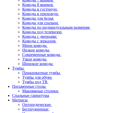
Комоды 7 ящиков
Комоды 8 ящиков
Комоды в гостиную
Комоды в прихожую
Комоды для белья
Комоды для спальни
Комоды по индивидуальным размерам
Комоды под телевизор
Комоды с дверцами
Комоды с зеркалом
Мини комоды
Низкие комоды
Современные комоды
Узкие комоды
Широкие комоды
Тумбы
Прикроватные тумбы
Тумбы для обуви
Тумбы под ТВ
Письменные столы
Макияжные столики
Спальные гарнитуры
Матрасы
Ортопедические
Беспружинные