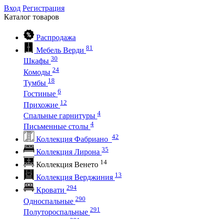
Вход
Регистрация
Каталог
товаров
Распродажа
81
Мебель Верди
30
Шкафы
24
Комоды
18
Тумбы
6
Гостиные
12
Прихожие
4
Спальные гарнитуры
4
Письменные столы
42
Коллекция Фабриано
35
Коллекция Лирона
14
Коллекция Венето
13
Коллекция Верджиния
294
Кровати
290
Односпальные
291
Полутороспальные