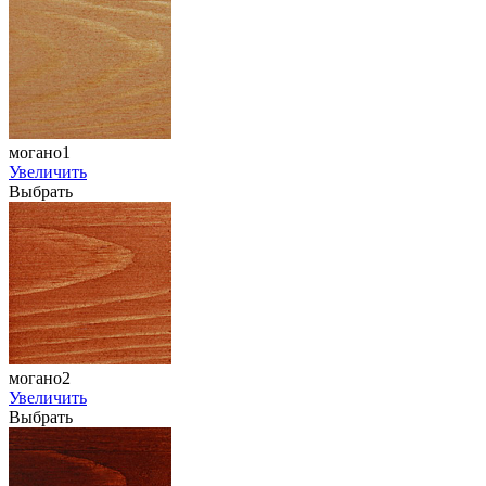
могано1
Увеличить
Выбрать
могано2
Увеличить
Выбрать