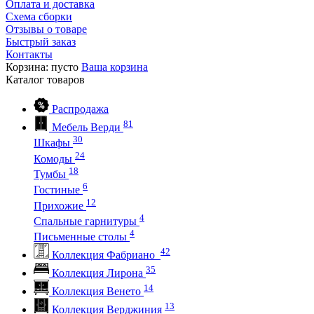
Оплата и доставка
Схема сборки
Отзывы о товаре
Быстрый заказ
Контакты
Корзина:
пусто
Ваша корзина
Каталог
товаров
Распродажа
81
Мебель Верди
30
Шкафы
24
Комоды
18
Тумбы
6
Гостиные
12
Прихожие
4
Спальные гарнитуры
4
Письменные столы
42
Коллекция Фабриано
35
Коллекция Лирона
14
Коллекция Венето
13
Коллекция Верджиния