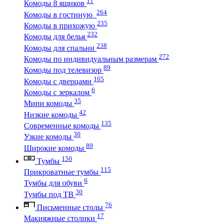
11
Комоды 8 ящиков
264
Комоды в гостиную
235
Комоды в прихожую
232
Комоды для белья
238
Комоды для спальни
272
Комоды по индивидуальным размерам
89
Комоды под телевизор
105
Комоды с дверцами
6
Комоды с зеркалом
35
Мини комоды
42
Низкие комоды
135
Современные комоды
30
Узкие комоды
89
Широкие комоды
150
Тумбы
115
Прикроватные тумбы
6
Тумбы для обуви
30
Тумбы под ТВ
76
Письменные столы
17
Макияжные столики