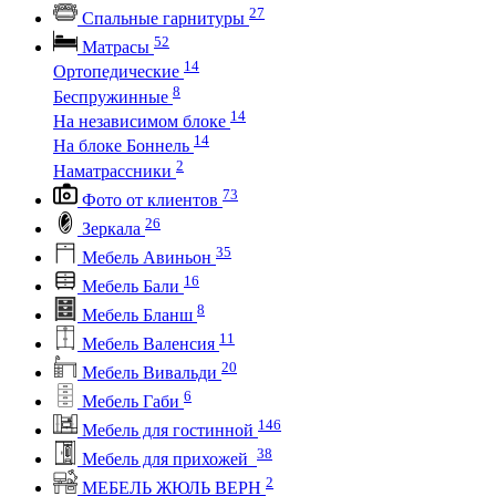
27
Спальные гарнитуры
52
Матрасы
14
Ортопедические
8
Беспружинные
14
На независимом блоке
14
На блоке Боннель
2
Наматрассники
73
Фото от клиентов
26
Зеркала
35
Мебель Авиньон
16
Мебель Бали
8
Мебель Бланш
11
Мебель Валенсия
20
Мебель Вивальди
6
Мебель Габи
146
Мебель для гостинной
38
Мебель для прихожей
2
МЕБЕЛЬ ЖЮЛЬ ВЕРН