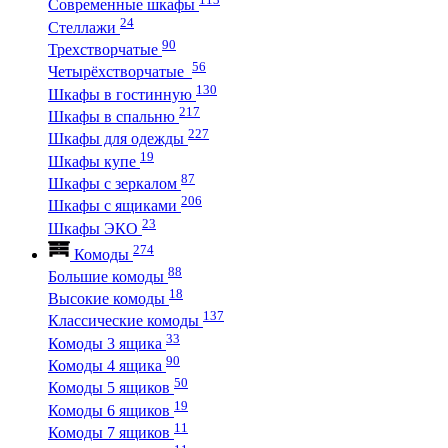
Современные шкафы
24
Стеллажи
90
Трехстворчатые
56
Четырёхстворчатые
130
Шкафы в гостинную
217
Шкафы в спальню
227
Шкафы для одежды
19
Шкафы купе
87
Шкафы с зеркалом
206
Шкафы с ящиками
23
Шкафы ЭКО
274
Комоды
88
Большие комоды
18
Высокие комоды
137
Классические комоды
33
Комоды 3 ящика
90
Комоды 4 ящика
50
Комоды 5 ящиков
19
Комоды 6 ящиков
11
Комоды 7 ящиков