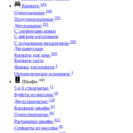
294
Кровати
290
Односпальные
291
Полутороспальные
291
Двуспальные
С элементами ковки
С мягким изголовьем
290
С подъемным механизмом
Двухъярусные
290
Кровати для дачи
Кровати тахта
2
Ящики для кровати
1
Ортопедическое основание
369
Шкафы
11
5 и 6 створчатые
16
Буфеты из массива
129
Двухстворчатые
83
Книжные шкафы
68
Одностворчатые
322
Распашные шкафы
46
Серванты из массива
113