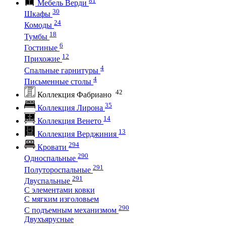
Мебель Верди
30
Шкафы
24
Комоды
18
Тумбы
6
Гостиные
12
Прихожие
4
Спальные гарнитуры
4
Письменные столы
42
Коллекция Фабриано
35
Коллекция Лирона
14
Коллекция Венето
13
Коллекция Верджиния
294
Кровати
290
Односпальные
291
Полутороспальные
291
Двуспальные
С элементами ковки
С мягким изголовьем
290
С подъемным механизмом
Двухъярусные