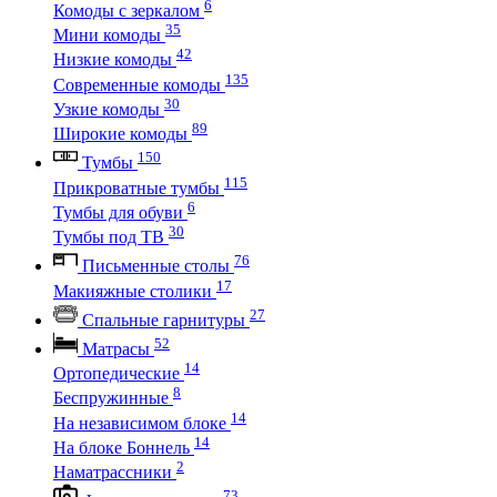
6
Комоды с зеркалом
35
Мини комоды
42
Низкие комоды
135
Современные комоды
30
Узкие комоды
89
Широкие комоды
150
Тумбы
115
Прикроватные тумбы
6
Тумбы для обуви
30
Тумбы под ТВ
76
Письменные столы
17
Макияжные столики
27
Спальные гарнитуры
52
Матрасы
14
Ортопедические
8
Беспружинные
14
На независимом блоке
14
На блоке Боннель
2
Наматрассники
73