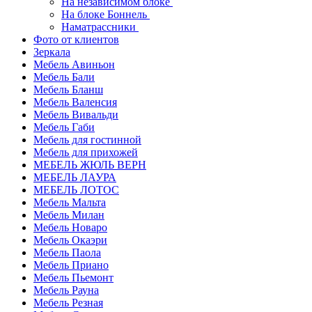
На независимом блоке
На блоке Боннель
Наматрассники
Фото от клиентов
Зеркала
Мебель Авиньон
Мебель Бали
Мебель Бланш
Мебель Валенсия
Мебель Вивальди
Мебель Габи
Мебель для гостинной
Мебель для прихожей
МЕБЕЛЬ ЖЮЛЬ ВЕРН
МЕБЕЛЬ ЛАУРА
МЕБЕЛЬ ЛОТОС
Мебель Мальта
Мебель Милан
Мебель Новаро
Мебель Окаэри
Мебель Паола
Мебель Приано
Мебель Пьемонт
Мебель Рауна
Мебель Резная