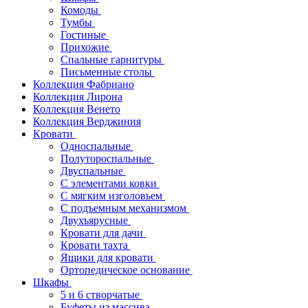
Комоды
Тумбы
Гостиные
Прихожие
Спальные гарнитуры
Письменные столы
Коллекция Фабриано
Коллекция Лирона
Коллекция Венето
Коллекция Верджиния
Кровати
Односпальные
Полутороспальные
Двуспальные
С элементами ковки
С мягким изголовьем
С подъемным механизмом
Двухъярусные
Кровати для дачи
Кровати тахта
Ящики для кровати
Ортопедическое основание
Шкафы
5 и 6 створчатые
Буфеты из массива