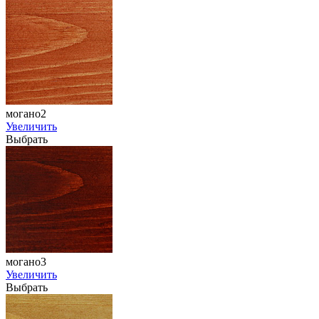
могано2
Увеличить
Выбрать
могано3
Увеличить
Выбрать