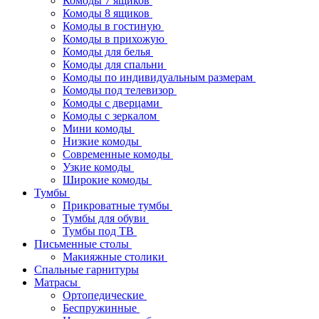
Комоды 7 ящиков
Комоды 8 ящиков
Комоды в гостиную
Комоды в прихожую
Комоды для белья
Комоды для спальни
Комоды по индивидуальным размерам
Комоды под телевизор
Комоды с дверцами
Комоды с зеркалом
Мини комоды
Низкие комоды
Современные комоды
Узкие комоды
Широкие комоды
Тумбы
Прикроватные тумбы
Тумбы для обуви
Тумбы под ТВ
Письменные столы
Макияжные столики
Спальные гарнитуры
Матрасы
Ортопедические
Беспружинные