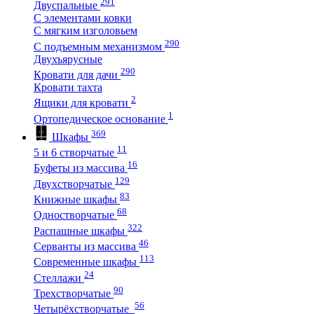
291
Двуспальные
С элементами ковки
С мягким изголовьем
290
С подъемным механизмом
Двухъярусные
290
Кровати для дачи
Кровати тахта
2
Ящики для кровати
1
Ортопедическое основание
369
Шкафы
11
5 и 6 створчатые
16
Буфеты из массива
129
Двухстворчатые
83
Книжные шкафы
68
Одностворчатые
322
Распашные шкафы
46
Серванты из массива
113
Современные шкафы
24
Стеллажи
90
Трехстворчатые
56
Четырёхстворчатые