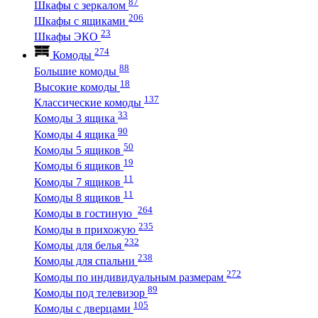
87
Шкафы с зеркалом
206
Шкафы с ящиками
23
Шкафы ЭКО
274
Комоды
88
Большие комоды
18
Высокие комоды
137
Классические комоды
33
Комоды 3 ящика
90
Комоды 4 ящика
50
Комоды 5 ящиков
19
Комоды 6 ящиков
11
Комоды 7 ящиков
11
Комоды 8 ящиков
264
Комоды в гостиную
235
Комоды в прихожую
232
Комоды для белья
238
Комоды для спальни
272
Комоды по индивидуальным размерам
89
Комоды под телевизор
105
Комоды с дверцами