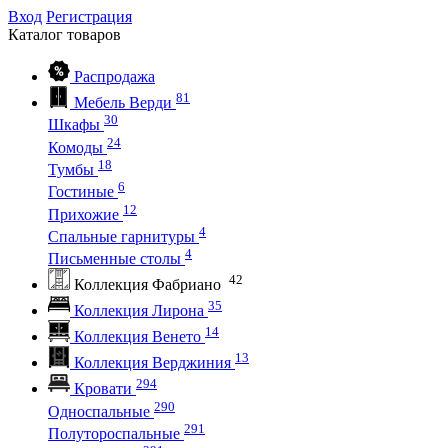
Вход
Регистрация
Каталог
товаров
Распродажа
81
Мебель Верди
30
Шкафы
24
Комоды
18
Тумбы
6
Гостиные
12
Прихожие
4
Спальные гарнитуры
4
Письменные столы
42
Коллекция Фабриано
35
Коллекция Лирона
14
Коллекция Венето
13
Коллекция Верджиния
294
Кровати
290
Односпальные
291
Полутороспальные