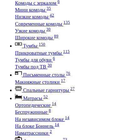
6
Комоды с зеркалом
35
Мини комоды
42
Низкие комоды
135
Современные комоды
30
Узкие комоды
89
Широкие комоды
150
Тумбы
115
Прикроватные тумбы
6
Тумбы для обуви
30
Тумбы под ТВ
76
Письменные столы
17
Макияжные столики
27
Спальные гарнитуры
52
Матрасы
14
Ортопедические
8
Беспружинные
14
На независимом блоке
14
На блоке Боннель
2
Наматрассники
73