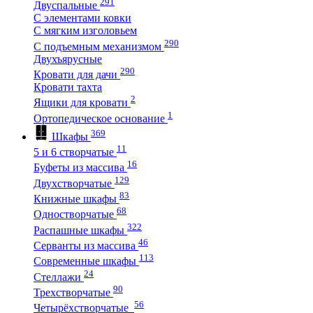
291
Двуспальные
С элементами ковки
С мягким изголовьем
290
С подъемным механизмом
Двухъярусные
290
Кровати для дачи
Кровати тахта
2
Ящики для кровати
1
Ортопедическое основание
369
Шкафы
11
5 и 6 створчатые
16
Буфеты из массива
129
Двухстворчатые
83
Книжные шкафы
68
Одностворчатые
322
Распашные шкафы
46
Серванты из массива
113
Современные шкафы
24
Стеллажи
90
Трехстворчатые
56
Четырёхстворчатые