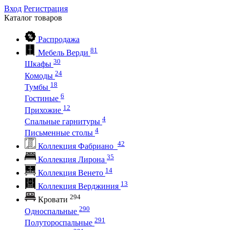
Вход
Регистрация
Каталог
товаров
Распродажа
81
Мебель Верди
30
Шкафы
24
Комоды
18
Тумбы
6
Гостиные
12
Прихожие
4
Спальные гарнитуры
4
Письменные столы
42
Коллекция Фабриано
35
Коллекция Лирона
14
Коллекция Венето
13
Коллекция Верджиния
294
Кровати
290
Односпальные
291
Полутороспальные