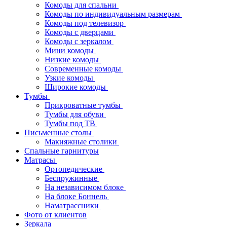
Комоды для спальни
Комоды по индивидуальным размерам
Комоды под телевизор
Комоды с дверцами
Комоды с зеркалом
Мини комоды
Низкие комоды
Современные комоды
Узкие комоды
Широкие комоды
Тумбы
Прикроватные тумбы
Тумбы для обуви
Тумбы под ТВ
Письменные столы
Макияжные столики
Спальные гарнитуры
Матрасы
Ортопедические
Беспружинные
На независимом блоке
На блоке Боннель
Наматрассники
Фото от клиентов
Зеркала