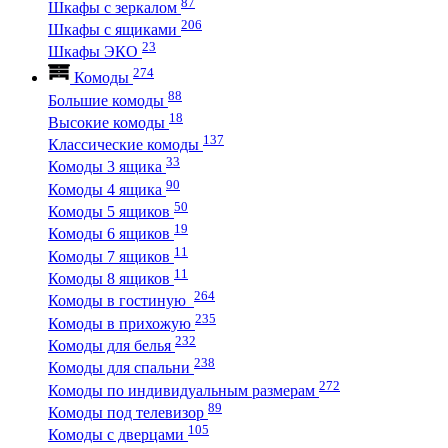
87
Шкафы с зеркалом
206
Шкафы с ящиками
23
Шкафы ЭКО
274
Комоды
88
Большие комоды
18
Высокие комоды
137
Классические комоды
33
Комоды 3 ящика
90
Комоды 4 ящика
50
Комоды 5 ящиков
19
Комоды 6 ящиков
11
Комоды 7 ящиков
11
Комоды 8 ящиков
264
Комоды в гостиную
235
Комоды в прихожую
232
Комоды для белья
238
Комоды для спальни
272
Комоды по индивидуальным размерам
89
Комоды под телевизор
105
Комоды с дверцами