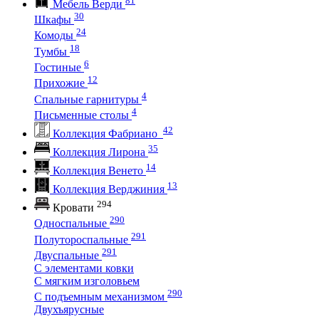
Мебель Верди
30
Шкафы
24
Комоды
18
Тумбы
6
Гостиные
12
Прихожие
4
Спальные гарнитуры
4
Письменные столы
42
Коллекция Фабриано
35
Коллекция Лирона
14
Коллекция Венето
13
Коллекция Верджиния
294
Кровати
290
Односпальные
291
Полутороспальные
291
Двуспальные
С элементами ковки
С мягким изголовьем
290
С подъемным механизмом
Двухъярусные