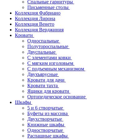
Спальные гарнитуры
Письменные столы
Коллекция Фабриано
Коллекция Лирона
Коллекция Венето
Коллекция Верджиния
Кровати
Односпальные
Полутороспальные
Двуспальные
С элементами ковки
С мягким изголовьем
С подъемным механизмом
Двухъярусные
Кровати для дачи
Кровати тахта
Ящики для кровати
Ортопедическое основание
Шкафы
5 и 6 створчатые
Буфеты из массива
Двухстворчатые
Книжные шкафы
Одностворчатые
Распашные шкафы