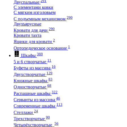
291
Двуспальные
С элементами ковки
С мягким изголовьем
290
С подъемным механизмом
Двухъярусные
290
Кровати для дачи
Кровати тахта
2
Ящики для кровати
1
Ортопедическое основание
369
Шкафы
11
5 и 6 створчатые
16
Буфеты из массива
129
Двухстворчатые
83
Книжные шкафы
68
Одностворчатые
322
Распашные шкафы
46
Серванты из массива
113
Современные шкафы
24
Стеллажи
90
Трехстворчатые
56
Четырёхстворчатые