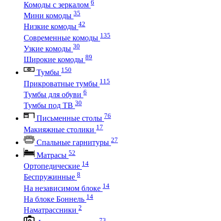
6
Комоды с зеркалом
35
Мини комоды
42
Низкие комоды
135
Современные комоды
30
Узкие комоды
89
Широкие комоды
150
Тумбы
115
Прикроватные тумбы
6
Тумбы для обуви
30
Тумбы под ТВ
76
Письменные столы
17
Макияжные столики
27
Спальные гарнитуры
52
Матрасы
14
Ортопедические
8
Беспружинные
14
На независимом блоке
14
На блоке Боннель
2
Наматрассники
73