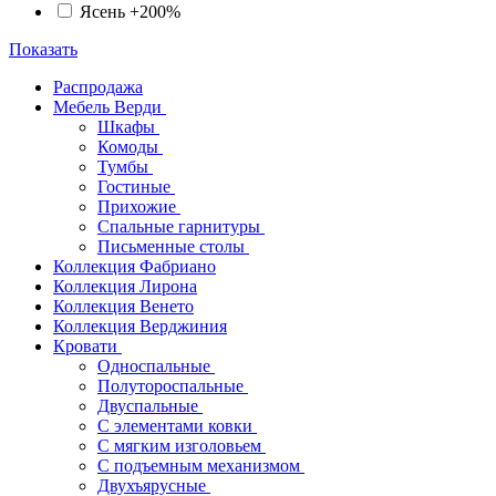
Ясень +200%
Показать
Распродажа
Мебель Верди
Шкафы
Комоды
Тумбы
Гостиные
Прихожие
Спальные гарнитуры
Письменные столы
Коллекция Фабриано
Коллекция Лирона
Коллекция Венето
Коллекция Верджиния
Кровати
Односпальные
Полутороспальные
Двуспальные
С элементами ковки
С мягким изголовьем
С подъемным механизмом
Двухъярусные