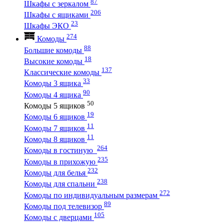
87
Шкафы с зеркалом
206
Шкафы с ящиками
23
Шкафы ЭКО
274
Комоды
88
Большие комоды
18
Высокие комоды
137
Классические комоды
33
Комоды 3 ящика
90
Комоды 4 ящика
50
Комоды 5 ящиков
19
Комоды 6 ящиков
11
Комоды 7 ящиков
11
Комоды 8 ящиков
264
Комоды в гостиную
235
Комоды в прихожую
232
Комоды для белья
238
Комоды для спальни
272
Комоды по индивидуальным размерам
89
Комоды под телевизор
105
Комоды с дверцами