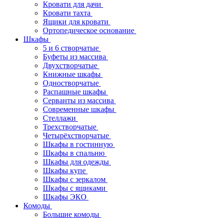
Кровати для дачи
Кровати тахта
Ящики для кровати
Ортопедическое основание
Шкафы
5 и 6 створчатые
Буфеты из массива
Двухстворчатые
Книжные шкафы
Одностворчатые
Распашные шкафы
Серванты из массива
Современные шкафы
Стеллажи
Трехстворчатые
Четырёхстворчатые
Шкафы в гостинную
Шкафы в спальню
Шкафы для одежды
Шкафы купе
Шкафы с зеркалом
Шкафы с ящиками
Шкафы ЭКО
Комоды
Большие комоды