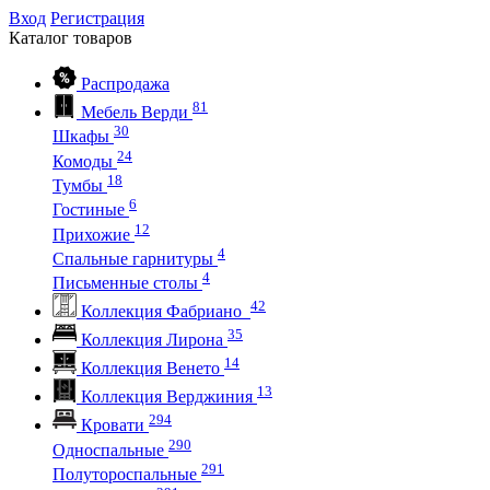
Вход
Регистрация
Каталог
товаров
Распродажа
81
Мебель Верди
30
Шкафы
24
Комоды
18
Тумбы
6
Гостиные
12
Прихожие
4
Спальные гарнитуры
4
Письменные столы
42
Коллекция Фабриано
35
Коллекция Лирона
14
Коллекция Венето
13
Коллекция Верджиния
294
Кровати
290
Односпальные
291
Полутороспальные