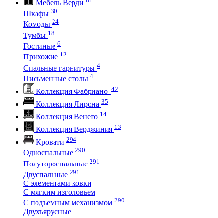
Мебель Верди
30
Шкафы
24
Комоды
18
Тумбы
6
Гостиные
12
Прихожие
4
Спальные гарнитуры
4
Письменные столы
42
Коллекция Фабриано
35
Коллекция Лирона
14
Коллекция Венето
13
Коллекция Верджиния
294
Кровати
290
Односпальные
291
Полутороспальные
291
Двуспальные
С элементами ковки
С мягким изголовьем
290
С подъемным механизмом
Двухъярусные