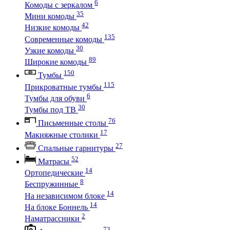
6
Комоды с зеркалом
35
Мини комоды
42
Низкие комоды
135
Современные комоды
30
Узкие комоды
89
Широкие комоды
150
Тумбы
115
Прикроватные тумбы
6
Тумбы для обуви
30
Тумбы под ТВ
76
Письменные столы
17
Макияжные столики
27
Спальные гарнитуры
52
Матрасы
14
Ортопедические
8
Беспружинные
14
На независимом блоке
14
На блоке Боннель
2
Наматрассники
73