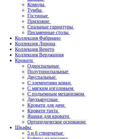
Комоды
Тумбы
Гостиные
Прихожие
Спальные гарнитуры
Письменные столы
Коллекция Фабриано
Коллекция Лирона
Коллекция Венето
Коллекция Верджиния
Кровати
Односпальные
Полутороспальные
Двуспальные
С элементами ковки
С мягким изголовьем
С подъемным механизмом
Двухъярусные
Кровати для дачи
Кровати тахта
Ящики для кровати
Ортопедическое основание
Шкафы
5 и 6 створчатые
Буфеты из массива