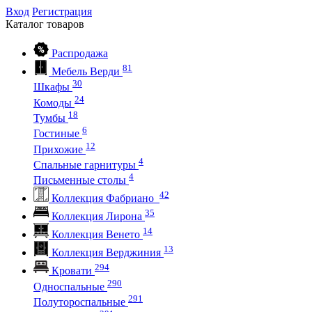
Вход
Регистрация
Каталог
товаров
Распродажа
81
Мебель Верди
30
Шкафы
24
Комоды
18
Тумбы
6
Гостиные
12
Прихожие
4
Спальные гарнитуры
4
Письменные столы
42
Коллекция Фабриано
35
Коллекция Лирона
14
Коллекция Венето
13
Коллекция Верджиния
294
Кровати
290
Односпальные
291
Полутороспальные