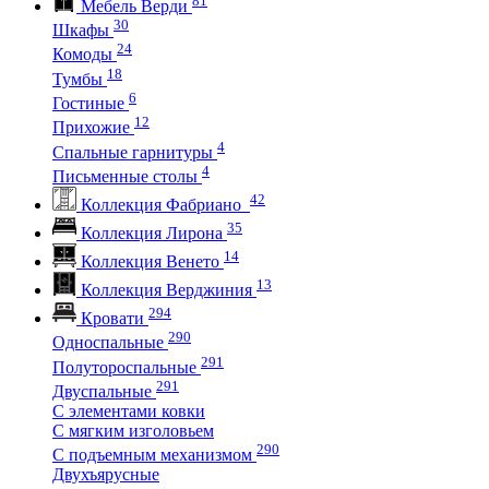
Мебель Верди
30
Шкафы
24
Комоды
18
Тумбы
6
Гостиные
12
Прихожие
4
Спальные гарнитуры
4
Письменные столы
42
Коллекция Фабриано
35
Коллекция Лирона
14
Коллекция Венето
13
Коллекция Верджиния
294
Кровати
290
Односпальные
291
Полутороспальные
291
Двуспальные
С элементами ковки
С мягким изголовьем
290
С подъемным механизмом
Двухъярусные