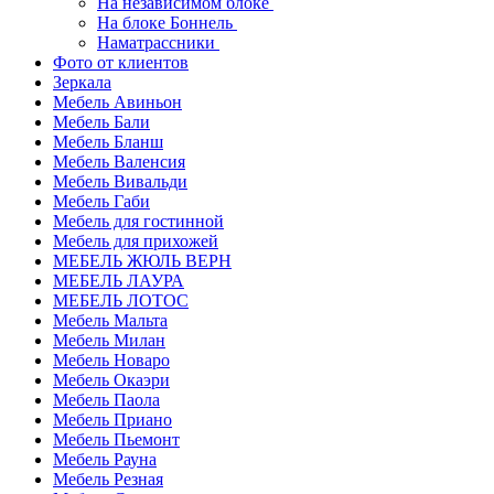
На независимом блоке
На блоке Боннель
Наматрассники
Фото от клиентов
Зеркала
Мебель Авиньон
Мебель Бали
Мебель Бланш
Мебель Валенсия
Мебель Вивальди
Мебель Габи
Мебель для гостинной
Мебель для прихожей
МЕБЕЛЬ ЖЮЛЬ ВЕРН
МЕБЕЛЬ ЛАУРА
МЕБЕЛЬ ЛОТОС
Мебель Мальта
Мебель Милан
Мебель Новаро
Мебель Окаэри
Мебель Паола
Мебель Приано
Мебель Пьемонт
Мебель Рауна
Мебель Резная