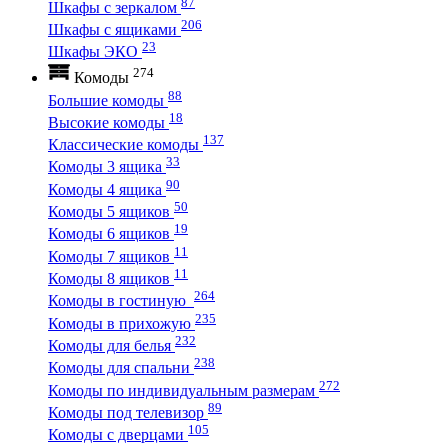
87
Шкафы с зеркалом
206
Шкафы с ящиками
23
Шкафы ЭКО
274
Комоды
88
Большие комоды
18
Высокие комоды
137
Классические комоды
33
Комоды 3 ящика
90
Комоды 4 ящика
50
Комоды 5 ящиков
19
Комоды 6 ящиков
11
Комоды 7 ящиков
11
Комоды 8 ящиков
264
Комоды в гостиную
235
Комоды в прихожую
232
Комоды для белья
238
Комоды для спальни
272
Комоды по индивидуальным размерам
89
Комоды под телевизор
105
Комоды с дверцами