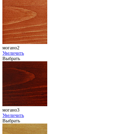
могано2
Увеличить
Выбрать
могано3
Увеличить
Выбрать