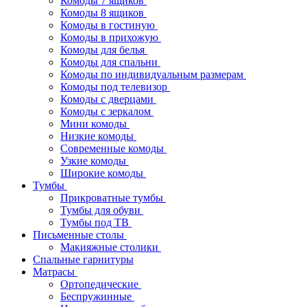
Комоды 7 ящиков
Комоды 8 ящиков
Комоды в гостиную
Комоды в прихожую
Комоды для белья
Комоды для спальни
Комоды по индивидуальным размерам
Комоды под телевизор
Комоды с дверцами
Комоды с зеркалом
Мини комоды
Низкие комоды
Современные комоды
Узкие комоды
Широкие комоды
Тумбы
Прикроватные тумбы
Тумбы для обуви
Тумбы под ТВ
Письменные столы
Макияжные столики
Спальные гарнитуры
Матрасы
Ортопедические
Беспружинные