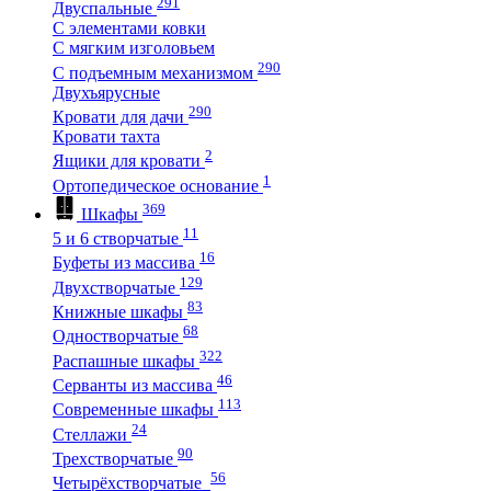
291
Двуспальные
С элементами ковки
С мягким изголовьем
290
С подъемным механизмом
Двухъярусные
290
Кровати для дачи
Кровати тахта
2
Ящики для кровати
1
Ортопедическое основание
369
Шкафы
11
5 и 6 створчатые
16
Буфеты из массива
129
Двухстворчатые
83
Книжные шкафы
68
Одностворчатые
322
Распашные шкафы
46
Серванты из массива
113
Современные шкафы
24
Стеллажи
90
Трехстворчатые
56
Четырёхстворчатые