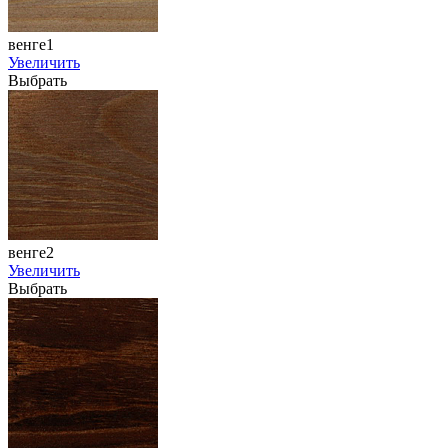
венге1
Увеличить
Выбрать
венге2
Увеличить
Выбрать