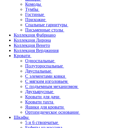
Комоды
Тумбы
Гостиные
Прихожие
Спальные гарнитуры
Письменные столы
Коллекция Фабриано
Коллекция Лирона
Коллекция Венето
Коллекция Верджиния
Кровати
Односпальные
Полутороспальные
Двуспальные
С элементами ковки
С мягким изголовьем
С подъемным механизмом
Двухъярусные
Кровати для дачи
Кровати тахта
Ящики для кровати
Ортопедическое основание
Шкафы
5 и 6 створчатые
Буфеты из массива