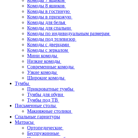
Комоды 7 ящиков
Комоды 8 ящиков
Комоды в гостиную
Комоды в прихожую
Комоды для белья
Комоды для спальни
Комоды по индивидуальным размерам
Комоды под телевизор
Комоды с дверцами
Комоды с зеркалом
Мини комоды
Низкие комоды
Современные комоды
Узкие комоды
Широкие комоды
Тумбы
Прикроватные тумбы
Тумбы для обуви
Тумбы под ТВ
Письменные столы
Макияжные столики
Спальные гарнитуры
Матрасы
Ортопедические
Беспружинные