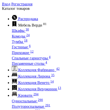
Вход
Регистрация
Каталог
товаров
Распродажа
81
Мебель Верди
30
Шкафы
24
Комоды
18
Тумбы
6
Гостиные
12
Прихожие
4
Спальные гарнитуры
4
Письменные столы
42
Коллекция Фабриано
35
Коллекция Лирона
14
Коллекция Венето
13
Коллекция Верджиния
294
Кровати
290
Односпальные
291
Полутороспальные