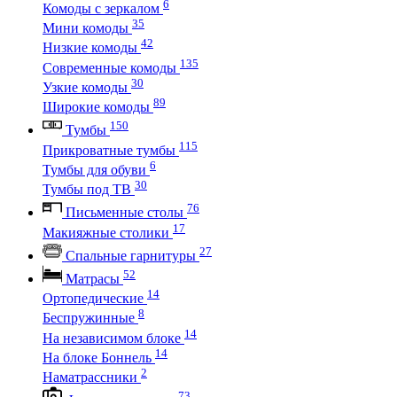
6
Комоды с зеркалом
35
Мини комоды
42
Низкие комоды
135
Современные комоды
30
Узкие комоды
89
Широкие комоды
150
Тумбы
115
Прикроватные тумбы
6
Тумбы для обуви
30
Тумбы под ТВ
76
Письменные столы
17
Макияжные столики
27
Спальные гарнитуры
52
Матрасы
14
Ортопедические
8
Беспружинные
14
На независимом блоке
14
На блоке Боннель
2
Наматрассники
73