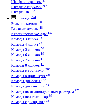
87
Шкафы с зеркалом
206
Шкафы с ящиками
23
Шкафы ЭКО
274
Комоды
88
Большие комоды
18
Высокие комоды
137
Классические комоды
33
Комоды 3 ящика
90
Комоды 4 ящика
50
Комоды 5 ящиков
19
Комоды 6 ящиков
11
Комоды 7 ящиков
11
Комоды 8 ящиков
264
Комоды в гостиную
235
Комоды в прихожую
232
Комоды для белья
238
Комоды для спальни
272
Комоды по индивидуальным размерам
89
Комоды под телевизор
105
Комоды с дверцами