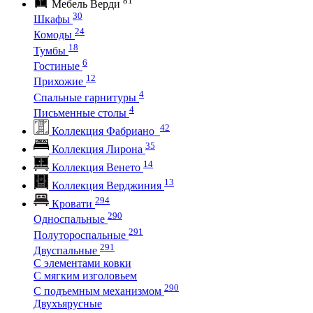
Мебель Верди
30
Шкафы
24
Комоды
18
Тумбы
6
Гостиные
12
Прихожие
4
Спальные гарнитуры
4
Письменные столы
42
Коллекция Фабриано
35
Коллекция Лирона
14
Коллекция Венето
13
Коллекция Верджиния
294
Кровати
290
Односпальные
291
Полутороспальные
291
Двуспальные
С элементами ковки
С мягким изголовьем
290
С подъемным механизмом
Двухъярусные