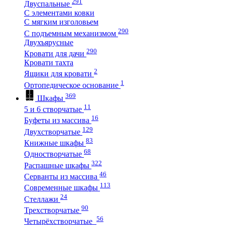
291
Двуспальные
С элементами ковки
С мягким изголовьем
290
С подъемным механизмом
Двухъярусные
290
Кровати для дачи
Кровати тахта
2
Ящики для кровати
1
Ортопедическое основание
369
Шкафы
11
5 и 6 створчатые
16
Буфеты из массива
129
Двухстворчатые
83
Книжные шкафы
68
Одностворчатые
322
Распашные шкафы
46
Серванты из массива
113
Современные шкафы
24
Стеллажи
90
Трехстворчатые
56
Четырёхстворчатые