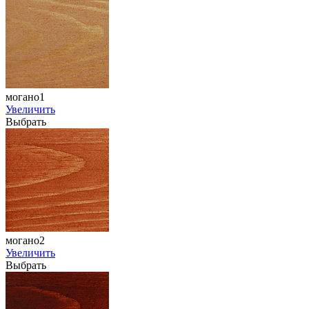
могано1
Увеличить
Выбрать
могано2
Увеличить
Выбрать