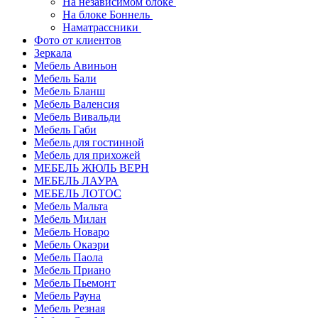
На независимом блоке
На блоке Боннель
Наматрассники
Фото от клиентов
Зеркала
Мебель Авиньон
Мебель Бали
Мебель Бланш
Мебель Валенсия
Мебель Вивальди
Мебель Габи
Мебель для гостинной
Мебель для прихожей
МЕБЕЛЬ ЖЮЛЬ ВЕРН
МЕБЕЛЬ ЛАУРА
МЕБЕЛЬ ЛОТОС
Мебель Мальта
Мебель Милан
Мебель Новаро
Мебель Окаэри
Мебель Паола
Мебель Приано
Мебель Пьемонт
Мебель Рауна
Мебель Резная