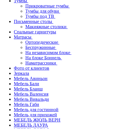
Тумбы
Прикроватные тумбы
Тумбы для обуви
Тумбы под ТВ
Письменные столы
Макияжные столики
Спальные гарнитуры
Матрасы
Ортопедические
Беспружинные
На независимом блоке
На блоке Боннель
Наматрассники
Фото от клиентов
Зеркала
Мебель Авиньон
Мебель Бали
Мебель Бланш
Мебель Валенсия
Мебель Вивальди
Мебель Габи
Мебель для гостинной
Мебель для прихожей
МЕБЕЛЬ ЖЮЛЬ ВЕРН
МЕБЕЛЬ ЛАУРА