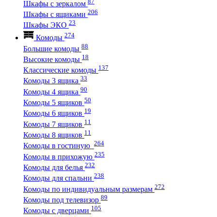
87
Шкафы с зеркалом
206
Шкафы с ящиками
23
Шкафы ЭКО
274
Комоды
88
Большие комоды
18
Высокие комоды
137
Классические комоды
33
Комоды 3 ящика
90
Комоды 4 ящика
50
Комоды 5 ящиков
19
Комоды 6 ящиков
11
Комоды 7 ящиков
11
Комоды 8 ящиков
264
Комоды в гостиную
235
Комоды в прихожую
232
Комоды для белья
238
Комоды для спальни
272
Комоды по индивидуальным размерам
89
Комоды под телевизор
105
Комоды с дверцами