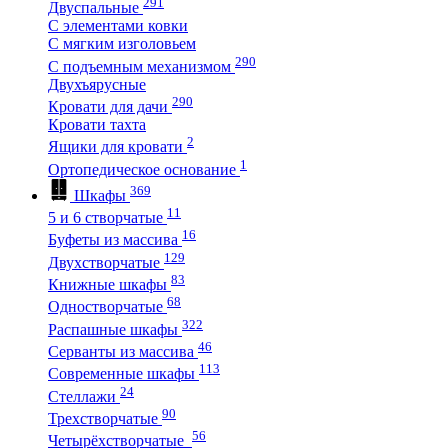
291
Двуспальные
С элементами ковки
С мягким изголовьем
290
С подъемным механизмом
Двухъярусные
290
Кровати для дачи
Кровати тахта
2
Ящики для кровати
1
Ортопедическое основание
369
Шкафы
11
5 и 6 створчатые
16
Буфеты из массива
129
Двухстворчатые
83
Книжные шкафы
68
Одностворчатые
322
Распашные шкафы
46
Серванты из массива
113
Современные шкафы
24
Стеллажи
90
Трехстворчатые
56
Четырёхстворчатые