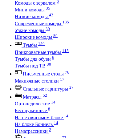
6
Комоды с зеркалом
35
Мини комоды
42
Низкие комоды
135
Современные комоды
30
Узкие комоды
89
Широкие комоды
150
Тумбы
115
Прикроватные тумбы
6
Тумбы для обуви
30
Тумбы под ТВ
76
Письменные столы
17
Макияжные столики
27
Спальные гарнитуры
52
Матрасы
14
Ортопедические
8
Беспружинные
14
На независимом блоке
14
На блоке Боннель
2
Наматрассники
73