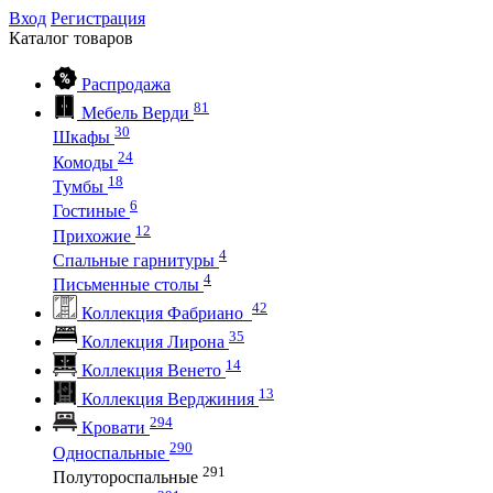
Вход
Регистрация
Каталог
товаров
Распродажа
81
Мебель Верди
30
Шкафы
24
Комоды
18
Тумбы
6
Гостиные
12
Прихожие
4
Спальные гарнитуры
4
Письменные столы
42
Коллекция Фабриано
35
Коллекция Лирона
14
Коллекция Венето
13
Коллекция Верджиния
294
Кровати
290
Односпальные
291
Полутороспальные