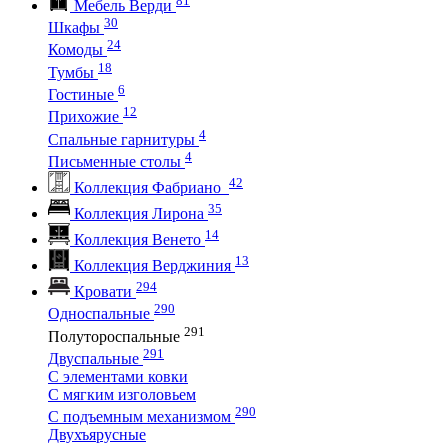
Мебель Верди
30
Шкафы
24
Комоды
18
Тумбы
6
Гостиные
12
Прихожие
4
Спальные гарнитуры
4
Письменные столы
42
Коллекция Фабриано
35
Коллекция Лирона
14
Коллекция Венето
13
Коллекция Верджиния
294
Кровати
290
Односпальные
291
Полутороспальные
291
Двуспальные
С элементами ковки
С мягким изголовьем
290
С подъемным механизмом
Двухъярусные