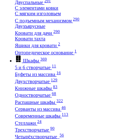
291
Двуспальные
С элементами ковки
С мягким изголовьем
290
С подъемным механизмом
Двухъярусные
290
Кровати для дачи
Кровати тахта
2
Ящики для кровати
1
Ортопедическое основание
369
Шкафы
11
5 и 6 створчатые
16
Буфеты из массива
129
Двухстворчатые
83
Книжные шкафы
68
Одностворчатые
322
Распашные шкафы
46
Серванты из массива
113
Современные шкафы
24
Стеллажи
90
Трехстворчатые
56
Четырёхстворчатые