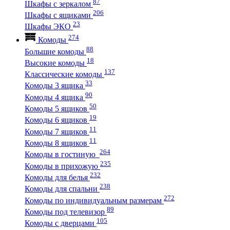
87
Шкафы с зеркалом
206
Шкафы с ящиками
23
Шкафы ЭКО
274
Комоды
88
Большие комоды
18
Высокие комоды
137
Классические комоды
33
Комоды 3 ящика
90
Комоды 4 ящика
50
Комоды 5 ящиков
19
Комоды 6 ящиков
11
Комоды 7 ящиков
11
Комоды 8 ящиков
264
Комоды в гостиную
235
Комоды в прихожую
232
Комоды для белья
238
Комоды для спальни
272
Комоды по индивидуальным размерам
89
Комоды под телевизор
105
Комоды с дверцами