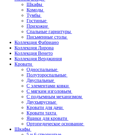
Шкафы
Комоды
Тумбы
Гостиные
Прихожие
Спальные гарнитуры
Письменные столы
Коллекция Фабриано
Коллекция Лирона
Коллекция Венето
Коллекция Верджиния
Кровати
Односпальные
Полутороспальные
Двуспальные
С элементами ковки
С мягким изголовьем
С подъемным механизмом
Двухъярусные
Кровати для дачи
Кровати тахта
Ящики для кровати
Ортопедическое основание
Шкафы
5 и 6 створчатые