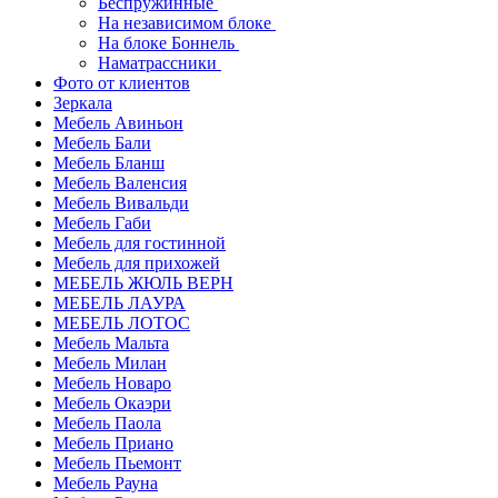
Беспружинные
На независимом блоке
На блоке Боннель
Наматрассники
Фото от клиентов
Зеркала
Мебель Авиньон
Мебель Бали
Мебель Бланш
Мебель Валенсия
Мебель Вивальди
Мебель Габи
Мебель для гостинной
Мебель для прихожей
МЕБЕЛЬ ЖЮЛЬ ВЕРН
МЕБЕЛЬ ЛАУРА
МЕБЕЛЬ ЛОТОС
Мебель Мальта
Мебель Милан
Мебель Новаро
Мебель Окаэри
Мебель Паола
Мебель Приано
Мебель Пьемонт
Мебель Рауна