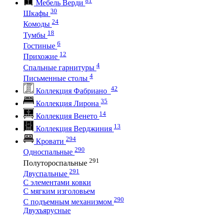
Мебель Верди
30
Шкафы
24
Комоды
18
Тумбы
6
Гостиные
12
Прихожие
4
Спальные гарнитуры
4
Письменные столы
42
Коллекция Фабриано
35
Коллекция Лирона
14
Коллекция Венето
13
Коллекция Верджиния
294
Кровати
290
Односпальные
291
Полутороспальные
291
Двуспальные
С элементами ковки
С мягким изголовьем
290
С подъемным механизмом
Двухъярусные