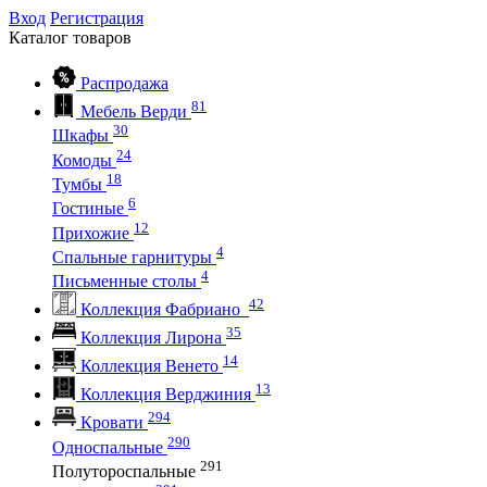
Вход
Регистрация
Каталог
товаров
Распродажа
81
Мебель Верди
30
Шкафы
24
Комоды
18
Тумбы
6
Гостиные
12
Прихожие
4
Спальные гарнитуры
4
Письменные столы
42
Коллекция Фабриано
35
Коллекция Лирона
14
Коллекция Венето
13
Коллекция Верджиния
294
Кровати
290
Односпальные
291
Полутороспальные