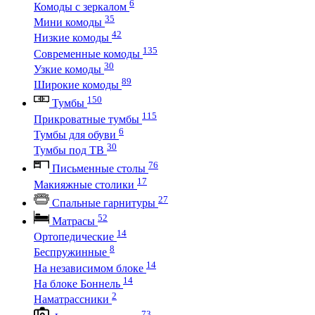
6
Комоды с зеркалом
35
Мини комоды
42
Низкие комоды
135
Современные комоды
30
Узкие комоды
89
Широкие комоды
150
Тумбы
115
Прикроватные тумбы
6
Тумбы для обуви
30
Тумбы под ТВ
76
Письменные столы
17
Макияжные столики
27
Спальные гарнитуры
52
Матрасы
14
Ортопедические
8
Беспружинные
14
На независимом блоке
14
На блоке Боннель
2
Наматрассники
73