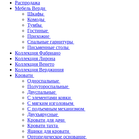
Распродажа
Мебель Верди
Шкафы
Комоды
Тумбы
Гостиные
Прихожие
Спальные гарнитуры
Письменные столы
Коллекция Фабриано
Коллекция Лирона
Коллекция Венето
Коллекция Верджиния
Кровати
Односпальные
Полутороспальные
Двуспальные
С элементами ковки
С мягким изголовьем
С подъемным механизмом
Двухъярусные
Кровати для дачи
Кровати тахта
Ящики для кровати
Ортопедическое основание