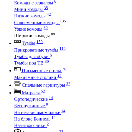
6
Комоды с зеркалом
35
Мини комоды
42
Низкие комоды
135
Современные комоды
30
Узкие комоды
89
Широкие комоды
150
Тумбы
115
Прикроватные тумбы
6
Тумбы для обуви
30
Тумбы под ТВ
76
Письменные столы
17
Макияжные столики
27
Спальные гарнитуры
52
Матрасы
14
Ортопедические
8
Беспружинные
14
На независимом блоке
14
На блоке Боннель
2
Наматрассники
73