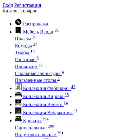
Вход
Регистрация
Каталог
товаров
Распродажа
81
Мебель Верди
30
Шкафы
24
Комоды
18
Тумбы
6
Гостиные
12
Прихожие
4
Спальные гарнитуры
4
Письменные столы
42
Коллекция Фабриано
35
Коллекция Лирона
14
Коллекция Венето
13
Коллекция Верджиния
294
Кровати
290
Односпальные
291
Полутороспальные