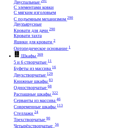
291
Двуспальные
С элементами ковки
С мягким изголовьем
290
С подъемным механизмом
Двухъярусные
290
Кровати для дачи
Кровати тахта
2
Ящики для кровати
1
Ортопедическое основание
369
Шкафы
11
5 и 6 створчатые
16
Буфеты из массива
129
Двухстворчатые
83
Книжные шкафы
68
Одностворчатые
322
Распашные шкафы
46
Серванты из массива
113
Современные шкафы
24
Стеллажи
90
Трехстворчатые
56
Четырёхстворчатые