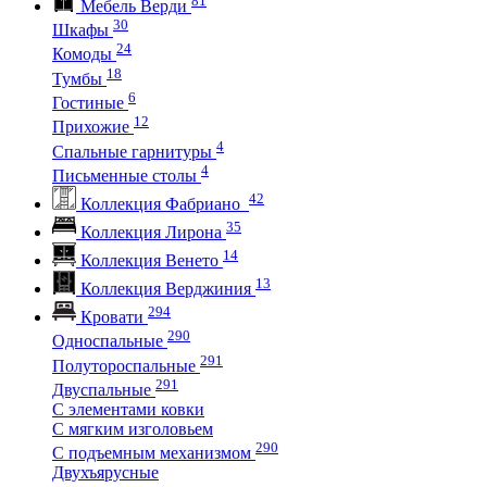
Мебель Верди
30
Шкафы
24
Комоды
18
Тумбы
6
Гостиные
12
Прихожие
4
Спальные гарнитуры
4
Письменные столы
42
Коллекция Фабриано
35
Коллекция Лирона
14
Коллекция Венето
13
Коллекция Верджиния
294
Кровати
290
Односпальные
291
Полутороспальные
291
Двуспальные
С элементами ковки
С мягким изголовьем
290
С подъемным механизмом
Двухъярусные