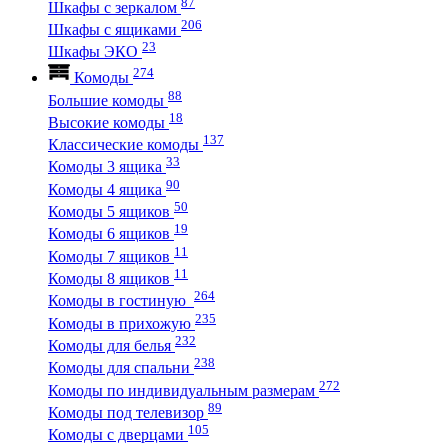
87
Шкафы с зеркалом
206
Шкафы с ящиками
23
Шкафы ЭКО
274
Комоды
88
Большие комоды
18
Высокие комоды
137
Классические комоды
33
Комоды 3 ящика
90
Комоды 4 ящика
50
Комоды 5 ящиков
19
Комоды 6 ящиков
11
Комоды 7 ящиков
11
Комоды 8 ящиков
264
Комоды в гостиную
235
Комоды в прихожую
232
Комоды для белья
238
Комоды для спальни
272
Комоды по индивидуальным размерам
89
Комоды под телевизор
105
Комоды с дверцами