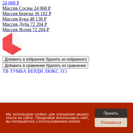
24 068
Р
Массив Сосны
24 068
Р
Массив Березы
36 102
Р
Массив Бука
48 136
Р
Массив Дуба
72 204
Р
Массив Ясеня
72 204
Р
Добавить в избранное
Удалить из избранного
Добавить в сравнение
Удалить из сравнения
ТВ ТУМБА ВЕРДИ ЛЮКС 315
Принять
Мы используем cookies для улучшения вашего
опыта на сайте. Продолжая использовать сайт,
вы соглашаетесь с использованием cookies.
24 612
Р
Отказаться
Массив Сосны
24 612
Р
Массив Березы
36 918
Р