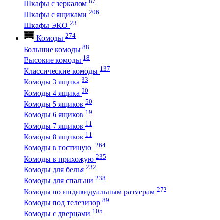
87
Шкафы с зеркалом
206
Шкафы с ящиками
23
Шкафы ЭКО
274
Комоды
88
Большие комоды
18
Высокие комоды
137
Классические комоды
33
Комоды 3 ящика
90
Комоды 4 ящика
50
Комоды 5 ящиков
19
Комоды 6 ящиков
11
Комоды 7 ящиков
11
Комоды 8 ящиков
264
Комоды в гостиную
235
Комоды в прихожую
232
Комоды для белья
238
Комоды для спальни
272
Комоды по индивидуальным размерам
89
Комоды под телевизор
105
Комоды с дверцами