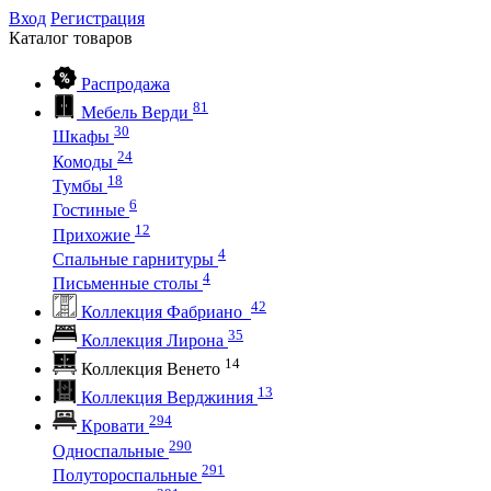
Вход
Регистрация
Каталог
товаров
Распродажа
81
Мебель Верди
30
Шкафы
24
Комоды
18
Тумбы
6
Гостиные
12
Прихожие
4
Спальные гарнитуры
4
Письменные столы
42
Коллекция Фабриано
35
Коллекция Лирона
14
Коллекция Венето
13
Коллекция Верджиния
294
Кровати
290
Односпальные
291
Полутороспальные