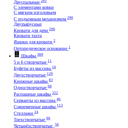
291
Двуспальные
С элементами ковки
С мягким изголовьем
290
С подъемным механизмом
Двухъярусные
290
Кровати для дачи
Кровати тахта
2
Ящики для кровати
1
Ортопедическое основание
369
Шкафы
11
5 и 6 створчатые
16
Буфеты из массива
129
Двухстворчатые
83
Книжные шкафы
68
Одностворчатые
322
Распашные шкафы
46
Серванты из массива
113
Современные шкафы
24
Стеллажи
90
Трехстворчатые
56
Четырёхстворчатые