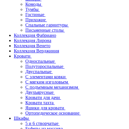
Комоды
Тумбы
Гостиные
Прихожие
Спальные гарнитуры
Письменные столы
Коллекция Фабриано
Коллекция Лирона
Коллекция Венето
Коллекция Верджиния
Кровати
Односпальные
Полутороспальные
Двуспальные
С элементами ковки
С мягким изголовьем
С подъемным механизмом
Двухъярусные
Кровати для дачи
Кровати тахта
Ящики для кровати
Ортопедическое основание
Шкафы
5 и 6 створчатые
Буфеты из массива