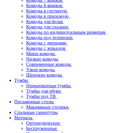
Комоды 7 ящиков
Комоды 8 ящиков
Комоды в гостиную
Комоды в прихожую
Комоды для белья
Комоды для спальни
Комоды по индивидуальным размерам
Комоды под телевизор
Комоды с дверцами
Комоды с зеркалом
Мини комоды
Низкие комоды
Современные комоды
Узкие комоды
Широкие комоды
Тумбы
Прикроватные тумбы
Тумбы для обуви
Тумбы под ТВ
Письменные столы
Макияжные столики
Спальные гарнитуры
Матрасы
Ортопедические
Беспружинные