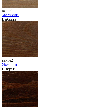
венге1
Увеличить
Выбрать
венге2
Увеличить
Выбрать