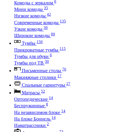
6
Комоды с зеркалом
35
Мини комоды
42
Низкие комоды
135
Современные комоды
30
Узкие комоды
89
Широкие комоды
150
Тумбы
115
Прикроватные тумбы
6
Тумбы для обуви
30
Тумбы под ТВ
76
Письменные столы
17
Макияжные столики
27
Спальные гарнитуры
52
Матрасы
14
Ортопедические
8
Беспружинные
14
На независимом блоке
14
На блоке Боннель
2
Наматрассники
73