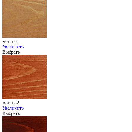
могано1
Увеличить
Выбрать
могано2
Увеличить
Выбрать