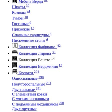
Мебель Верди
30
Шкафы
24
Комоды
18
Тумбы
6
Гостиные
12
Прихожие
4
Спальные гарнитуры
4
Письменные столы
42
Коллекция Фабриано
35
Коллекция Лирона
14
Коллекция Венето
13
Коллекция Верджиния
294
Кровати
290
Односпальные
291
Полутороспальные
291
Двуспальные
С элементами ковки
С мягким изголовьем
290
С подъемным механизмом
Двухъярусные