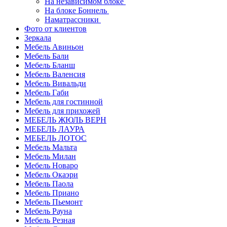
На независимом блоке
На блоке Боннель
Наматрассники
Фото от клиентов
Зеркала
Мебель Авиньон
Мебель Бали
Мебель Бланш
Мебель Валенсия
Мебель Вивальди
Мебель Габи
Мебель для гостинной
Мебель для прихожей
МЕБЕЛЬ ЖЮЛЬ ВЕРН
МЕБЕЛЬ ЛАУРА
МЕБЕЛЬ ЛОТОС
Мебель Мальта
Мебель Милан
Мебель Новаро
Мебель Окаэри
Мебель Паола
Мебель Приано
Мебель Пьемонт
Мебель Рауна
Мебель Резная