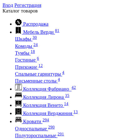
Вход
Регистрация
Каталог
товаров
Распродажа
81
Мебель Верди
30
Шкафы
24
Комоды
18
Тумбы
6
Гостиные
12
Прихожие
4
Спальные гарнитуры
4
Письменные столы
42
Коллекция Фабриано
35
Коллекция Лирона
14
Коллекция Венето
13
Коллекция Верджиния
294
Кровати
290
Односпальные
291
Полутороспальные