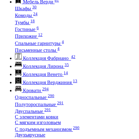
Мебель Верди
30
Шкафы
24
Комоды
18
Тумбы
6
Гостиные
12
Прихожие
4
Спальные гарнитуры
4
Письменные столы
42
Коллекция Фабриано
35
Коллекция Лирона
14
Коллекция Венето
13
Коллекция Верджиния
294
Кровати
290
Односпальные
291
Полутороспальные
291
Двуспальные
С элементами ковки
С мягким изголовьем
290
С подъемным механизмом
Двухъярусные