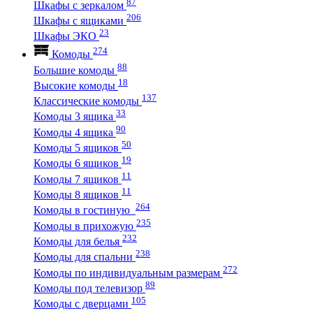
87
Шкафы с зеркалом
206
Шкафы с ящиками
23
Шкафы ЭКО
274
Комоды
88
Большие комоды
18
Высокие комоды
137
Классические комоды
33
Комоды 3 ящика
90
Комоды 4 ящика
50
Комоды 5 ящиков
19
Комоды 6 ящиков
11
Комоды 7 ящиков
11
Комоды 8 ящиков
264
Комоды в гостиную
235
Комоды в прихожую
232
Комоды для белья
238
Комоды для спальни
272
Комоды по индивидуальным размерам
89
Комоды под телевизор
105
Комоды с дверцами