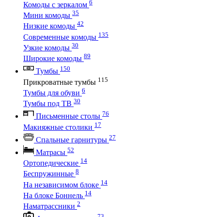
6
Комоды с зеркалом
35
Мини комоды
42
Низкие комоды
135
Современные комоды
30
Узкие комоды
89
Широкие комоды
150
Тумбы
115
Прикроватные тумбы
6
Тумбы для обуви
30
Тумбы под ТВ
76
Письменные столы
17
Макияжные столики
27
Спальные гарнитуры
52
Матрасы
14
Ортопедические
8
Беспружинные
14
На независимом блоке
14
На блоке Боннель
2
Наматрассники
73