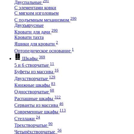
291
Двуспальные
С элементами ковки
С мягким изголовьем
290
С подъемным механизмом
Двухъярусные
290
Кровати для дачи
Кровати тахта
2
Ящики для кровати
1
Ортопедическое основание
369
Шкафы
11
5 и 6 створчатые
16
Буфеты из массива
129
Двухстворчатые
83
Книжные шкафы
68
Одностворчатые
322
Распашные шкафы
46
Серванты из массива
113
Современные шкафы
24
Стеллажи
90
Трехстворчатые
56
Четырёхстворчатые