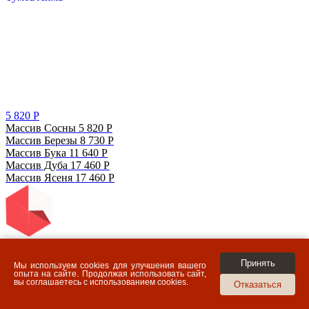
5 820
Р
Массив Сосны
5 820
Р
Массив Березы
8 730
Р
Массив Бука
11 640
Р
Массив Дуба
17 460
Р
Массив Ясеня
17 460
Р
Принять
Мы используем cookies для улучшения вашего
опыта на сайте. Продолжая использовать сайт,
вы соглашаетесь с использованием cookies.
Отказаться
Добавить в избранное
Удалить из избранного