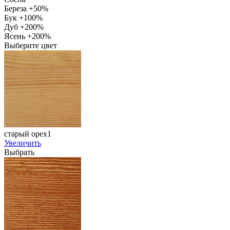
Береза +50%
Бук +100%
Дуб +200%
Ясень +200%
Выберите цвет
старый орех1
Увеличить
Выбрать