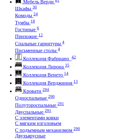
Мебель Верди
30
Шкафы
24
Комоды
18
Тумбы
6
Гостиные
12
Прихожие
4
Спальные гарнитуры
4
Письменные столы
42
Коллекция Фабриано
35
Коллекция Лирона
14
Коллекция Венето
13
Коллекция Верджиния
294
Кровати
290
Односпальные
291
Полутороспальные
291
Двуспальные
С элементами ковки
С мягким изголовьем
290
С подъемным механизмом
Двухъярусные