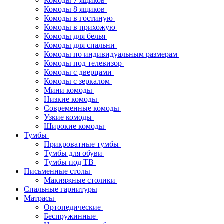
Комоды 7 ящиков
Комоды 8 ящиков
Комоды в гостиную
Комоды в прихожую
Комоды для белья
Комоды для спальни
Комоды по индивидуальным размерам
Комоды под телевизор
Комоды с дверцами
Комоды с зеркалом
Мини комоды
Низкие комоды
Современные комоды
Узкие комоды
Широкие комоды
Тумбы
Прикроватные тумбы
Тумбы для обуви
Тумбы под ТВ
Письменные столы
Макияжные столики
Спальные гарнитуры
Матрасы
Ортопедические
Беспружинные