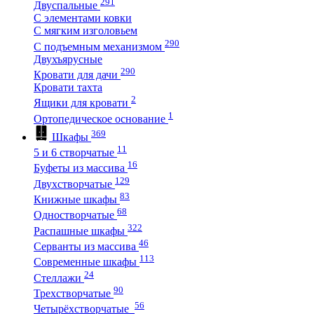
291
Двуспальные
С элементами ковки
С мягким изголовьем
290
С подъемным механизмом
Двухъярусные
290
Кровати для дачи
Кровати тахта
2
Ящики для кровати
1
Ортопедическое основание
369
Шкафы
11
5 и 6 створчатые
16
Буфеты из массива
129
Двухстворчатые
83
Книжные шкафы
68
Одностворчатые
322
Распашные шкафы
46
Серванты из массива
113
Современные шкафы
24
Стеллажи
90
Трехстворчатые
56
Четырёхстворчатые