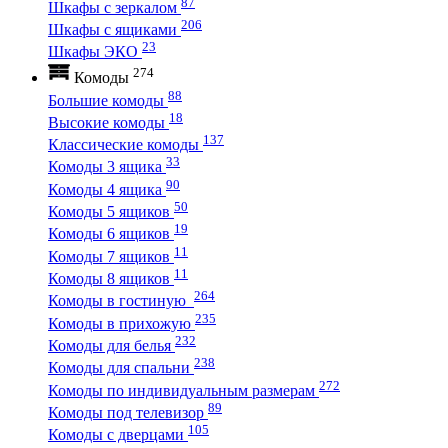
87
Шкафы с зеркалом
206
Шкафы с ящиками
23
Шкафы ЭКО
274
Комоды
88
Большие комоды
18
Высокие комоды
137
Классические комоды
33
Комоды 3 ящика
90
Комоды 4 ящика
50
Комоды 5 ящиков
19
Комоды 6 ящиков
11
Комоды 7 ящиков
11
Комоды 8 ящиков
264
Комоды в гостиную
235
Комоды в прихожую
232
Комоды для белья
238
Комоды для спальни
272
Комоды по индивидуальным размерам
89
Комоды под телевизор
105
Комоды с дверцами