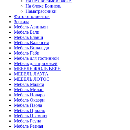
На независимом блоке
На блоке Боннель
Наматрассники
Фото от клиентов
Зеркала
Мебель Авиньон
Мебель Бали
Мебель Бланш
Мебель Валенсия
Мебель Вивальди
Мебель Габи
Мебель для гостинной
Мебель для прихожей
МЕБЕЛЬ ЖЮЛЬ ВЕРН
МЕБЕЛЬ ЛАУРА
МЕБЕЛЬ ЛОТОС
Мебель Мальта
Мебель Милан
Мебель Новаро
Мебель Окаэри
Мебель Паола
Мебель Приано
Мебель Пьемонт
Мебель Рауна
Мебель Резная