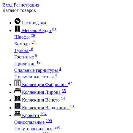
Вход
Регистрация
Каталог
товаров
Распродажа
81
Мебель Верди
30
Шкафы
24
Комоды
18
Тумбы
6
Гостиные
12
Прихожие
4
Спальные гарнитуры
4
Письменные столы
42
Коллекция Фабриано
35
Коллекция Лирона
14
Коллекция Венето
13
Коллекция Верджиния
294
Кровати
290
Односпальные
291
Полутороспальные