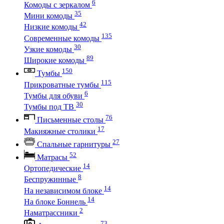
6
Комоды с зеркалом
35
Мини комоды
42
Низкие комоды
135
Современные комоды
30
Узкие комоды
89
Широкие комоды
150
Тумбы
115
Прикроватные тумбы
6
Тумбы для обуви
30
Тумбы под ТВ
76
Письменные столы
17
Макияжные столики
27
Спальные гарнитуры
52
Матрасы
14
Ортопедические
8
Беспружинные
14
На независимом блоке
14
На блоке Боннель
2
Наматрассники
73