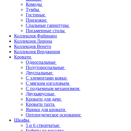
Комоды
Тумбы
Гостиные
Прихожие
Спальные гарнитуры
Письменные столы
Коллекция Фабриано
Коллекция Лирона
Коллекция Венето
Коллекция Верджиния
Кровати
Односпальные
Полутороспальные
Двуспальные
С элементами ковки
С мягким изголовьем
С подъемным механизмом
Двухъярусные
Кровати для дачи
Кровати тахта
Ящики для кровати
Ортопедическое основание
Шкафы
5 и 6 створчатые
Буфеты из массива