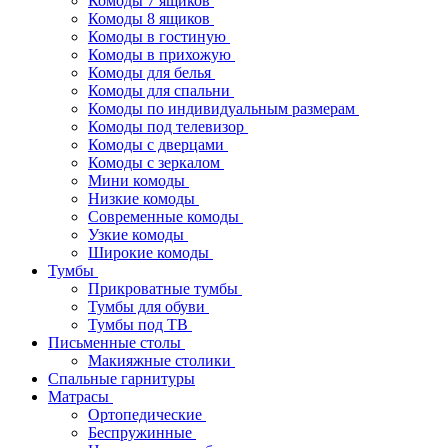
Комоды 7 ящиков
Комоды 8 ящиков
Комоды в гостиную
Комоды в прихожую
Комоды для белья
Комоды для спальни
Комоды по индивидуальным размерам
Комоды под телевизор
Комоды с дверцами
Комоды с зеркалом
Мини комоды
Низкие комоды
Современные комоды
Узкие комоды
Широкие комоды
Тумбы
Прикроватные тумбы
Тумбы для обуви
Тумбы под ТВ
Письменные столы
Макияжные столики
Спальные гарнитуры
Матрасы
Ортопедические
Беспружинные