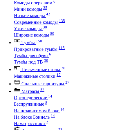
6
Комоды с зеркалом
35
Мини комоды
42
Низкие комоды
135
Современные комоды
30
Узкие комоды
89
Широкие комоды
150
Тумбы
115
Прикроватные тумбы
6
Тумбы для обуви
30
Тумбы под ТВ
76
Письменные столы
17
Макияжные столики
27
Спальные гарнитуры
52
Матрасы
14
Ортопедические
8
Беспружинные
14
На независимом блоке
14
На блоке Боннель
2
Наматрассники
73