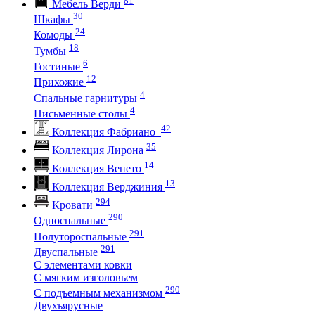
Мебель Верди
30
Шкафы
24
Комоды
18
Тумбы
6
Гостиные
12
Прихожие
4
Спальные гарнитуры
4
Письменные столы
42
Коллекция Фабриано
35
Коллекция Лирона
14
Коллекция Венето
13
Коллекция Верджиния
294
Кровати
290
Односпальные
291
Полутороспальные
291
Двуспальные
С элементами ковки
С мягким изголовьем
290
С подъемным механизмом
Двухъярусные