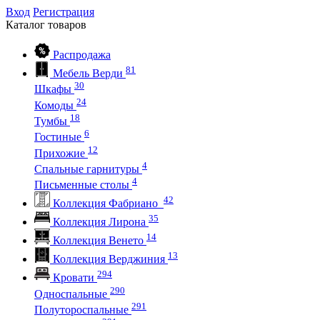
Вход
Регистрация
Каталог
товаров
Распродажа
81
Мебель Верди
30
Шкафы
24
Комоды
18
Тумбы
6
Гостиные
12
Прихожие
4
Спальные гарнитуры
4
Письменные столы
42
Коллекция Фабриано
35
Коллекция Лирона
14
Коллекция Венето
13
Коллекция Верджиния
294
Кровати
290
Односпальные
291
Полутороспальные