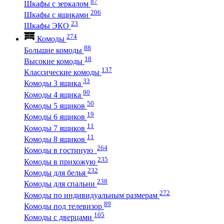
87
Шкафы с зеркалом
206
Шкафы с ящиками
23
Шкафы ЭКО
274
Комоды
88
Большие комоды
18
Высокие комоды
137
Классические комоды
33
Комоды 3 ящика
90
Комоды 4 ящика
50
Комоды 5 ящиков
19
Комоды 6 ящиков
11
Комоды 7 ящиков
11
Комоды 8 ящиков
264
Комоды в гостиную
235
Комоды в прихожую
232
Комоды для белья
238
Комоды для спальни
272
Комоды по индивидуальным размерам
89
Комоды под телевизор
105
Комоды с дверцами