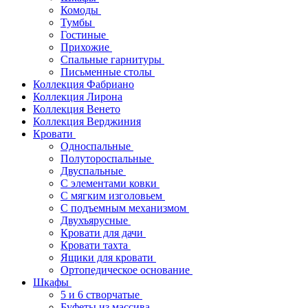
Комоды
Тумбы
Гостиные
Прихожие
Спальные гарнитуры
Письменные столы
Коллекция Фабриано
Коллекция Лирона
Коллекция Венето
Коллекция Верджиния
Кровати
Односпальные
Полутороспальные
Двуспальные
С элементами ковки
С мягким изголовьем
С подъемным механизмом
Двухъярусные
Кровати для дачи
Кровати тахта
Ящики для кровати
Ортопедическое основание
Шкафы
5 и 6 створчатые
Буфеты из массива