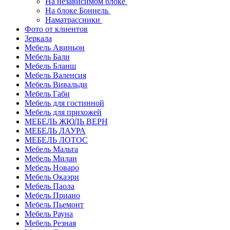
На независимом блоке
На блоке Боннель
Наматрассники
Фото от клиентов
Зеркала
Мебель Авиньон
Мебель Бали
Мебель Бланш
Мебель Валенсия
Мебель Вивальди
Мебель Габи
Мебель для гостинной
Мебель для прихожей
МЕБЕЛЬ ЖЮЛЬ ВЕРН
МЕБЕЛЬ ЛАУРА
МЕБЕЛЬ ЛОТОС
Мебель Мальта
Мебель Милан
Мебель Новаро
Мебель Окаэри
Мебель Паола
Мебель Приано
Мебель Пьемонт
Мебель Рауна
Мебель Резная