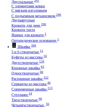
291
Двуспальные
С элементами ковки
С мягким изголовьем
290
С подъемным механизмом
Двухъярусные
290
Кровати для дачи
Кровати тахта
2
Ящики для кровати
1
Ортопедическое основание
369
Шкафы
11
5 и 6 створчатые
16
Буфеты из массива
129
Двухстворчатые
83
Книжные шкафы
68
Одностворчатые
322
Распашные шкафы
46
Серванты из массива
113
Современные шкафы
24
Стеллажи
90
Трехстворчатые
56
Четырёхстворчатые