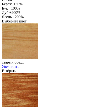
Береза +50%
Бук +100%
Дуб +200%
Ясень +200%
Выберите цвет
старый орех1
Увеличить
Выбрать