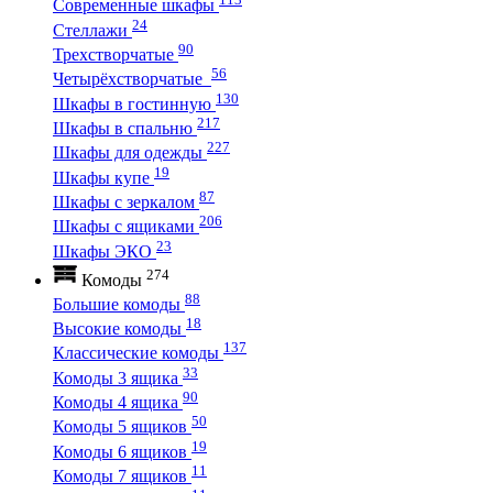
Современные шкафы
24
Стеллажи
90
Трехстворчатые
56
Четырёхстворчатые
130
Шкафы в гостинную
217
Шкафы в спальню
227
Шкафы для одежды
19
Шкафы купе
87
Шкафы с зеркалом
206
Шкафы с ящиками
23
Шкафы ЭКО
274
Комоды
88
Большие комоды
18
Высокие комоды
137
Классические комоды
33
Комоды 3 ящика
90
Комоды 4 ящика
50
Комоды 5 ящиков
19
Комоды 6 ящиков
11
Комоды 7 ящиков