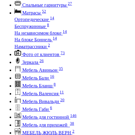
27
Спальные гарнитуры
52
Матрасы
14
Ортопедические
8
Беспружинные
14
На независимом блоке
14
На блоке Боннель
2
Наматрассники
73
Фото от клиентов
26
Зеркала
35
Мебель Авиньон
16
Мебель Бали
8
Мебель Бланш
11
Мебель Валенсия
20
Мебель Вивальди
6
Мебель Габи
146
Мебель для гостинной
38
Мебель для прихожей
2
МЕБЕЛЬ ЖЮЛЬ ВЕРН