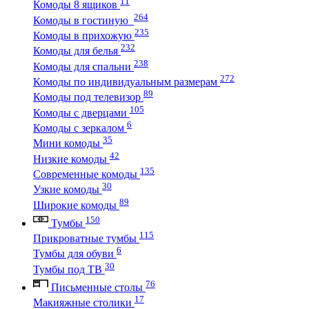
11
Комоды 8 ящиков
264
Комоды в гостиную
235
Комоды в прихожую
232
Комоды для белья
238
Комоды для спальни
272
Комоды по индивидуальным размерам
89
Комоды под телевизор
105
Комоды с дверцами
6
Комоды с зеркалом
35
Мини комоды
42
Низкие комоды
135
Современные комоды
30
Узкие комоды
89
Широкие комоды
150
Тумбы
115
Прикроватные тумбы
6
Тумбы для обуви
30
Тумбы под ТВ
76
Письменные столы
17
Макияжные столики