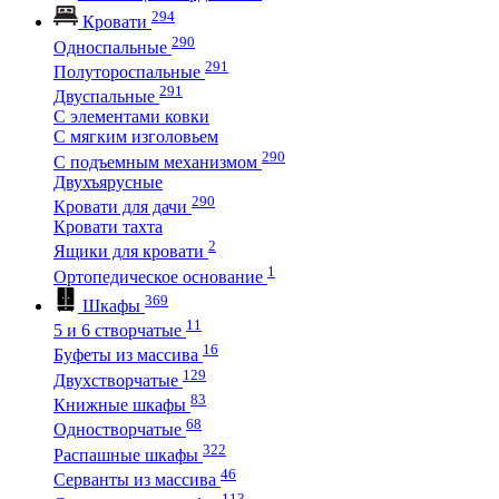
294
Кровати
290
Односпальные
291
Полутороспальные
291
Двуспальные
С элементами ковки
С мягким изголовьем
290
С подъемным механизмом
Двухъярусные
290
Кровати для дачи
Кровати тахта
2
Ящики для кровати
1
Ортопедическое основание
369
Шкафы
11
5 и 6 створчатые
16
Буфеты из массива
129
Двухстворчатые
83
Книжные шкафы
68
Одностворчатые
322
Распашные шкафы
46
Серванты из массива
113