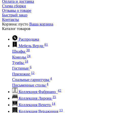
Оплата и доставка
Схема сборки
Отзывы о товаре
Быстрый заказ
Контакты
Корзина:
пусто
Ваша корзина
Каталог
товаров
Распродажа
81
Мебель Верди
30
Шкафы
24
Комоды
18
Тумбы
6
Гостиные
12
Прихожие
4
Спальные гарнитуры
4
Письменные столы
42
Коллекция Фабриано
35
Коллекция Лирона
14
Коллекция Венето
13
Коллекция Верджиния