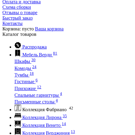
Оплата и доставка
Схема сборки
Отзывы о товаре
Быстрый заказ
Контакты
Корзина:
пусто
Ваша корзина
Каталог
товаров
Распродажа
81
Мебель Верди
30
Шкафы
24
Комоды
18
Тумбы
6
Гостиные
12
Прихожие
4
Спальные гарнитуры
4
Письменные столы
42
Коллекция Фабриано
35
Коллекция Лирона
14
Коллекция Венето
13
Коллекция Верджиния