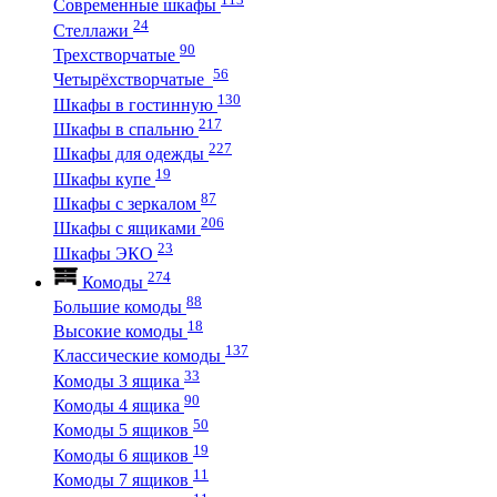
Современные шкафы
24
Стеллажи
90
Трехстворчатые
56
Четырёхстворчатые
130
Шкафы в гостинную
217
Шкафы в спальню
227
Шкафы для одежды
19
Шкафы купе
87
Шкафы с зеркалом
206
Шкафы с ящиками
23
Шкафы ЭКО
274
Комоды
88
Большие комоды
18
Высокие комоды
137
Классические комоды
33
Комоды 3 ящика
90
Комоды 4 ящика
50
Комоды 5 ящиков
19
Комоды 6 ящиков
11
Комоды 7 ящиков