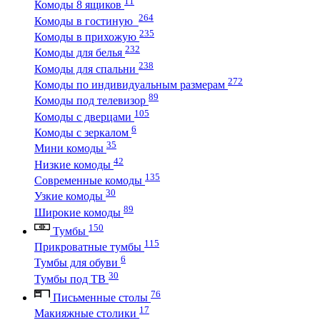
11
Комоды 8 ящиков
264
Комоды в гостиную
235
Комоды в прихожую
232
Комоды для белья
238
Комоды для спальни
272
Комоды по индивидуальным размерам
89
Комоды под телевизор
105
Комоды с дверцами
6
Комоды с зеркалом
35
Мини комоды
42
Низкие комоды
135
Современные комоды
30
Узкие комоды
89
Широкие комоды
150
Тумбы
115
Прикроватные тумбы
6
Тумбы для обуви
30
Тумбы под ТВ
76
Письменные столы
17
Макияжные столики