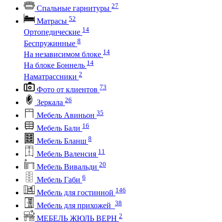
27
Спальные гарнитуры
52
Матрасы
14
Ортопедические
8
Беспружинные
14
На независимом блоке
14
На блоке Боннель
2
Наматрассники
73
Фото от клиентов
26
Зеркала
35
Мебель Авиньон
16
Мебель Бали
8
Мебель Бланш
11
Мебель Валенсия
20
Мебель Вивальди
6
Мебель Габи
146
Мебель для гостинной
38
Мебель для прихожей
2
МЕБЕЛЬ ЖЮЛЬ ВЕРН