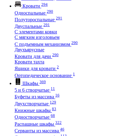
294
Кровати
290
Односпальные
291
Полутороспальные
291
Двуспальные
С элементами ковки
С мягким изголовьем
290
С подъемным механизмом
Двухъярусные
290
Кровати для дачи
Кровати тахта
2
Ящики для кровати
1
Ортопедическое основание
369
Шкафы
11
5 и 6 створчатые
16
Буфеты из массива
129
Двухстворчатые
83
Книжные шкафы
68
Одностворчатые
322
Распашные шкафы
46
Серванты из массива
113