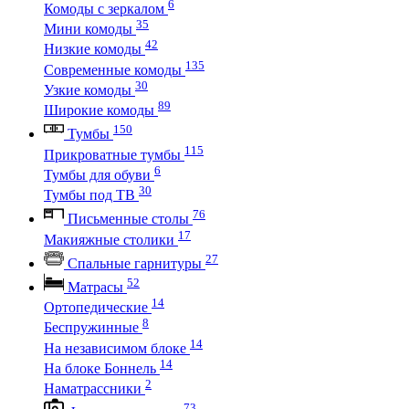
6
Комоды с зеркалом
35
Мини комоды
42
Низкие комоды
135
Современные комоды
30
Узкие комоды
89
Широкие комоды
150
Тумбы
115
Прикроватные тумбы
6
Тумбы для обуви
30
Тумбы под ТВ
76
Письменные столы
17
Макияжные столики
27
Спальные гарнитуры
52
Матрасы
14
Ортопедические
8
Беспружинные
14
На независимом блоке
14
На блоке Боннель
2
Наматрассники
73