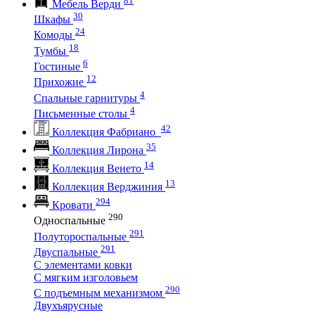
Мебель Верди
30
Шкафы
24
Комоды
18
Тумбы
6
Гостиные
12
Прихожие
4
Спальные гарнитуры
4
Письменные столы
42
Коллекция Фабриано
35
Коллекция Лирона
14
Коллекция Венето
13
Коллекция Верджиния
294
Кровати
290
Односпальные
291
Полутороспальные
291
Двуспальные
С элементами ковки
С мягким изголовьем
290
С подъемным механизмом
Двухъярусные