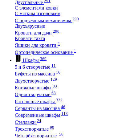
291
Двуспальные
С элементами ковки
С мягким изголовьем
290
С подъемным механизмом
Двухъярусные
290
Кровати для дачи
Кровати тахта
2
Ящики для кровати
1
Ортопедическое основание
369
Шкафы
11
5 и 6 створчатые
16
Буфеты из массива
129
Двухстворчатые
83
Книжные шкафы
68
Одностворчатые
322
Распашные шкафы
46
Серванты из массива
113
Современные шкафы
24
Стеллажи
90
Трехстворчатые
56
Четырёхстворчатые