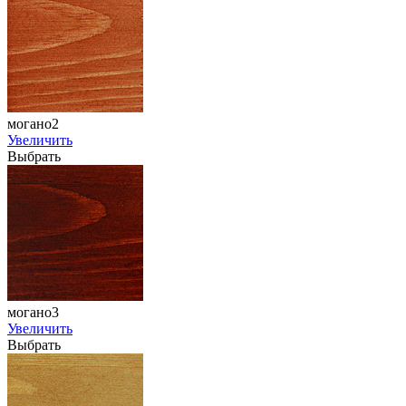
могано2
Увеличить
Выбрать
могано3
Увеличить
Выбрать