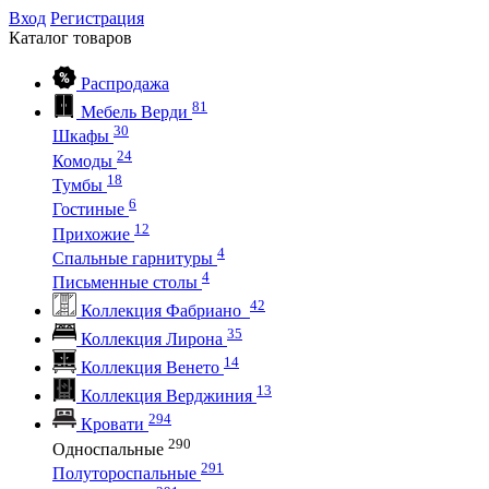
Вход
Регистрация
Каталог
товаров
Распродажа
81
Мебель Верди
30
Шкафы
24
Комоды
18
Тумбы
6
Гостиные
12
Прихожие
4
Спальные гарнитуры
4
Письменные столы
42
Коллекция Фабриано
35
Коллекция Лирона
14
Коллекция Венето
13
Коллекция Верджиния
294
Кровати
290
Односпальные
291
Полутороспальные