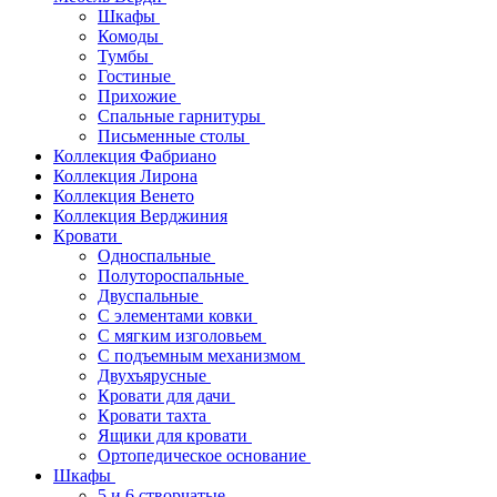
Шкафы
Комоды
Тумбы
Гостиные
Прихожие
Спальные гарнитуры
Письменные столы
Коллекция Фабриано
Коллекция Лирона
Коллекция Венето
Коллекция Верджиния
Кровати
Односпальные
Полутороспальные
Двуспальные
С элементами ковки
С мягким изголовьем
С подъемным механизмом
Двухъярусные
Кровати для дачи
Кровати тахта
Ящики для кровати
Ортопедическое основание
Шкафы
5 и 6 створчатые