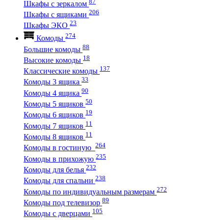
87
Шкафы с зеркалом
206
Шкафы с ящиками
23
Шкафы ЭКО
274
Комоды
88
Большие комоды
18
Высокие комоды
137
Классические комоды
33
Комоды 3 ящика
90
Комоды 4 ящика
50
Комоды 5 ящиков
19
Комоды 6 ящиков
11
Комоды 7 ящиков
11
Комоды 8 ящиков
264
Комоды в гостиную
235
Комоды в прихожую
232
Комоды для белья
238
Комоды для спальни
272
Комоды по индивидуальным размерам
89
Комоды под телевизор
105
Комоды с дверцами