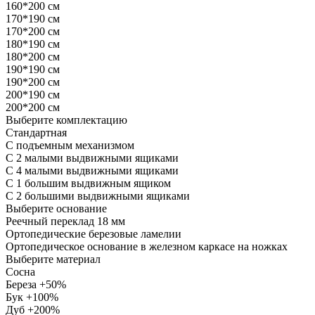
160*200 см
170*190 см
170*200 см
180*190 см
180*200 см
190*190 см
190*200 см
200*190 см
200*200 см
Выберите комплектацию
Стандартная
С подъемным механизмом
С 2 малыми выдвижными ящиками
С 4 малыми выдвижными ящиками
С 1 большим выдвижным ящиком
С 2 большими выдвижными ящиками
Выберите основание
Реечный переклад 18 мм
Ортопедические березовые ламелии
Ортопедическое основание в железном каркасе на ножках
Выберите материал
Сосна
Береза +50%
Бук +100%
Дуб +200%