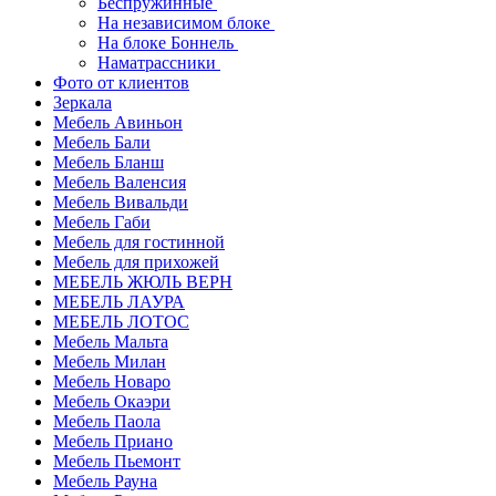
Беспружинные
На независимом блоке
На блоке Боннель
Наматрассники
Фото от клиентов
Зеркала
Мебель Авиньон
Мебель Бали
Мебель Бланш
Мебель Валенсия
Мебель Вивальди
Мебель Габи
Мебель для гостинной
Мебель для прихожей
МЕБЕЛЬ ЖЮЛЬ ВЕРН
МЕБЕЛЬ ЛАУРА
МЕБЕЛЬ ЛОТОС
Мебель Мальта
Мебель Милан
Мебель Новаро
Мебель Окаэри
Мебель Паола
Мебель Приано
Мебель Пьемонт
Мебель Рауна