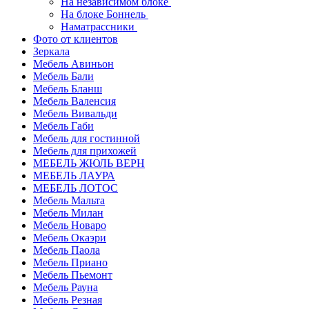
На независимом блоке
На блоке Боннель
Наматрассники
Фото от клиентов
Зеркала
Мебель Авиньон
Мебель Бали
Мебель Бланш
Мебель Валенсия
Мебель Вивальди
Мебель Габи
Мебель для гостинной
Мебель для прихожей
МЕБЕЛЬ ЖЮЛЬ ВЕРН
МЕБЕЛЬ ЛАУРА
МЕБЕЛЬ ЛОТОС
Мебель Мальта
Мебель Милан
Мебель Новаро
Мебель Окаэри
Мебель Паола
Мебель Приано
Мебель Пьемонт
Мебель Рауна
Мебель Резная