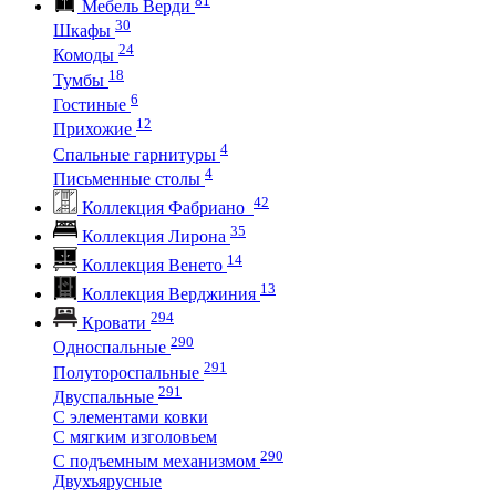
Мебель Верди
30
Шкафы
24
Комоды
18
Тумбы
6
Гостиные
12
Прихожие
4
Спальные гарнитуры
4
Письменные столы
42
Коллекция Фабриано
35
Коллекция Лирона
14
Коллекция Венето
13
Коллекция Верджиния
294
Кровати
290
Односпальные
291
Полутороспальные
291
Двуспальные
С элементами ковки
С мягким изголовьем
290
С подъемным механизмом
Двухъярусные