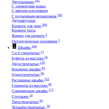
291
Двуспальные
С элементами ковки
С мягким изголовьем
290
С подъемным механизмом
Двухъярусные
290
Кровати для дачи
Кровати тахта
2
Ящики для кровати
1
Ортопедическое основание
369
Шкафы
11
5 и 6 створчатые
16
Буфеты из массива
129
Двухстворчатые
83
Книжные шкафы
68
Одностворчатые
322
Распашные шкафы
46
Серванты из массива
113
Современные шкафы
24
Стеллажи
90
Трехстворчатые
56
Четырёхстворчатые