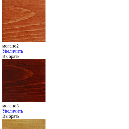
могано2
Увеличить
Выбрать
могано3
Увеличить
Выбрать