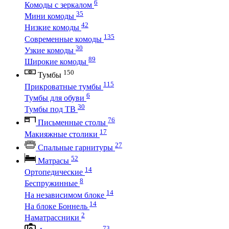
6
Комоды с зеркалом
35
Мини комоды
42
Низкие комоды
135
Современные комоды
30
Узкие комоды
89
Широкие комоды
150
Тумбы
115
Прикроватные тумбы
6
Тумбы для обуви
30
Тумбы под ТВ
76
Письменные столы
17
Макияжные столики
27
Спальные гарнитуры
52
Матрасы
14
Ортопедические
8
Беспружинные
14
На независимом блоке
14
На блоке Боннель
2
Наматрассники
73