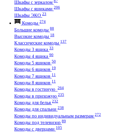
87
Шкафы с зеркалом
206
Шкафы с ящиками
23
Шкафы ЭКО
274
Комоды
88
Большие комоды
18
Высокие комоды
137
Классические комоды
33
Комоды 3 ящика
90
Комоды 4 ящика
50
Комоды 5 ящиков
19
Комоды 6 ящиков
11
Комоды 7 ящиков
11
Комоды 8 ящиков
264
Комоды в гостиную
235
Комоды в прихожую
232
Комоды для белья
238
Комоды для спальни
272
Комоды по индивидуальным размерам
89
Комоды под телевизор
105
Комоды с дверцами