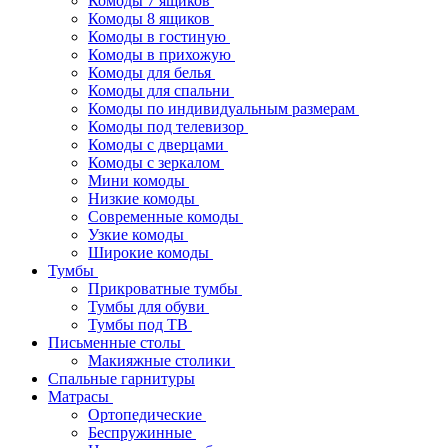
Комоды 7 ящиков
Комоды 8 ящиков
Комоды в гостиную
Комоды в прихожую
Комоды для белья
Комоды для спальни
Комоды по индивидуальным размерам
Комоды под телевизор
Комоды с дверцами
Комоды с зеркалом
Мини комоды
Низкие комоды
Современные комоды
Узкие комоды
Широкие комоды
Тумбы
Прикроватные тумбы
Тумбы для обуви
Тумбы под ТВ
Письменные столы
Макияжные столики
Спальные гарнитуры
Матрасы
Ортопедические
Беспружинные