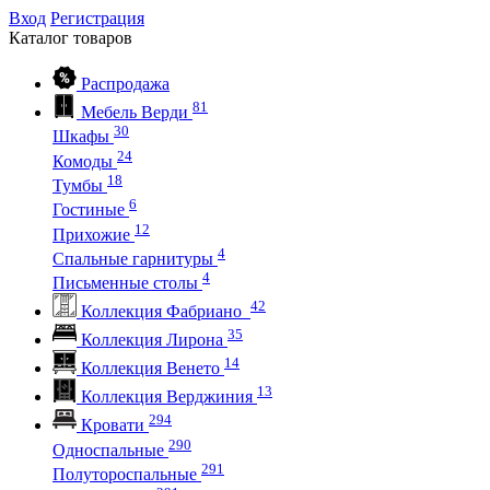
Вход
Регистрация
Каталог
товаров
Распродажа
81
Мебель Верди
30
Шкафы
24
Комоды
18
Тумбы
6
Гостиные
12
Прихожие
4
Спальные гарнитуры
4
Письменные столы
42
Коллекция Фабриано
35
Коллекция Лирона
14
Коллекция Венето
13
Коллекция Верджиния
294
Кровати
290
Односпальные
291
Полутороспальные