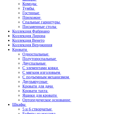
Комоды
Тумбы
Гостиные
Прихожие
Спальные гарнитуры
Письменные столы
Коллекция Фабриано
Коллекция Лирона
Коллекция Венето
Коллекция Верджиния
Кровати
Односпальные
Полутороспальные
Двуспальные
С элементами ковки
С мягким изголовьем
С подъемным механизмом
Двухъярусные
Кровати для дачи
Кровати тахта
Ящики для кровати
Ортопедическое основание
Шкафы
5 и 6 створчатые
Буфеты из массива