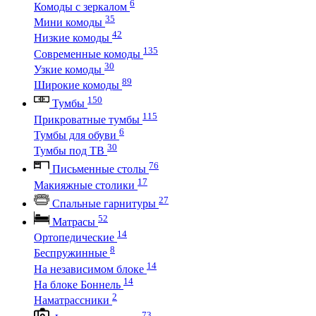
6
Комоды с зеркалом
35
Мини комоды
42
Низкие комоды
135
Современные комоды
30
Узкие комоды
89
Широкие комоды
150
Тумбы
115
Прикроватные тумбы
6
Тумбы для обуви
30
Тумбы под ТВ
76
Письменные столы
17
Макияжные столики
27
Спальные гарнитуры
52
Матрасы
14
Ортопедические
8
Беспружинные
14
На независимом блоке
14
На блоке Боннель
2
Наматрассники
73