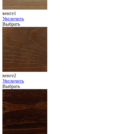
венге1
Увеличить
Выбрать
венге2
Увеличить
Выбрать