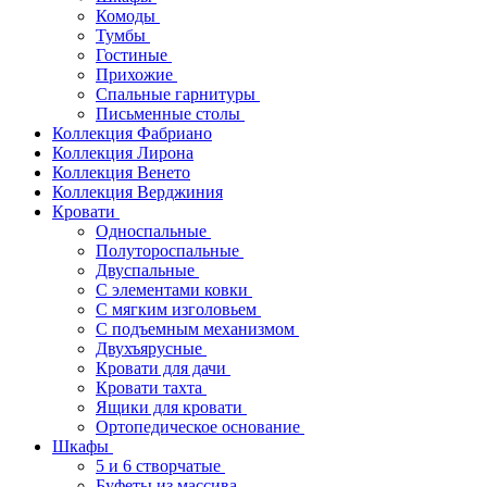
Комоды
Тумбы
Гостиные
Прихожие
Спальные гарнитуры
Письменные столы
Коллекция Фабриано
Коллекция Лирона
Коллекция Венето
Коллекция Верджиния
Кровати
Односпальные
Полутороспальные
Двуспальные
С элементами ковки
С мягким изголовьем
С подъемным механизмом
Двухъярусные
Кровати для дачи
Кровати тахта
Ящики для кровати
Ортопедическое основание
Шкафы
5 и 6 створчатые
Буфеты из массива