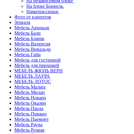
На независимом блоке
На блоке Боннель
Наматрассники
Фото от клиентов
Зеркала
Мебель Авиньон
Мебель Бали
Мебель Бланш
Мебель Валенсия
Мебель Вивальди
Мебель Габи
Мебель для гостинной
Мебель для прихожей
МЕБЕЛЬ ЖЮЛЬ ВЕРН
МЕБЕЛЬ ЛАУРА
МЕБЕЛЬ ЛОТОС
Мебель Мальта
Мебель Милан
Мебель Новаро
Мебель Окаэри
Мебель Паола
Мебель Приано
Мебель Пьемонт
Мебель Рауна
Мебель Резная