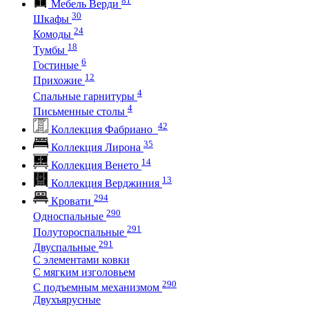
Мебель Верди
30
Шкафы
24
Комоды
18
Тумбы
6
Гостиные
12
Прихожие
4
Спальные гарнитуры
4
Письменные столы
42
Коллекция Фабриано
35
Коллекция Лирона
14
Коллекция Венето
13
Коллекция Верджиния
294
Кровати
290
Односпальные
291
Полутороспальные
291
Двуспальные
С элементами ковки
С мягким изголовьем
290
С подъемным механизмом
Двухъярусные