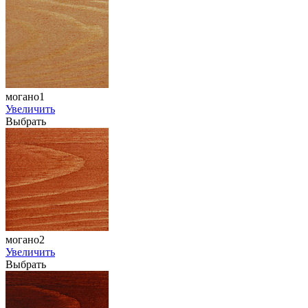
могано1
Увеличить
Выбрать
могано2
Увеличить
Выбрать