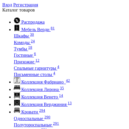
Вход
Регистрация
Каталог
товаров
Распродажа
81
Мебель Верди
30
Шкафы
24
Комоды
18
Тумбы
6
Гостиные
12
Прихожие
4
Спальные гарнитуры
4
Письменные столы
42
Коллекция Фабриано
35
Коллекция Лирона
14
Коллекция Венето
13
Коллекция Верджиния
294
Кровати
290
Односпальные
291
Полутороспальные