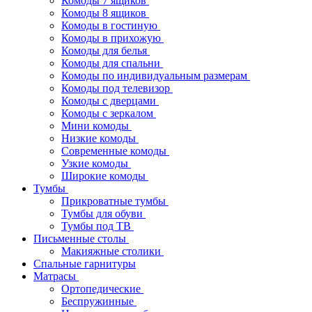
Комоды 7 ящиков
Комоды 8 ящиков
Комоды в гостиную
Комоды в прихожую
Комоды для белья
Комоды для спальни
Комоды по индивидуальным размерам
Комоды под телевизор
Комоды с дверцами
Комоды с зеркалом
Мини комоды
Низкие комоды
Современные комоды
Узкие комоды
Широкие комоды
Тумбы
Прикроватные тумбы
Тумбы для обуви
Тумбы под ТВ
Письменные столы
Макияжные столики
Спальные гарнитуры
Матрасы
Ортопедические
Беспружинные