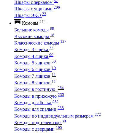
87
Шкафы с зеркалом
206
Шкафы с ящиками
23
Шкафы ЭКО
274
Комоды
88
Большие комоды
18
Высокие комоды
137
Классические комоды
33
Комоды 3 ящика
90
Комоды 4 ящика
50
Комоды 5 ящиков
19
Комоды 6 ящиков
11
Комоды 7 ящиков
11
Комоды 8 ящиков
264
Комоды в гостиную
235
Комоды в прихожую
232
Комоды для белья
238
Комоды для спальни
272
Комоды по индивидуальным размерам
89
Комоды под телевизор
105
Комоды с дверцами