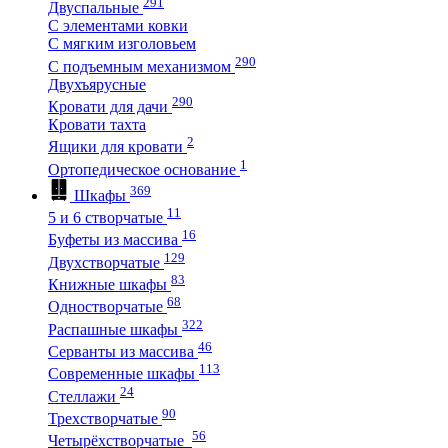
291
Двуспальные
С элементами ковки
С мягким изголовьем
290
С подъемным механизмом
Двухъярусные
290
Кровати для дачи
Кровати тахта
2
Ящики для кровати
1
Ортопедическое основание
369
Шкафы
11
5 и 6 створчатые
16
Буфеты из массива
129
Двухстворчатые
83
Книжные шкафы
68
Одностворчатые
322
Распашные шкафы
46
Серванты из массива
113
Современные шкафы
24
Стеллажи
90
Трехстворчатые
56
Четырёхстворчатые