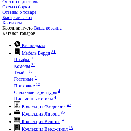
Оплата и доставка
Схема сборки
Отзывы о товаре
Быстрый заказ
Контакты
Корзина:
пусто
Ваша корзина
Каталог
товаров
Распродажа
81
Мебель Верди
30
Шкафы
24
Комоды
18
Тумбы
6
Гостиные
12
Прихожие
4
Спальные гарнитуры
4
Письменные столы
42
Коллекция Фабриано
35
Коллекция Лирона
14
Коллекция Венето
13
Коллекция Верджиния