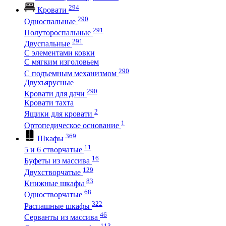
294
Кровати
290
Односпальные
291
Полутороспальные
291
Двуспальные
С элементами ковки
С мягким изголовьем
290
С подъемным механизмом
Двухъярусные
290
Кровати для дачи
Кровати тахта
2
Ящики для кровати
1
Ортопедическое основание
369
Шкафы
11
5 и 6 створчатые
16
Буфеты из массива
129
Двухстворчатые
83
Книжные шкафы
68
Одностворчатые
322
Распашные шкафы
46
Серванты из массива
113