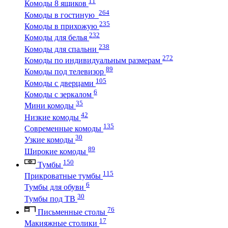
11
Комоды 8 ящиков
264
Комоды в гостиную
235
Комоды в прихожую
232
Комоды для белья
238
Комоды для спальни
272
Комоды по индивидуальным размерам
89
Комоды под телевизор
105
Комоды с дверцами
6
Комоды с зеркалом
35
Мини комоды
42
Низкие комоды
135
Современные комоды
30
Узкие комоды
89
Широкие комоды
150
Тумбы
115
Прикроватные тумбы
6
Тумбы для обуви
30
Тумбы под ТВ
76
Письменные столы
17
Макияжные столики