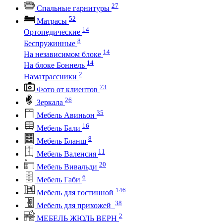
27
Спальные гарнитуры
52
Матрасы
14
Ортопедические
8
Беспружинные
14
На независимом блоке
14
На блоке Боннель
2
Наматрассники
73
Фото от клиентов
26
Зеркала
35
Мебель Авиньон
16
Мебель Бали
8
Мебель Бланш
11
Мебель Валенсия
20
Мебель Вивальди
6
Мебель Габи
146
Мебель для гостинной
38
Мебель для прихожей
2
МЕБЕЛЬ ЖЮЛЬ ВЕРН