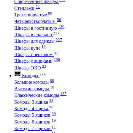
Современные шкафы
24
Стеллажи
90
Трехстворчатые
56
Четырёхстворчатые
130
Шкафы в гостинную
217
Шкафы в спальню
227
Шкафы для одежды
19
Шкафы купе
87
Шкафы с зеркалом
206
Шкафы с ящиками
23
Шкафы ЭКО
274
Комоды
88
Большие комоды
18
Высокие комоды
137
Классические комоды
33
Комоды 3 ящика
90
Комоды 4 ящика
50
Комоды 5 ящиков
19
Комоды 6 ящиков
11
Комоды 7 ящиков