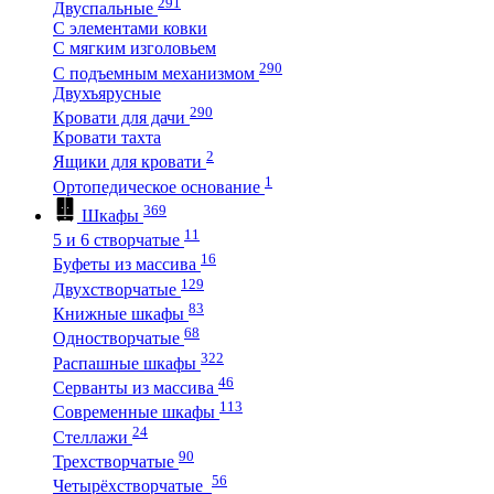
291
Двуспальные
С элементами ковки
С мягким изголовьем
290
С подъемным механизмом
Двухъярусные
290
Кровати для дачи
Кровати тахта
2
Ящики для кровати
1
Ортопедическое основание
369
Шкафы
11
5 и 6 створчатые
16
Буфеты из массива
129
Двухстворчатые
83
Книжные шкафы
68
Одностворчатые
322
Распашные шкафы
46
Серванты из массива
113
Современные шкафы
24
Стеллажи
90
Трехстворчатые
56
Четырёхстворчатые