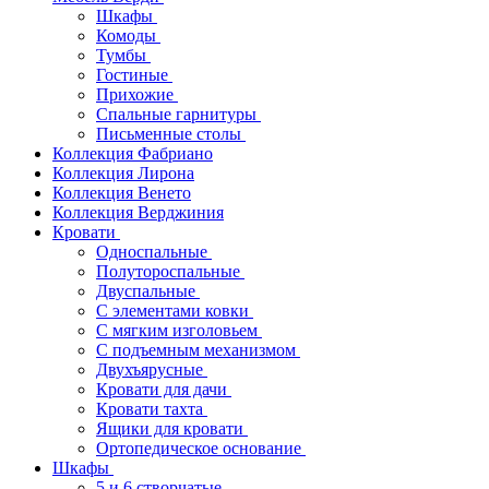
Шкафы
Комоды
Тумбы
Гостиные
Прихожие
Спальные гарнитуры
Письменные столы
Коллекция Фабриано
Коллекция Лирона
Коллекция Венето
Коллекция Верджиния
Кровати
Односпальные
Полутороспальные
Двуспальные
С элементами ковки
С мягким изголовьем
С подъемным механизмом
Двухъярусные
Кровати для дачи
Кровати тахта
Ящики для кровати
Ортопедическое основание
Шкафы
5 и 6 створчатые