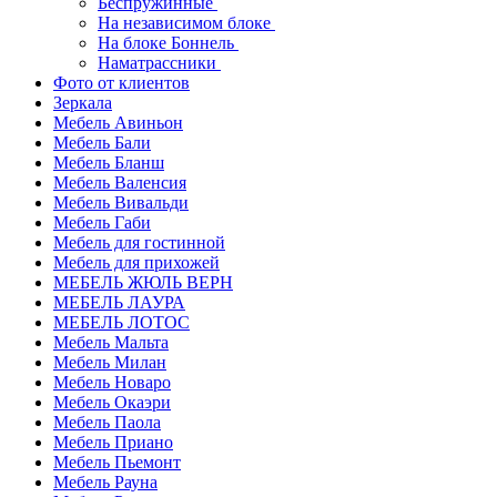
Беспружинные
На независимом блоке
На блоке Боннель
Наматрассники
Фото от клиентов
Зеркала
Мебель Авиньон
Мебель Бали
Мебель Бланш
Мебель Валенсия
Мебель Вивальди
Мебель Габи
Мебель для гостинной
Мебель для прихожей
МЕБЕЛЬ ЖЮЛЬ ВЕРН
МЕБЕЛЬ ЛАУРА
МЕБЕЛЬ ЛОТОС
Мебель Мальта
Мебель Милан
Мебель Новаро
Мебель Окаэри
Мебель Паола
Мебель Приано
Мебель Пьемонт
Мебель Рауна