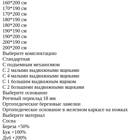
160*200 см
170*190 см
170*200 см
180*190 см
180*200 см
190*190 см
190*200 см
200*190 см
200*200 см
Выберите комплектацию
Стандартная
С подъемным механизмом
С 2 малыми выдвижными ящиками
С 4 малыми выдвижными ящиками
С 1 большим выдвижным ящиком
С 2 большими выдвижными ящиками
Выберите основание
Реечный переклад 18 мм
Ортопедические березовые ламелии
Ортопедическое основание в железном каркасе на ножках
Выберите материал
Сосна
Береза +50%
Бук +100%
Дуб +200%