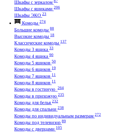
87
Шкафы с зеркалом
206
Шкафы с ящиками
23
Шкафы ЭКО
274
Комоды
88
Большие комоды
18
Высокие комоды
137
Классические комоды
33
Комоды 3 ящика
90
Комоды 4 ящика
50
Комоды 5 ящиков
19
Комоды 6 ящиков
11
Комоды 7 ящиков
11
Комоды 8 ящиков
264
Комоды в гостиную
235
Комоды в прихожую
232
Комоды для белья
238
Комоды для спальни
272
Комоды по индивидуальным размерам
89
Комоды под телевизор
105
Комоды с дверцами