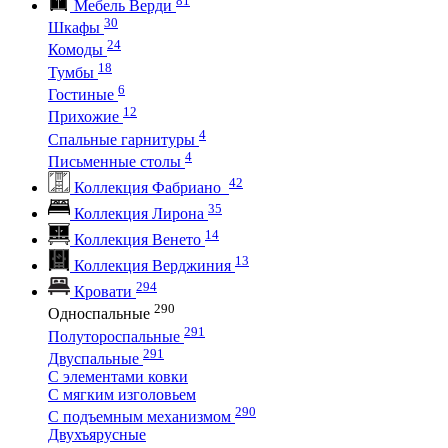
Мебель Верди
30
Шкафы
24
Комоды
18
Тумбы
6
Гостиные
12
Прихожие
4
Спальные гарнитуры
4
Письменные столы
42
Коллекция Фабриано
35
Коллекция Лирона
14
Коллекция Венето
13
Коллекция Верджиния
294
Кровати
290
Односпальные
291
Полутороспальные
291
Двуспальные
С элементами ковки
С мягким изголовьем
290
С подъемным механизмом
Двухъярусные