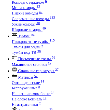
6
Комоды с зеркалом
35
Мини комоды
42
Низкие комоды
135
Современные комоды
30
Узкие комоды
89
Широкие комоды
150
Тумбы
115
Прикроватные тумбы
6
Тумбы для обуви
30
Тумбы под ТВ
76
Письменные столы
17
Макияжные столики
27
Спальные гарнитуры
52
Матрасы
14
Ортопедические
8
Беспружинные
14
На независимом блоке
14
На блоке Боннель
2
Наматрассники
73