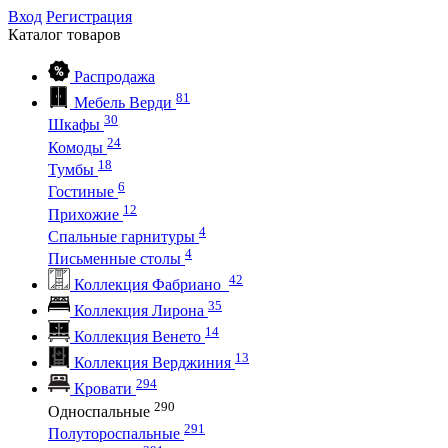
Вход
Регистрация
Каталог
товаров
Распродажа
81
Мебель Верди
30
Шкафы
24
Комоды
18
Тумбы
6
Гостиные
12
Прихожие
4
Спальные гарнитуры
4
Письменные столы
42
Коллекция Фабриано
35
Коллекция Лирона
14
Коллекция Венето
13
Коллекция Верджиния
294
Кровати
290
Односпальные
291
Полутороспальные