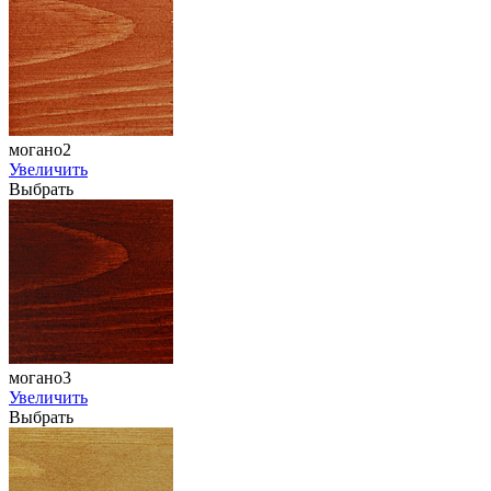
могано2
Увеличить
Выбрать
могано3
Увеличить
Выбрать