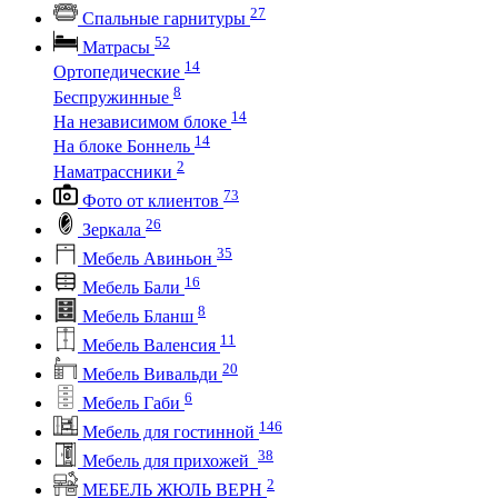
27
Спальные гарнитуры
52
Матрасы
14
Ортопедические
8
Беспружинные
14
На независимом блоке
14
На блоке Боннель
2
Наматрассники
73
Фото от клиентов
26
Зеркала
35
Мебель Авиньон
16
Мебель Бали
8
Мебель Бланш
11
Мебель Валенсия
20
Мебель Вивальди
6
Мебель Габи
146
Мебель для гостинной
38
Мебель для прихожей
2
МЕБЕЛЬ ЖЮЛЬ ВЕРН