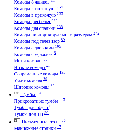
11
Комоды 8 ящиков
264
Комоды в гостиную
235
Комоды в прихожую
232
Комоды для белья
238
Комоды для спальни
272
Комоды по индивидуальным размерам
89
Комоды под телевизор
105
Комоды с дверцами
6
Комоды с зеркалом
35
Мини комоды
42
Низкие комоды
135
Современные комоды
30
Узкие комоды
89
Широкие комоды
150
Тумбы
115
Прикроватные тумбы
6
Тумбы для обуви
30
Тумбы под ТВ
76
Письменные столы
17
Макияжные столики