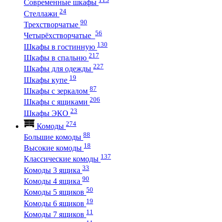
Современные шкафы
24
Стеллажи
90
Трехстворчатые
56
Четырёхстворчатые
130
Шкафы в гостинную
217
Шкафы в спальню
227
Шкафы для одежды
19
Шкафы купе
87
Шкафы с зеркалом
206
Шкафы с ящиками
23
Шкафы ЭКО
274
Комоды
88
Большие комоды
18
Высокие комоды
137
Классические комоды
33
Комоды 3 ящика
90
Комоды 4 ящика
50
Комоды 5 ящиков
19
Комоды 6 ящиков
11
Комоды 7 ящиков