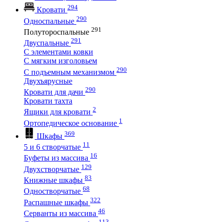
294
Кровати
290
Односпальные
291
Полутороспальные
291
Двуспальные
С элементами ковки
С мягким изголовьем
290
С подъемным механизмом
Двухъярусные
290
Кровати для дачи
Кровати тахта
2
Ящики для кровати
1
Ортопедическое основание
369
Шкафы
11
5 и 6 створчатые
16
Буфеты из массива
129
Двухстворчатые
83
Книжные шкафы
68
Одностворчатые
322
Распашные шкафы
46
Серванты из массива
113