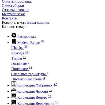
Оплата и доставка
Схема сборки
Отзывы о товаре
Быстрый заказ
Контакты
Корзина:
пусто
Ваша корзина
Каталог
товаров
Распродажа
81
Мебель Верди
30
Шкафы
24
Комоды
18
Тумбы
6
Гостиные
12
Прихожие
4
Спальные гарнитуры
4
Письменные столы
42
Коллекция Фабриано
35
Коллекция Лирона
14
Коллекция Венето
13
Коллекция Верджиния