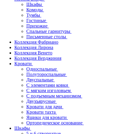
Шкафы
Комоды
Тумбы
Гостиные
Прихожие
Спальные гарнитуры
Письменные столы
Коллекция Фабриано
Коллекция Лирона
Коллекция Венето
Коллекция Верджиния
Кровати
Односпальные
Полутороспальные
Двуспальные
С элементами ковки
С мягким изголовьем
С подъемным механизмом
Двухъярусные
Кровати для дачи
Кровати тахта
Ящики для кровати
Ортопедическое основание
Шкафы
5 и 6 створчатые