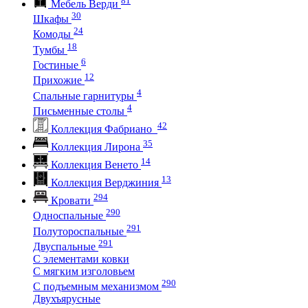
Мебель Верди
30
Шкафы
24
Комоды
18
Тумбы
6
Гостиные
12
Прихожие
4
Спальные гарнитуры
4
Письменные столы
42
Коллекция Фабриано
35
Коллекция Лирона
14
Коллекция Венето
13
Коллекция Верджиния
294
Кровати
290
Односпальные
291
Полутороспальные
291
Двуспальные
С элементами ковки
С мягким изголовьем
290
С подъемным механизмом
Двухъярусные