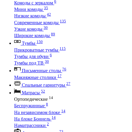
6
Комоды с зеркалом
35
Мини комоды
42
Низкие комоды
135
Современные комоды
30
Узкие комоды
89
Широкие комоды
150
Тумбы
115
Прикроватные тумбы
6
Тумбы для обуви
30
Тумбы под ТВ
76
Письменные столы
17
Макияжные столики
27
Спальные гарнитуры
52
Матрасы
14
Ортопедические
8
Беспружинные
14
На независимом блоке
14
На блоке Боннель
2
Наматрассники
73