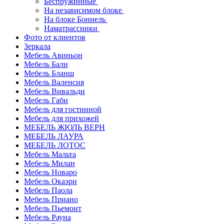
Беспружинные
На независимом блоке
На блоке Боннель
Наматрассники
Фото от клиентов
Зеркала
Мебель Авиньон
Мебель Бали
Мебель Бланш
Мебель Валенсия
Мебель Вивальди
Мебель Габи
Мебель для гостинной
Мебель для прихожей
МЕБЕЛЬ ЖЮЛЬ ВЕРН
МЕБЕЛЬ ЛАУРА
МЕБЕЛЬ ЛОТОС
Мебель Мальта
Мебель Милан
Мебель Новаро
Мебель Окаэри
Мебель Паола
Мебель Приано
Мебель Пьемонт
Мебель Рауна