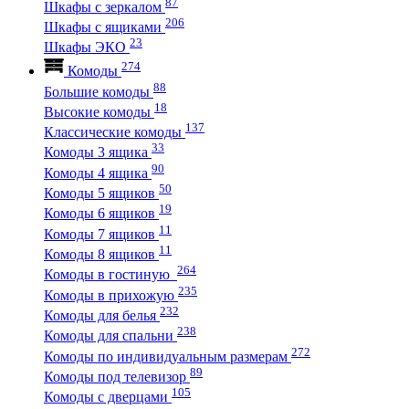
87
Шкафы с зеркалом
206
Шкафы с ящиками
23
Шкафы ЭКО
274
Комоды
88
Большие комоды
18
Высокие комоды
137
Классические комоды
33
Комоды 3 ящика
90
Комоды 4 ящика
50
Комоды 5 ящиков
19
Комоды 6 ящиков
11
Комоды 7 ящиков
11
Комоды 8 ящиков
264
Комоды в гостиную
235
Комоды в прихожую
232
Комоды для белья
238
Комоды для спальни
272
Комоды по индивидуальным размерам
89
Комоды под телевизор
105
Комоды с дверцами