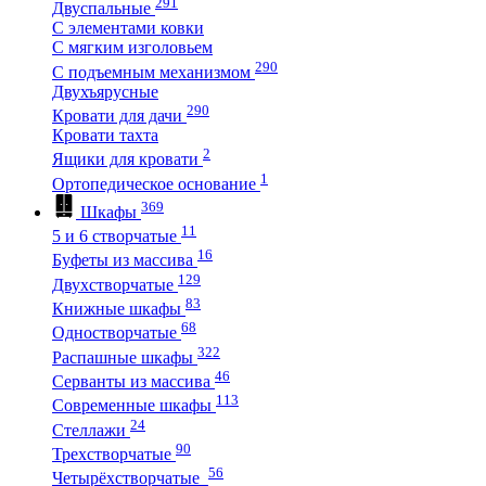
291
Двуспальные
С элементами ковки
С мягким изголовьем
290
С подъемным механизмом
Двухъярусные
290
Кровати для дачи
Кровати тахта
2
Ящики для кровати
1
Ортопедическое основание
369
Шкафы
11
5 и 6 створчатые
16
Буфеты из массива
129
Двухстворчатые
83
Книжные шкафы
68
Одностворчатые
322
Распашные шкафы
46
Серванты из массива
113
Современные шкафы
24
Стеллажи
90
Трехстворчатые
56
Четырёхстворчатые