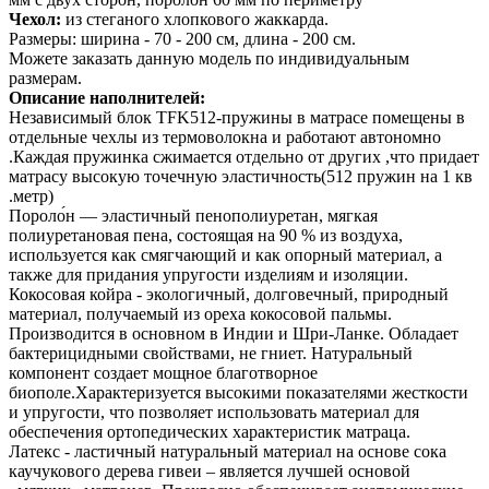
Чехол:
из стеганого хлопкового жаккарда.
Размеры: ширина - 70 - 200 см, длина - 200 см.
Можете заказать данную модель по индивидуальным
размерам.
Описание наполнителей:
Независимый блок TFK512-пружины в матрасе помещены в
отдельные чехлы из термоволокна и работают автономно
.Каждая пружинка сжимается отдельно от других ,что придает
матрасу высокую точечную эластичность(512 пружин на 1 кв
.метр)
Пороло́н — эластичный пенополиуретан, мягкая
полиуретановая пена, состоящая на 90 % из воздуха,
используется как смягчающий и как опорный материал, а
также для придания упругости изделиям и изоляции.
Кокосовая койра - экологичный, долговечный, природный
материал, получаемый из ореха кокосовой пальмы.
Производится в основном в Индии и Шри-Ланке. Обладает
бактерицидными свойствами, не гниет. Натуральный
компонент создает мощное благотворное
биополе.Характеризуется высокими показателями жесткости
и упругости, что позволяет использовать материал для
обеспечения ортопедических характеристик матраца.
Латекс - ластичный натуральный материал на основе сока
каучукового дерева гивеи – является лучшей основой