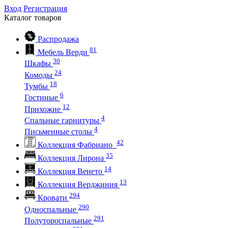
Вход
Регистрация
Каталог
товаров
Распродажа
81
Мебель Верди
30
Шкафы
24
Комоды
18
Тумбы
6
Гостиные
12
Прихожие
4
Спальные гарнитуры
4
Письменные столы
42
Коллекция Фабриано
35
Коллекция Лирона
14
Коллекция Венето
13
Коллекция Верджиния
294
Кровати
290
Односпальные
291
Полутороспальные