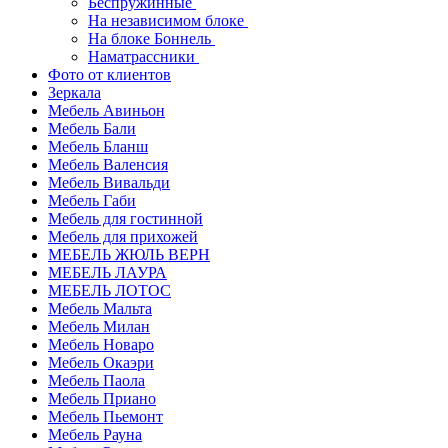
Беспружинные
На независимом блоке
На блоке Боннель
Наматрассники
Фото от клиентов
Зеркала
Мебель Авиньон
Мебель Бали
Мебель Бланш
Мебель Валенсия
Мебель Вивальди
Мебель Габи
Мебель для гостинной
Мебель для прихожей
МЕБЕЛЬ ЖЮЛЬ ВЕРН
МЕБЕЛЬ ЛАУРА
МЕБЕЛЬ ЛОТОС
Мебель Мальта
Мебель Милан
Мебель Новаро
Мебель Окаэри
Мебель Паола
Мебель Приано
Мебель Пьемонт
Мебель Рауна