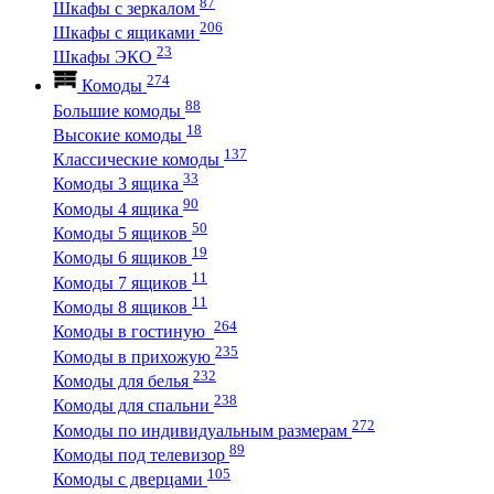
87
Шкафы с зеркалом
206
Шкафы с ящиками
23
Шкафы ЭКО
274
Комоды
88
Большие комоды
18
Высокие комоды
137
Классические комоды
33
Комоды 3 ящика
90
Комоды 4 ящика
50
Комоды 5 ящиков
19
Комоды 6 ящиков
11
Комоды 7 ящиков
11
Комоды 8 ящиков
264
Комоды в гостиную
235
Комоды в прихожую
232
Комоды для белья
238
Комоды для спальни
272
Комоды по индивидуальным размерам
89
Комоды под телевизор
105
Комоды с дверцами