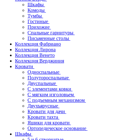
Шкафы
Комоды
Тумбы
Гостиные
Прихожие
Спальные гарнитуры
Письменные столы
Коллекция Фабриано
Коллекция Лирона
Коллекция Венето
Коллекция Верджиния
Кровати
Односпальные
Полутороспальные
Двуспальные
С элементами ковки
С мягким изголовьем
С подъемным механизмом
Двухъярусные
Кровати для дачи
Кровати тахта
Ящики для кровати
Ортопедическое основание
Шкафы
5 и 6 створчатые