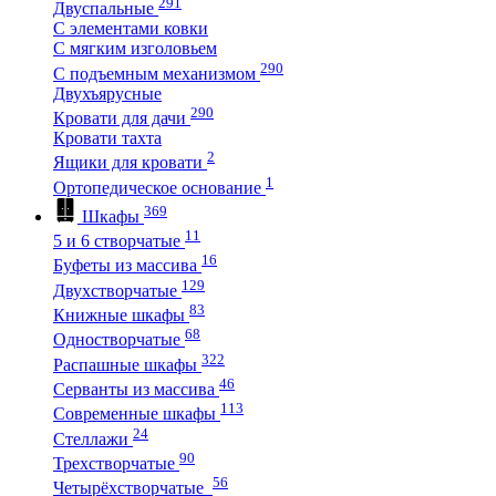
291
Двуспальные
С элементами ковки
С мягким изголовьем
290
С подъемным механизмом
Двухъярусные
290
Кровати для дачи
Кровати тахта
2
Ящики для кровати
1
Ортопедическое основание
369
Шкафы
11
5 и 6 створчатые
16
Буфеты из массива
129
Двухстворчатые
83
Книжные шкафы
68
Одностворчатые
322
Распашные шкафы
46
Серванты из массива
113
Современные шкафы
24
Стеллажи
90
Трехстворчатые
56
Четырёхстворчатые