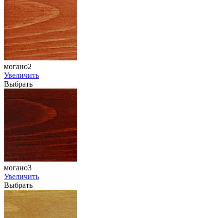
могано2
Увеличить
Выбрать
могано3
Увеличить
Выбрать