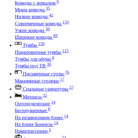
6
Комоды с зеркалом
35
Мини комоды
42
Низкие комоды
135
Современные комоды
30
Узкие комоды
89
Широкие комоды
150
Тумбы
115
Прикроватные тумбы
6
Тумбы для обуви
30
Тумбы под ТВ
76
Письменные столы
17
Макияжные столики
27
Спальные гарнитуры
52
Матрасы
14
Ортопедические
8
Беспружинные
14
На независимом блоке
14
На блоке Боннель
2
Наматрассники
73