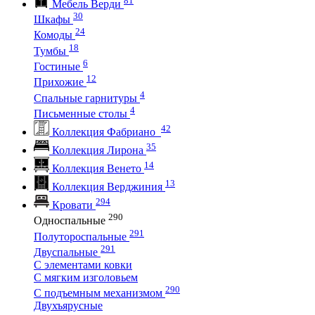
Мебель Верди
30
Шкафы
24
Комоды
18
Тумбы
6
Гостиные
12
Прихожие
4
Спальные гарнитуры
4
Письменные столы
42
Коллекция Фабриано
35
Коллекция Лирона
14
Коллекция Венето
13
Коллекция Верджиния
294
Кровати
290
Односпальные
291
Полутороспальные
291
Двуспальные
С элементами ковки
С мягким изголовьем
290
С подъемным механизмом
Двухъярусные