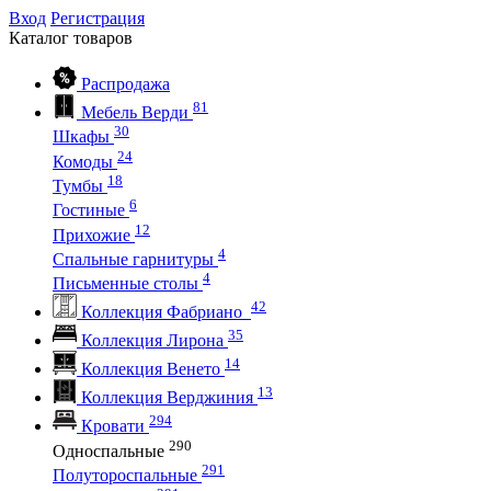
Вход
Регистрация
Каталог
товаров
Распродажа
81
Мебель Верди
30
Шкафы
24
Комоды
18
Тумбы
6
Гостиные
12
Прихожие
4
Спальные гарнитуры
4
Письменные столы
42
Коллекция Фабриано
35
Коллекция Лирона
14
Коллекция Венето
13
Коллекция Верджиния
294
Кровати
290
Односпальные
291
Полутороспальные