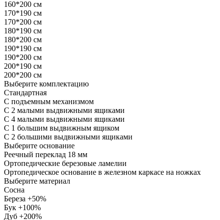
160*200 см
170*190 см
170*200 см
180*190 см
180*200 см
190*190 см
190*200 см
200*190 см
200*200 см
Выберите комплектацию
Стандартная
С подъемным механизмом
С 2 малыми выдвижными ящиками
С 4 малыми выдвижными ящиками
С 1 большим выдвижным ящиком
С 2 большими выдвижными ящиками
Выберите основание
Реечный переклад 18 мм
Ортопедические березовые ламелии
Ортопедическое основание в железном каркасе на ножках
Выберите материал
Сосна
Береза +50%
Бук +100%
Дуб +200%