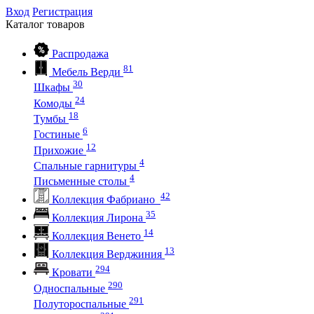
Вход
Регистрация
Каталог
товаров
Распродажа
81
Мебель Верди
30
Шкафы
24
Комоды
18
Тумбы
6
Гостиные
12
Прихожие
4
Спальные гарнитуры
4
Письменные столы
42
Коллекция Фабриано
35
Коллекция Лирона
14
Коллекция Венето
13
Коллекция Верджиния
294
Кровати
290
Односпальные
291
Полутороспальные