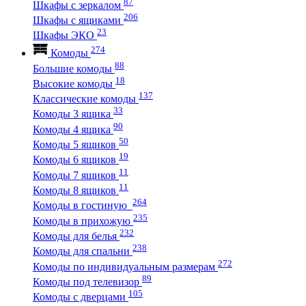
87
Шкафы с зеркалом
206
Шкафы с ящиками
23
Шкафы ЭКО
274
Комоды
88
Большие комоды
18
Высокие комоды
137
Классические комоды
33
Комоды 3 ящика
90
Комоды 4 ящика
50
Комоды 5 ящиков
19
Комоды 6 ящиков
11
Комоды 7 ящиков
11
Комоды 8 ящиков
264
Комоды в гостиную
235
Комоды в прихожую
232
Комоды для белья
238
Комоды для спальни
272
Комоды по индивидуальным размерам
89
Комоды под телевизор
105
Комоды с дверцами