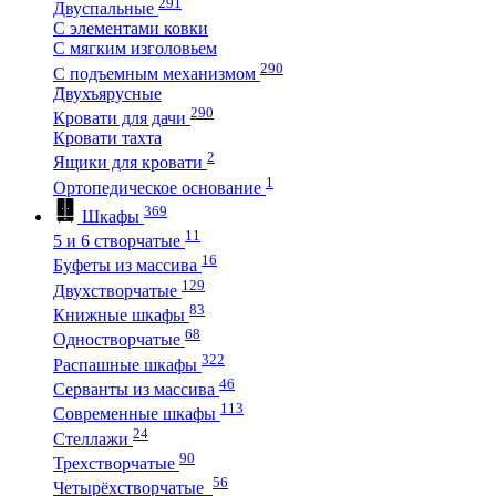
291
Двуспальные
С элементами ковки
С мягким изголовьем
290
С подъемным механизмом
Двухъярусные
290
Кровати для дачи
Кровати тахта
2
Ящики для кровати
1
Ортопедическое основание
369
Шкафы
11
5 и 6 створчатые
16
Буфеты из массива
129
Двухстворчатые
83
Книжные шкафы
68
Одностворчатые
322
Распашные шкафы
46
Серванты из массива
113
Современные шкафы
24
Стеллажи
90
Трехстворчатые
56
Четырёхстворчатые