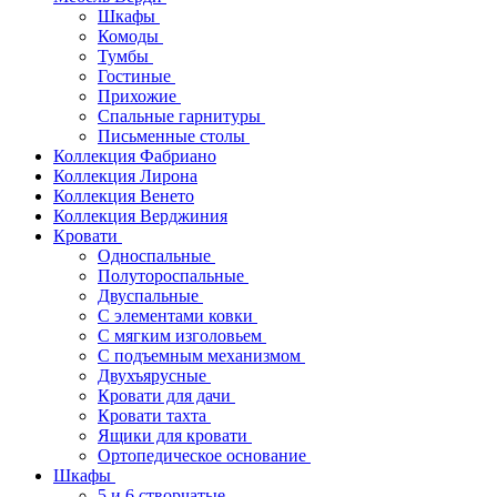
Шкафы
Комоды
Тумбы
Гостиные
Прихожие
Спальные гарнитуры
Письменные столы
Коллекция Фабриано
Коллекция Лирона
Коллекция Венето
Коллекция Верджиния
Кровати
Односпальные
Полутороспальные
Двуспальные
С элементами ковки
С мягким изголовьем
С подъемным механизмом
Двухъярусные
Кровати для дачи
Кровати тахта
Ящики для кровати
Ортопедическое основание
Шкафы
5 и 6 створчатые