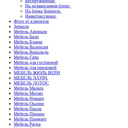
Беспружинные
На независимом блоке
На блоке Боннель
Наматрассники
Фото от клиентов
Зеркала
Мебель Авиньон
Мебель Бали
Мебель Бланш
Мебель Валенсия
Мебель Вивальди
Мебель Габи
Мебель для гостинной
Мебель для прихожей
МЕБЕЛЬ ЖЮЛЬ ВЕРН
МЕБЕЛЬ ЛАУРА
МЕБЕЛЬ ЛОТОС
Мебель Мальта
Мебель Милан
Мебель Новаро
Мебель Окаэри
Мебель Паола
Мебель Приано
Мебель Пьемонт
Мебель Рауна