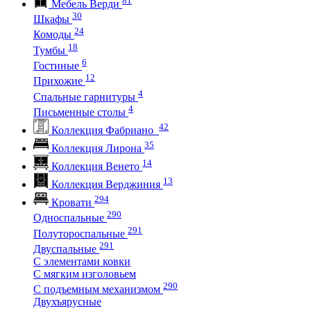
Мебель Верди
30
Шкафы
24
Комоды
18
Тумбы
6
Гостиные
12
Прихожие
4
Спальные гарнитуры
4
Письменные столы
42
Коллекция Фабриано
35
Коллекция Лирона
14
Коллекция Венето
13
Коллекция Верджиния
294
Кровати
290
Односпальные
291
Полутороспальные
291
Двуспальные
С элементами ковки
С мягким изголовьем
290
С подъемным механизмом
Двухъярусные