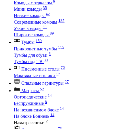
6
Комоды с зеркалом
35
Мини комоды
42
Низкие комоды
135
Современные комоды
30
Узкие комоды
89
Широкие комоды
150
Тумбы
115
Прикроватные тумбы
6
Тумбы для обуви
30
Тумбы под ТВ
76
Письменные столы
17
Макияжные столики
27
Спальные гарнитуры
52
Матрасы
14
Ортопедические
8
Беспружинные
14
На независимом блоке
14
На блоке Боннель
2
Наматрассники
73