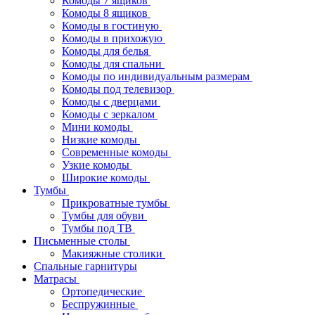
Комоды 7 ящиков
Комоды 8 ящиков
Комоды в гостиную
Комоды в прихожую
Комоды для белья
Комоды для спальни
Комоды по индивидуальным размерам
Комоды под телевизор
Комоды с дверцами
Комоды с зеркалом
Мини комоды
Низкие комоды
Современные комоды
Узкие комоды
Широкие комоды
Тумбы
Прикроватные тумбы
Тумбы для обуви
Тумбы под ТВ
Письменные столы
Макияжные столики
Спальные гарнитуры
Матрасы
Ортопедические
Беспружинные