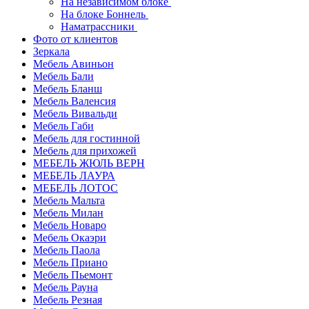
На независимом блоке
На блоке Боннель
Наматрассники
Фото от клиентов
Зеркала
Мебель Авиньон
Мебель Бали
Мебель Бланш
Мебель Валенсия
Мебель Вивальди
Мебель Габи
Мебель для гостинной
Мебель для прихожей
МЕБЕЛЬ ЖЮЛЬ ВЕРН
МЕБЕЛЬ ЛАУРА
МЕБЕЛЬ ЛОТОС
Мебель Мальта
Мебель Милан
Мебель Новаро
Мебель Окаэри
Мебель Паола
Мебель Приано
Мебель Пьемонт
Мебель Рауна
Мебель Резная