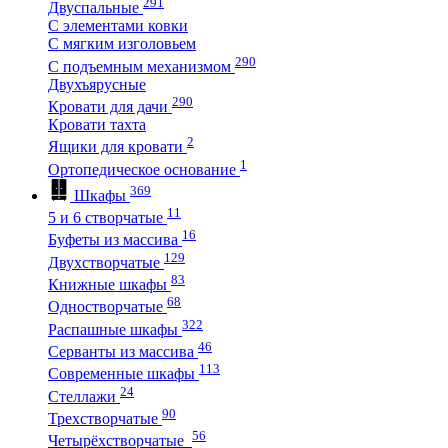
291
Двуспальные
С элементами ковки
С мягким изголовьем
290
С подъемным механизмом
Двухъярусные
290
Кровати для дачи
Кровати тахта
2
Ящики для кровати
1
Ортопедическое основание
369
Шкафы
11
5 и 6 створчатые
16
Буфеты из массива
129
Двухстворчатые
83
Книжные шкафы
68
Одностворчатые
322
Распашные шкафы
46
Серванты из массива
113
Современные шкафы
24
Стеллажи
90
Трехстворчатые
56
Четырёхстворчатые