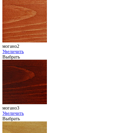
могано2
Увеличить
Выбрать
могано3
Увеличить
Выбрать