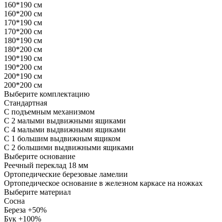
160*190 см
160*200 см
170*190 см
170*200 см
180*190 см
180*200 см
190*190 см
190*200 см
200*190 см
200*200 см
Выберите комплектацию
Стандартная
С подъемным механизмом
С 2 малыми выдвижными ящиками
С 4 малыми выдвижными ящиками
С 1 большим выдвижным ящиком
С 2 большими выдвижными ящиками
Выберите основание
Реечный переклад 18 мм
Ортопедические березовые ламелии
Ортопедическое основание в железном каркасе на ножках
Выберите материал
Сосна
Береза +50%
Бук +100%