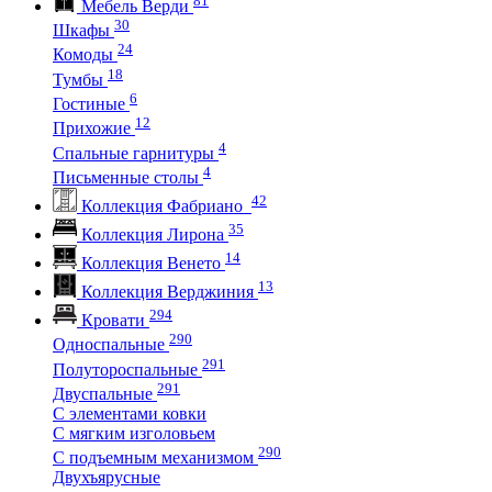
Мебель Верди
30
Шкафы
24
Комоды
18
Тумбы
6
Гостиные
12
Прихожие
4
Спальные гарнитуры
4
Письменные столы
42
Коллекция Фабриано
35
Коллекция Лирона
14
Коллекция Венето
13
Коллекция Верджиния
294
Кровати
290
Односпальные
291
Полутороспальные
291
Двуспальные
С элементами ковки
С мягким изголовьем
290
С подъемным механизмом
Двухъярусные