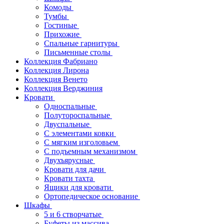
Комоды
Тумбы
Гостиные
Прихожие
Спальные гарнитуры
Письменные столы
Коллекция Фабриано
Коллекция Лирона
Коллекция Венето
Коллекция Верджиния
Кровати
Односпальные
Полутороспальные
Двуспальные
С элементами ковки
С мягким изголовьем
С подъемным механизмом
Двухъярусные
Кровати для дачи
Кровати тахта
Ящики для кровати
Ортопедическое основание
Шкафы
5 и 6 створчатые
Буфеты из массива