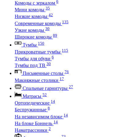
6
Комоды с зеркалом
35
Мини комоды
42
Низкие комоды
135
Современные комоды
30
Узкие комоды
89
Широкие комоды
150
Тумбы
115
Прикроватные тумбы
6
Тумбы для обуви
30
Тумбы под ТВ
76
Письменные столы
17
Макияжные столики
27
Спальные гарнитуры
52
Матрасы
14
Ортопедические
8
Беспружинные
14
На независимом блоке
14
На блоке Боннель
2
Наматрассники
73