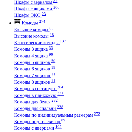
87
Шкафы с зеркалом
206
Шкафы с ящиками
23
Шкафы ЭКО
274
Комоды
88
Большие комоды
18
Высокие комоды
137
Классические комоды
33
Комоды 3 ящика
90
Комоды 4 ящика
50
Комоды 5 ящиков
19
Комоды 6 ящиков
11
Комоды 7 ящиков
11
Комоды 8 ящиков
264
Комоды в гостиную
235
Комоды в прихожую
232
Комоды для белья
238
Комоды для спальни
272
Комоды по индивидуальным размерам
89
Комоды под телевизор
105
Комоды с дверцами