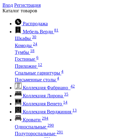
Вход
Регистрация
Каталог
товаров
Распродажа
81
Мебель Верди
30
Шкафы
24
Комоды
18
Тумбы
6
Гостиные
12
Прихожие
4
Спальные гарнитуры
4
Письменные столы
42
Коллекция Фабриано
35
Коллекция Лирона
14
Коллекция Венето
13
Коллекция Верджиния
294
Кровати
290
Односпальные
291
Полутороспальные