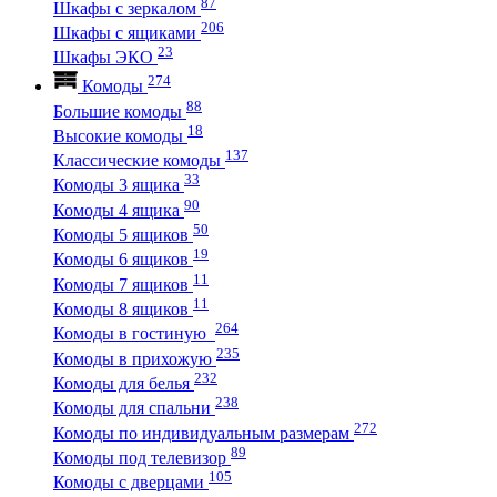
87
Шкафы с зеркалом
206
Шкафы с ящиками
23
Шкафы ЭКО
274
Комоды
88
Большие комоды
18
Высокие комоды
137
Классические комоды
33
Комоды 3 ящика
90
Комоды 4 ящика
50
Комоды 5 ящиков
19
Комоды 6 ящиков
11
Комоды 7 ящиков
11
Комоды 8 ящиков
264
Комоды в гостиную
235
Комоды в прихожую
232
Комоды для белья
238
Комоды для спальни
272
Комоды по индивидуальным размерам
89
Комоды под телевизор
105
Комоды с дверцами