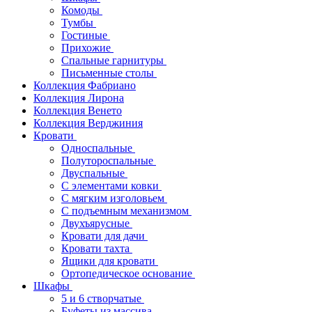
Комоды
Тумбы
Гостиные
Прихожие
Спальные гарнитуры
Письменные столы
Коллекция Фабриано
Коллекция Лирона
Коллекция Венето
Коллекция Верджиния
Кровати
Односпальные
Полутороспальные
Двуспальные
С элементами ковки
С мягким изголовьем
С подъемным механизмом
Двухъярусные
Кровати для дачи
Кровати тахта
Ящики для кровати
Ортопедическое основание
Шкафы
5 и 6 створчатые
Буфеты из массива