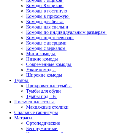
Комоды 7 ящиков
Комоды 8 ящиков
Комоды в гостиную
Комоды в прихожую
Комоды для белья
Комоды для спальни
Комоды по индивидуальным размерам
Комоды под телевизор
Комоды с дверцами
Комоды с зеркалом
Мини комоды
Низкие комоды
Современные комоды
Узкие комоды
Широкие комоды
Тумбы
Прикроватные тумбы
Тумбы для обуви
Тумбы под ТВ
Письменные столы
Макияжные столики
Спальные гарнитуры
Матрасы
Ортопедические
Беспружинные