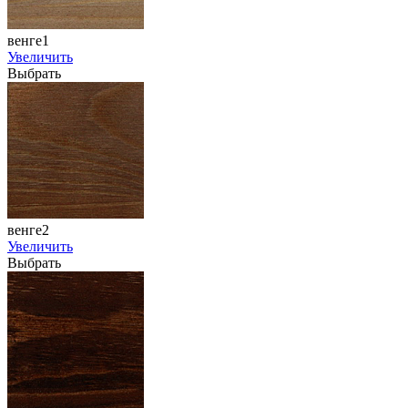
венге1
Увеличить
Выбрать
венге2
Увеличить
Выбрать