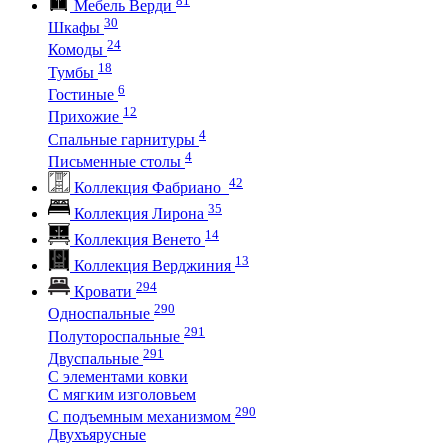
Мебель Верди
30
Шкафы
24
Комоды
18
Тумбы
6
Гостиные
12
Прихожие
4
Спальные гарнитуры
4
Письменные столы
42
Коллекция Фабриано
35
Коллекция Лирона
14
Коллекция Венето
13
Коллекция Верджиния
294
Кровати
290
Односпальные
291
Полутороспальные
291
Двуспальные
С элементами ковки
С мягким изголовьем
290
С подъемным механизмом
Двухъярусные