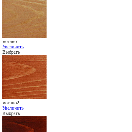
могано1
Увеличить
Выбрать
могано2
Увеличить
Выбрать