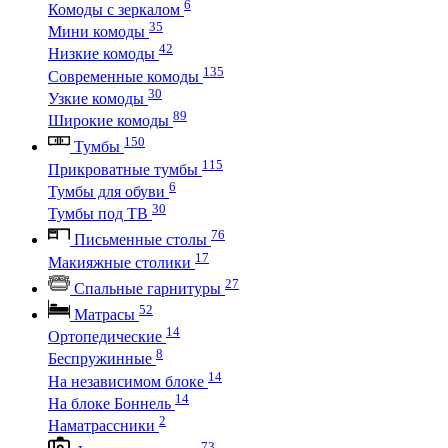
6
Комоды с зеркалом
35
Мини комоды
42
Низкие комоды
135
Современные комоды
30
Узкие комоды
89
Широкие комоды
150
Тумбы
115
Прикроватные тумбы
6
Тумбы для обуви
30
Тумбы под ТВ
76
Письменные столы
17
Макияжные столики
27
Спальные гарнитуры
52
Матрасы
14
Ортопедические
8
Беспружинные
14
На независимом блоке
14
На блоке Боннель
2
Наматрассники
73