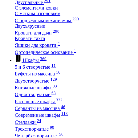
291
Двуспальные
С элементами ковки
С мягким изголовьем
290
С подъемным механизмом
Двухъярусные
290
Кровати для дачи
Кровати тахта
2
Ящики для кровати
1
Ортопедическое основание
369
Шкафы
11
5 и 6 створчатые
16
Буфеты из массива
129
Двухстворчатые
83
Книжные шкафы
68
Одностворчатые
322
Распашные шкафы
46
Серванты из массива
113
Современные шкафы
24
Стеллажи
90
Трехстворчатые
56
Четырёхстворчатые