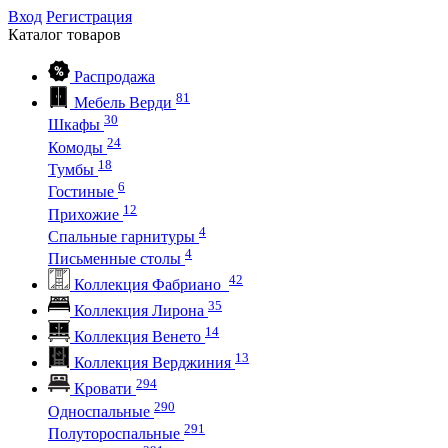
Вход
Регистрация
Каталог
товаров
Распродажа
81
Мебель Верди
30
Шкафы
24
Комоды
18
Тумбы
6
Гостиные
12
Прихожие
4
Спальные гарнитуры
4
Письменные столы
42
Коллекция Фабриано
35
Коллекция Лирона
14
Коллекция Венето
13
Коллекция Верджиния
294
Кровати
290
Односпальные
291
Полутороспальные