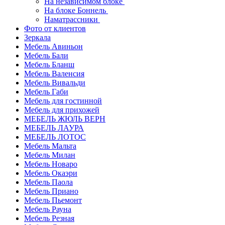
На независимом блоке
На блоке Боннель
Наматрассники
Фото от клиентов
Зеркала
Мебель Авиньон
Мебель Бали
Мебель Бланш
Мебель Валенсия
Мебель Вивальди
Мебель Габи
Мебель для гостинной
Мебель для прихожей
МЕБЕЛЬ ЖЮЛЬ ВЕРН
МЕБЕЛЬ ЛАУРА
МЕБЕЛЬ ЛОТОС
Мебель Мальта
Мебель Милан
Мебель Новаро
Мебель Окаэри
Мебель Паола
Мебель Приано
Мебель Пьемонт
Мебель Рауна
Мебель Резная