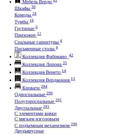
Мебель Верди
30
Шкафы
24
Комоды
18
Тумбы
6
Гостиные
12
Прихожие
4
Спальные гарнитуры
4
Письменные столы
42
Коллекция Фабриано
35
Коллекция Лирона
14
Коллекция Венето
13
Коллекция Верджиния
294
Кровати
290
Односпальные
291
Полутороспальные
291
Двуспальные
С элементами ковки
С мягким изголовьем
290
С подъемным механизмом
Двухъярусные