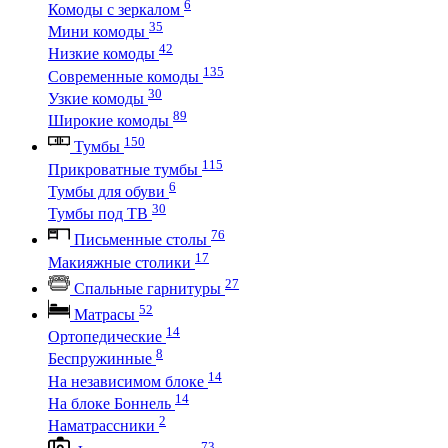
6
Комоды с зеркалом
35
Мини комоды
42
Низкие комоды
135
Современные комоды
30
Узкие комоды
89
Широкие комоды
150
Тумбы
115
Прикроватные тумбы
6
Тумбы для обуви
30
Тумбы под ТВ
76
Письменные столы
17
Макияжные столики
27
Спальные гарнитуры
52
Матрасы
14
Ортопедические
8
Беспружинные
14
На независимом блоке
14
На блоке Боннель
2
Наматрассники
73