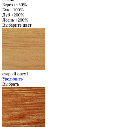
Береза +50%
Бук +100%
Дуб +200%
Ясень +200%
Выберите цвет
старый орех1
Увеличить
Выбрать