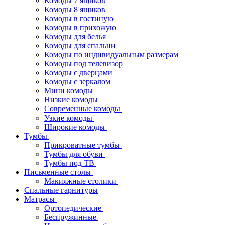
Комоды 7 ящиков
Комоды 8 ящиков
Комоды в гостиную
Комоды в прихожую
Комоды для белья
Комоды для спальни
Комоды по индивидуальным размерам
Комоды под телевизор
Комоды с дверцами
Комоды с зеркалом
Мини комоды
Низкие комоды
Современные комоды
Узкие комоды
Широкие комоды
Тумбы
Прикроватные тумбы
Тумбы для обуви
Тумбы под ТВ
Письменные столы
Макияжные столики
Спальные гарнитуры
Матрасы
Ортопедические
Беспружинные