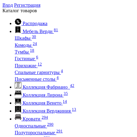
Вход
Регистрация
Каталог
товаров
Распродажа
81
Мебель Верди
30
Шкафы
24
Комоды
18
Тумбы
6
Гостиные
12
Прихожие
4
Спальные гарнитуры
4
Письменные столы
42
Коллекция Фабриано
35
Коллекция Лирона
14
Коллекция Венето
13
Коллекция Верджиния
294
Кровати
290
Односпальные
291
Полутороспальные