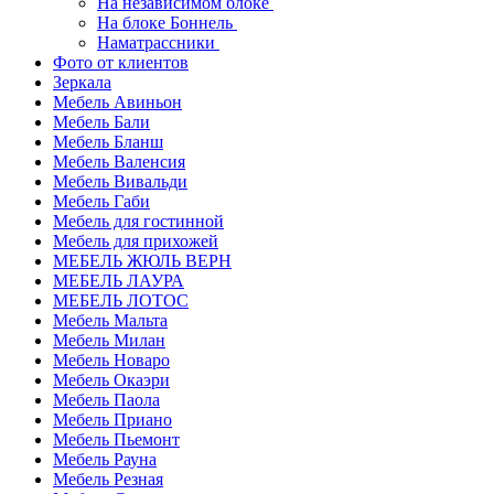
На независимом блоке
На блоке Боннель
Наматрассники
Фото от клиентов
Зеркала
Мебель Авиньон
Мебель Бали
Мебель Бланш
Мебель Валенсия
Мебель Вивальди
Мебель Габи
Мебель для гостинной
Мебель для прихожей
МЕБЕЛЬ ЖЮЛЬ ВЕРН
МЕБЕЛЬ ЛАУРА
МЕБЕЛЬ ЛОТОС
Мебель Мальта
Мебель Милан
Мебель Новаро
Мебель Окаэри
Мебель Паола
Мебель Приано
Мебель Пьемонт
Мебель Рауна
Мебель Резная