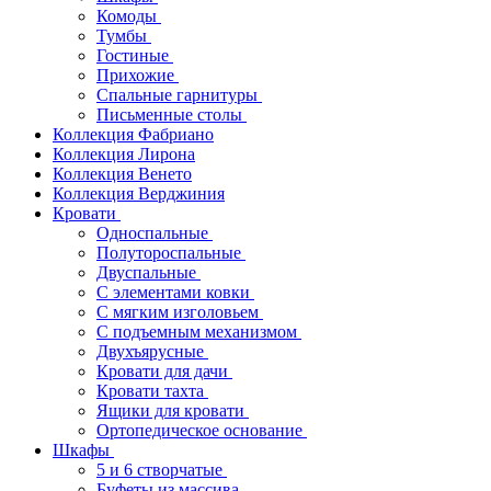
Комоды
Тумбы
Гостиные
Прихожие
Спальные гарнитуры
Письменные столы
Коллекция Фабриано
Коллекция Лирона
Коллекция Венето
Коллекция Верджиния
Кровати
Односпальные
Полутороспальные
Двуспальные
С элементами ковки
С мягким изголовьем
С подъемным механизмом
Двухъярусные
Кровати для дачи
Кровати тахта
Ящики для кровати
Ортопедическое основание
Шкафы
5 и 6 створчатые
Буфеты из массива