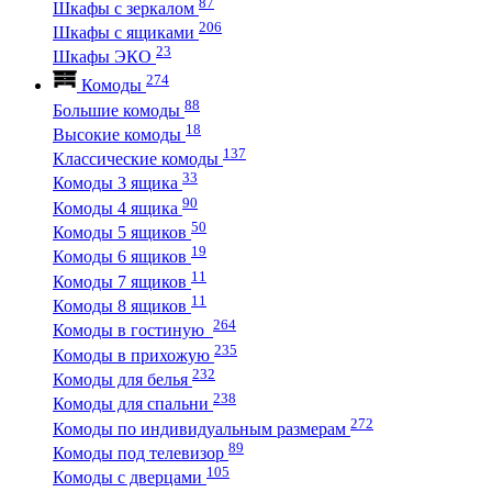
87
Шкафы с зеркалом
206
Шкафы с ящиками
23
Шкафы ЭКО
274
Комоды
88
Большие комоды
18
Высокие комоды
137
Классические комоды
33
Комоды 3 ящика
90
Комоды 4 ящика
50
Комоды 5 ящиков
19
Комоды 6 ящиков
11
Комоды 7 ящиков
11
Комоды 8 ящиков
264
Комоды в гостиную
235
Комоды в прихожую
232
Комоды для белья
238
Комоды для спальни
272
Комоды по индивидуальным размерам
89
Комоды под телевизор
105
Комоды с дверцами