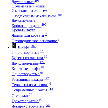
291
Двуспальные
С элементами ковки
С мягким изголовьем
290
С подъемным механизмом
Двухъярусные
290
Кровати для дачи
Кровати тахта
2
Ящики для кровати
1
Ортопедическое основание
369
Шкафы
11
5 и 6 створчатые
16
Буфеты из массива
129
Двухстворчатые
83
Книжные шкафы
68
Одностворчатые
322
Распашные шкафы
46
Серванты из массива
113
Современные шкафы
24
Стеллажи
90
Трехстворчатые
56
Четырёхстворчатые