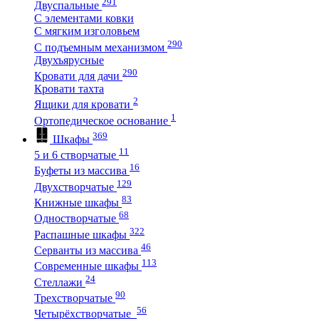
291
Двуспальные
С элементами ковки
С мягким изголовьем
290
С подъемным механизмом
Двухъярусные
290
Кровати для дачи
Кровати тахта
2
Ящики для кровати
1
Ортопедическое основание
369
Шкафы
11
5 и 6 створчатые
16
Буфеты из массива
129
Двухстворчатые
83
Книжные шкафы
68
Одностворчатые
322
Распашные шкафы
46
Серванты из массива
113
Современные шкафы
24
Стеллажи
90
Трехстворчатые
56
Четырёхстворчатые