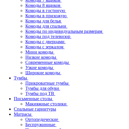
Комоды 7 ящиков
Комоды 8 ящиков
Комоды в гостиную
Комоды в прихожую
Комоды для белья
Комоды для спальни
Комоды по индивидуальным размерам
Комоды под телевизор
Комоды с дверцами
Комоды с зеркалом
Мини комоды
Низкие комоды
Современные комоды
Узкие комоды
Широкие комоды
Тумбы
Прикроватные тумбы
Тумбы для обуви
Тумбы под ТВ
Письменные столы
Макияжные столики
Спальные гарнитуры
Матрасы
Ортопедические
Беспружинные