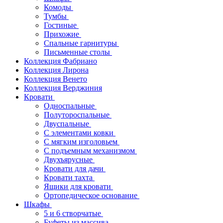
Комоды
Тумбы
Гостиные
Прихожие
Спальные гарнитуры
Письменные столы
Коллекция Фабриано
Коллекция Лирона
Коллекция Венето
Коллекция Верджиния
Кровати
Односпальные
Полутороспальные
Двуспальные
С элементами ковки
С мягким изголовьем
С подъемным механизмом
Двухъярусные
Кровати для дачи
Кровати тахта
Ящики для кровати
Ортопедическое основание
Шкафы
5 и 6 створчатые
Буфеты из массива