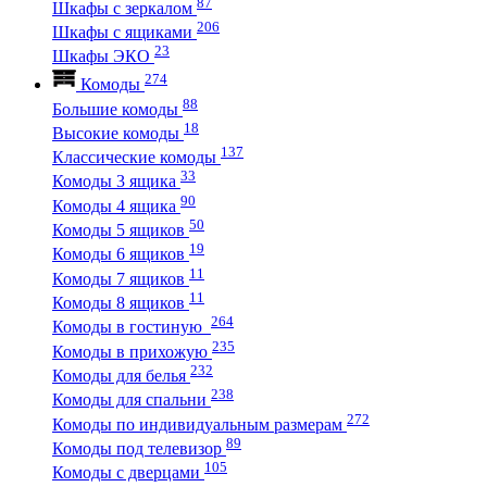
87
Шкафы с зеркалом
206
Шкафы с ящиками
23
Шкафы ЭКО
274
Комоды
88
Большие комоды
18
Высокие комоды
137
Классические комоды
33
Комоды 3 ящика
90
Комоды 4 ящика
50
Комоды 5 ящиков
19
Комоды 6 ящиков
11
Комоды 7 ящиков
11
Комоды 8 ящиков
264
Комоды в гостиную
235
Комоды в прихожую
232
Комоды для белья
238
Комоды для спальни
272
Комоды по индивидуальным размерам
89
Комоды под телевизор
105
Комоды с дверцами