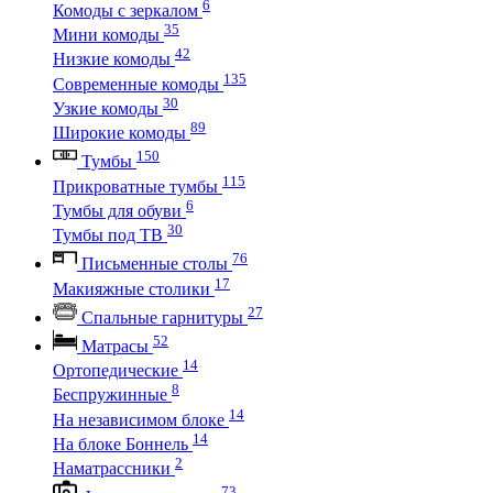
6
Комоды с зеркалом
35
Мини комоды
42
Низкие комоды
135
Современные комоды
30
Узкие комоды
89
Широкие комоды
150
Тумбы
115
Прикроватные тумбы
6
Тумбы для обуви
30
Тумбы под ТВ
76
Письменные столы
17
Макияжные столики
27
Спальные гарнитуры
52
Матрасы
14
Ортопедические
8
Беспружинные
14
На независимом блоке
14
На блоке Боннель
2
Наматрассники
73