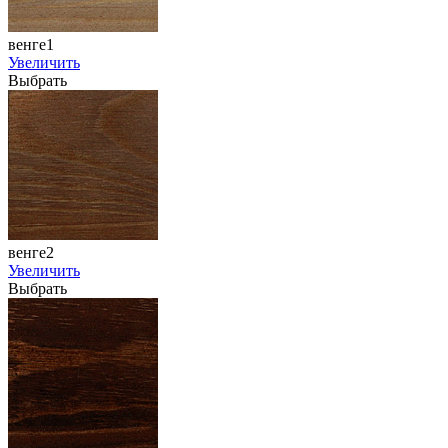
венге1
Увеличить
Выбрать
венге2
Увеличить
Выбрать