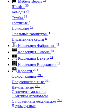
Мебель Верди
30
Шкафы
24
Комоды
18
Тумбы
6
Гостиные
12
Прихожие
4
Спальные гарнитуры
4
Письменные столы
42
Коллекция Фабриано
35
Коллекция Лирона
14
Коллекция Венето
13
Коллекция Верджиния
294
Кровати
290
Односпальные
291
Полутороспальные
291
Двуспальные
С элементами ковки
С мягким изголовьем
290
С подъемным механизмом
Двухъярусные