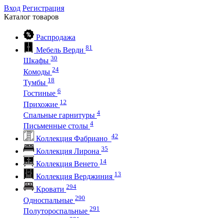
Вход
Регистрация
Каталог
товаров
Распродажа
81
Мебель Верди
30
Шкафы
24
Комоды
18
Тумбы
6
Гостиные
12
Прихожие
4
Спальные гарнитуры
4
Письменные столы
42
Коллекция Фабриано
35
Коллекция Лирона
14
Коллекция Венето
13
Коллекция Верджиния
294
Кровати
290
Односпальные
291
Полутороспальные