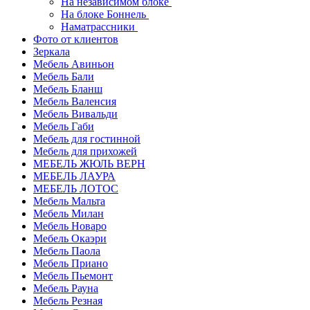
На независимом блоке
На блоке Боннель
Наматрассники
Фото от клиентов
Зеркала
Мебель Авиньон
Мебель Бали
Мебель Бланш
Мебель Валенсия
Мебель Вивальди
Мебель Габи
Мебель для гостинной
Мебель для прихожей
МЕБЕЛЬ ЖЮЛЬ ВЕРН
МЕБЕЛЬ ЛАУРА
МЕБЕЛЬ ЛОТОС
Мебель Мальта
Мебель Милан
Мебель Новаро
Мебель Окаэри
Мебель Паола
Мебель Приано
Мебель Пьемонт
Мебель Рауна
Мебель Резная