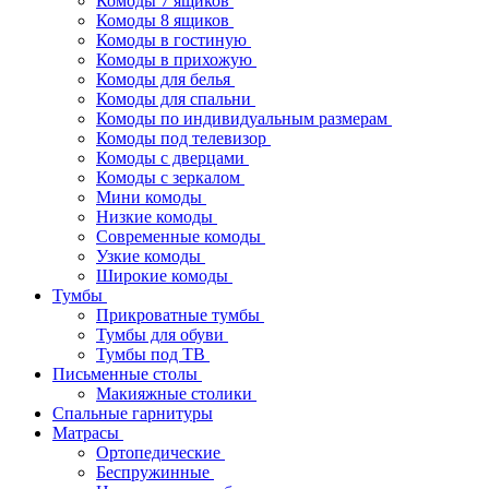
Комоды 7 ящиков
Комоды 8 ящиков
Комоды в гостиную
Комоды в прихожую
Комоды для белья
Комоды для спальни
Комоды по индивидуальным размерам
Комоды под телевизор
Комоды с дверцами
Комоды с зеркалом
Мини комоды
Низкие комоды
Современные комоды
Узкие комоды
Широкие комоды
Тумбы
Прикроватные тумбы
Тумбы для обуви
Тумбы под ТВ
Письменные столы
Макияжные столики
Спальные гарнитуры
Матрасы
Ортопедические
Беспружинные