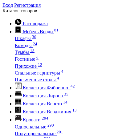
Вход
Регистрация
Каталог
товаров
Распродажа
81
Мебель Верди
30
Шкафы
24
Комоды
18
Тумбы
6
Гостиные
12
Прихожие
4
Спальные гарнитуры
4
Письменные столы
42
Коллекция Фабриано
35
Коллекция Лирона
14
Коллекция Венето
13
Коллекция Верджиния
294
Кровати
290
Односпальные
291
Полутороспальные