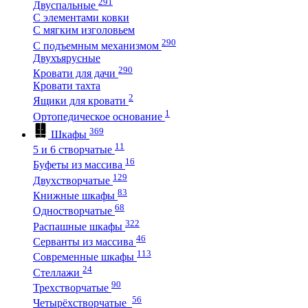
291
Двуспальные
С элементами ковки
С мягким изголовьем
290
С подъемным механизмом
Двухъярусные
290
Кровати для дачи
Кровати тахта
2
Ящики для кровати
1
Ортопедическое основание
369
Шкафы
11
5 и 6 створчатые
16
Буфеты из массива
129
Двухстворчатые
83
Книжные шкафы
68
Одностворчатые
322
Распашные шкафы
46
Серванты из массива
113
Современные шкафы
24
Стеллажи
90
Трехстворчатые
56
Четырёхстворчатые