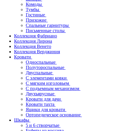
Комоды
Тумбы
Гостиные
Прихожие
Спальные гарнитуры
Письменные столы
Коллекция Фабриано
Коллекция Лирона
Коллекция Венето
Коллекция Верджиния
Кровати
Односпальные
Полутороспальные
Двуспальные
С элементами ковки
С мягким изголовьем
С подъемным механизмом
Двухъярусные
Кровати для дачи
Кровати тахта
Ящики для кровати
Ортопедическое основание
Шкафы
5 и 6 створчатые
Буфеты из массива