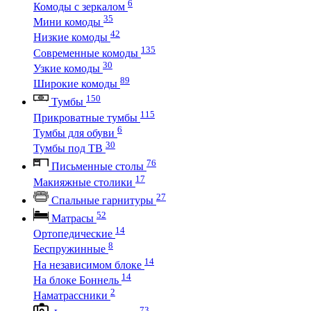
6
Комоды с зеркалом
35
Мини комоды
42
Низкие комоды
135
Современные комоды
30
Узкие комоды
89
Широкие комоды
150
Тумбы
115
Прикроватные тумбы
6
Тумбы для обуви
30
Тумбы под ТВ
76
Письменные столы
17
Макияжные столики
27
Спальные гарнитуры
52
Матрасы
14
Ортопедические
8
Беспружинные
14
На независимом блоке
14
На блоке Боннель
2
Наматрассники
73