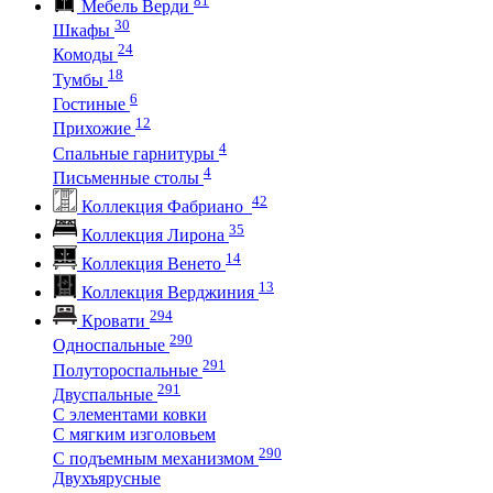
Мебель Верди
30
Шкафы
24
Комоды
18
Тумбы
6
Гостиные
12
Прихожие
4
Спальные гарнитуры
4
Письменные столы
42
Коллекция Фабриано
35
Коллекция Лирона
14
Коллекция Венето
13
Коллекция Верджиния
294
Кровати
290
Односпальные
291
Полутороспальные
291
Двуспальные
С элементами ковки
С мягким изголовьем
290
С подъемным механизмом
Двухъярусные