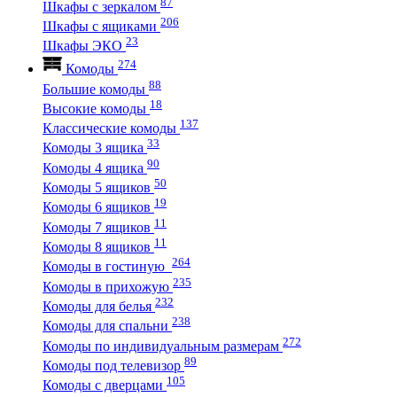
87
Шкафы с зеркалом
206
Шкафы с ящиками
23
Шкафы ЭКО
274
Комоды
88
Большие комоды
18
Высокие комоды
137
Классические комоды
33
Комоды 3 ящика
90
Комоды 4 ящика
50
Комоды 5 ящиков
19
Комоды 6 ящиков
11
Комоды 7 ящиков
11
Комоды 8 ящиков
264
Комоды в гостиную
235
Комоды в прихожую
232
Комоды для белья
238
Комоды для спальни
272
Комоды по индивидуальным размерам
89
Комоды под телевизор
105
Комоды с дверцами