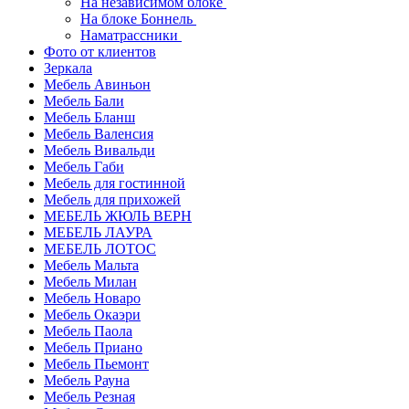
На независимом блоке
На блоке Боннель
Наматрассники
Фото от клиентов
Зеркала
Мебель Авиньон
Мебель Бали
Мебель Бланш
Мебель Валенсия
Мебель Вивальди
Мебель Габи
Мебель для гостинной
Мебель для прихожей
МЕБЕЛЬ ЖЮЛЬ ВЕРН
МЕБЕЛЬ ЛАУРА
МЕБЕЛЬ ЛОТОС
Мебель Мальта
Мебель Милан
Мебель Новаро
Мебель Окаэри
Мебель Паола
Мебель Приано
Мебель Пьемонт
Мебель Рауна
Мебель Резная