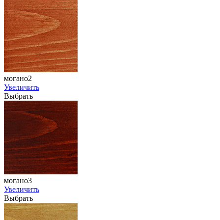
могано2
Увеличить
Выбрать
могано3
Увеличить
Выбрать