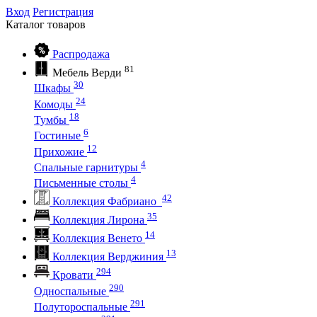
Вход
Регистрация
Каталог
товаров
Распродажа
81
Мебель Верди
30
Шкафы
24
Комоды
18
Тумбы
6
Гостиные
12
Прихожие
4
Спальные гарнитуры
4
Письменные столы
42
Коллекция Фабриано
35
Коллекция Лирона
14
Коллекция Венето
13
Коллекция Верджиния
294
Кровати
290
Односпальные
291
Полутороспальные