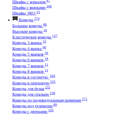
87
Шкафы с зеркалом
206
Шкафы с ящиками
23
Шкафы ЭКО
274
Комоды
88
Большие комоды
18
Высокие комоды
137
Классические комоды
33
Комоды 3 ящика
90
Комоды 4 ящика
50
Комоды 5 ящиков
19
Комоды 6 ящиков
11
Комоды 7 ящиков
11
Комоды 8 ящиков
264
Комоды в гостиную
235
Комоды в прихожую
232
Комоды для белья
238
Комоды для спальни
272
Комоды по индивидуальным размерам
89
Комоды под телевизор
105
Комоды с дверцами