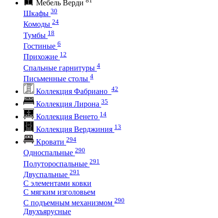
Мебель Верди
30
Шкафы
24
Комоды
18
Тумбы
6
Гостиные
12
Прихожие
4
Спальные гарнитуры
4
Письменные столы
42
Коллекция Фабриано
35
Коллекция Лирона
14
Коллекция Венето
13
Коллекция Верджиния
294
Кровати
290
Односпальные
291
Полутороспальные
291
Двуспальные
С элементами ковки
С мягким изголовьем
290
С подъемным механизмом
Двухъярусные