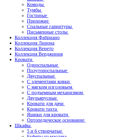
Комоды
Тумбы
Гостиные
Прихожие
Спальные гарнитуры
Письменные столы
Коллекция Фабриано
Коллекция Лирона
Коллекция Венето
Коллекция Верджиния
Кровати
Односпальные
Полутороспальные
Двуспальные
С элементами ковки
С мягким изголовьем
С подъемным механизмом
Двухъярусные
Кровати для дачи
Кровати тахта
Ящики для кровати
Ортопедическое основание
Шкафы
5 и 6 створчатые
Буфеты из массива