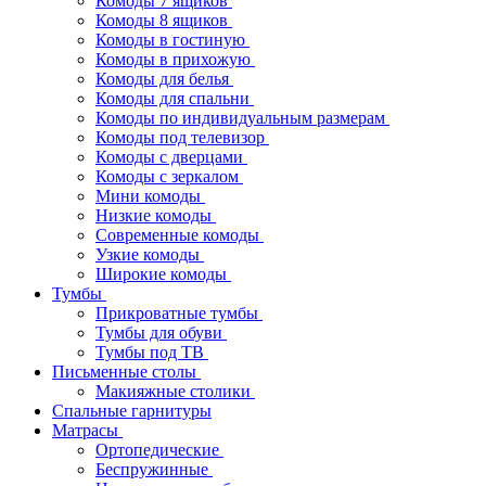
Комоды 7 ящиков
Комоды 8 ящиков
Комоды в гостиную
Комоды в прихожую
Комоды для белья
Комоды для спальни
Комоды по индивидуальным размерам
Комоды под телевизор
Комоды с дверцами
Комоды с зеркалом
Мини комоды
Низкие комоды
Современные комоды
Узкие комоды
Широкие комоды
Тумбы
Прикроватные тумбы
Тумбы для обуви
Тумбы под ТВ
Письменные столы
Макияжные столики
Спальные гарнитуры
Матрасы
Ортопедические
Беспружинные