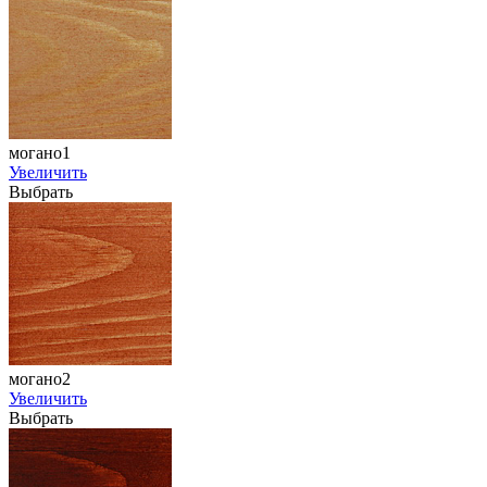
могано1
Увеличить
Выбрать
могано2
Увеличить
Выбрать