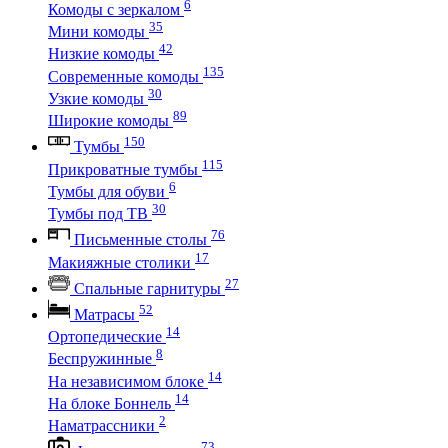
6
Комоды с зеркалом
35
Мини комоды
42
Низкие комоды
135
Современные комоды
30
Узкие комоды
89
Широкие комоды
150
Тумбы
115
Прикроватные тумбы
6
Тумбы для обуви
30
Тумбы под ТВ
76
Письменные столы
17
Макияжные столики
27
Спальные гарнитуры
52
Матрасы
14
Ортопедические
8
Беспружинные
14
На независимом блоке
14
На блоке Боннель
2
Наматрассники
73