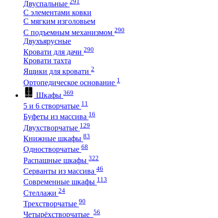
291
Двуспальные
С элементами ковки
С мягким изголовьем
290
С подъемным механизмом
Двухъярусные
290
Кровати для дачи
Кровати тахта
2
Ящики для кровати
1
Ортопедическое основание
369
Шкафы
11
5 и 6 створчатые
16
Буфеты из массива
129
Двухстворчатые
83
Книжные шкафы
68
Одностворчатые
322
Распашные шкафы
46
Серванты из массива
113
Современные шкафы
24
Стеллажи
90
Трехстворчатые
56
Четырёхстворчатые