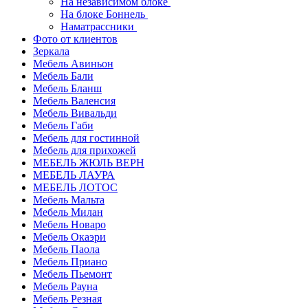
На независимом блоке
На блоке Боннель
Наматрассники
Фото от клиентов
Зеркала
Мебель Авиньон
Мебель Бали
Мебель Бланш
Мебель Валенсия
Мебель Вивальди
Мебель Габи
Мебель для гостинной
Мебель для прихожей
МЕБЕЛЬ ЖЮЛЬ ВЕРН
МЕБЕЛЬ ЛАУРА
МЕБЕЛЬ ЛОТОС
Мебель Мальта
Мебель Милан
Мебель Новаро
Мебель Окаэри
Мебель Паола
Мебель Приано
Мебель Пьемонт
Мебель Рауна
Мебель Резная