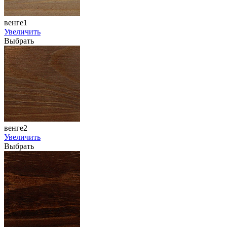
венге1
Увеличить
Выбрать
венге2
Увеличить
Выбрать