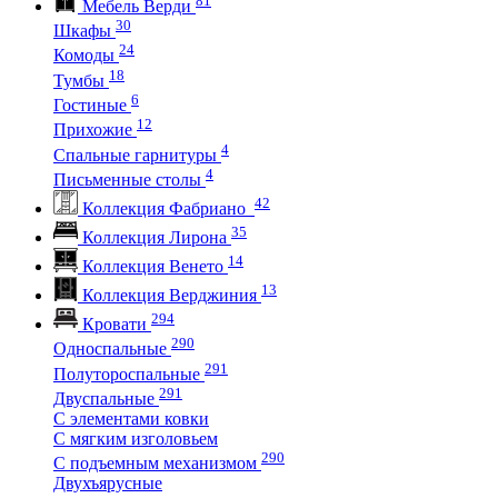
Мебель Верди
30
Шкафы
24
Комоды
18
Тумбы
6
Гостиные
12
Прихожие
4
Спальные гарнитуры
4
Письменные столы
42
Коллекция Фабриано
35
Коллекция Лирона
14
Коллекция Венето
13
Коллекция Верджиния
294
Кровати
290
Односпальные
291
Полутороспальные
291
Двуспальные
С элементами ковки
С мягким изголовьем
290
С подъемным механизмом
Двухъярусные