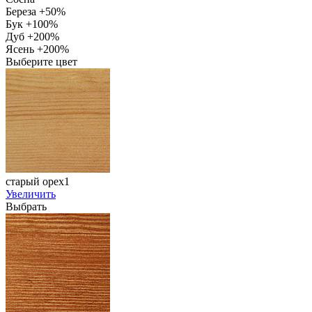
Береза +50%
Бук +100%
Дуб +200%
Ясень +200%
Выберите цвет
старый орех1
Увеличить
Выбрать