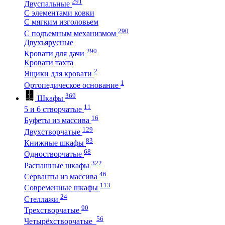
291
Двуспальные
С элементами ковки
С мягким изголовьем
290
С подъемным механизмом
Двухъярусные
290
Кровати для дачи
Кровати тахта
2
Ящики для кровати
1
Ортопедическое основание
369
Шкафы
11
5 и 6 створчатые
16
Буфеты из массива
129
Двухстворчатые
83
Книжные шкафы
68
Одностворчатые
322
Распашные шкафы
46
Серванты из массива
113
Современные шкафы
24
Стеллажи
90
Трехстворчатые
56
Четырёхстворчатые