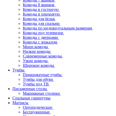
Комоды 7 ящиков
Комоды 8 ящиков
Комоды в гостиную
Комоды в прихожую
Комоды для белья
Комоды для спальни
Комоды по индивидуальным размерам
Комоды под телевизор
Комоды с дверцами
Комоды с зеркалом
Мини комоды
Низкие комоды
Современные комоды
Узкие комоды
Широкие комоды
Тумбы
Прикроватные тумбы
Тумбы для обуви
Тумбы под ТВ
Письменные столы
Макияжные столики
Спальные гарнитуры
Матрасы
Ортопедические
Беспружинные