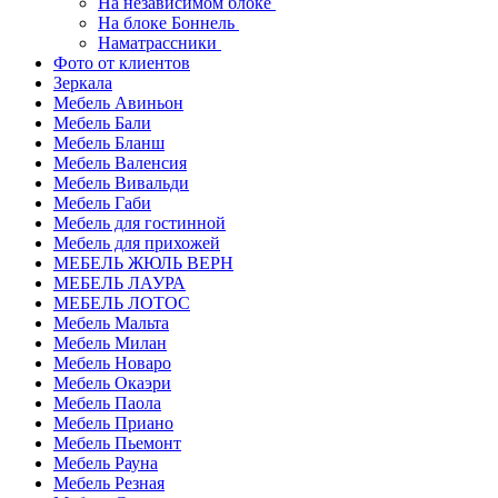
На независимом блоке
На блоке Боннель
Наматрассники
Фото от клиентов
Зеркала
Мебель Авиньон
Мебель Бали
Мебель Бланш
Мебель Валенсия
Мебель Вивальди
Мебель Габи
Мебель для гостинной
Мебель для прихожей
МЕБЕЛЬ ЖЮЛЬ ВЕРН
МЕБЕЛЬ ЛАУРА
МЕБЕЛЬ ЛОТОС
Мебель Мальта
Мебель Милан
Мебель Новаро
Мебель Окаэри
Мебель Паола
Мебель Приано
Мебель Пьемонт
Мебель Рауна
Мебель Резная