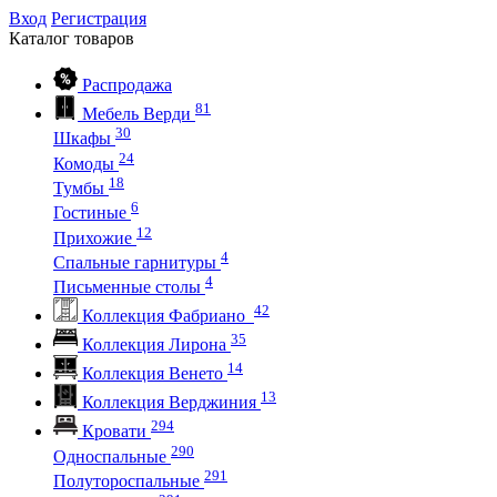
Вход
Регистрация
Каталог
товаров
Распродажа
81
Мебель Верди
30
Шкафы
24
Комоды
18
Тумбы
6
Гостиные
12
Прихожие
4
Спальные гарнитуры
4
Письменные столы
42
Коллекция Фабриано
35
Коллекция Лирона
14
Коллекция Венето
13
Коллекция Верджиния
294
Кровати
290
Односпальные
291
Полутороспальные