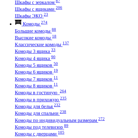
87
Шкафы с зеркалом
206
Шкафы с ящиками
23
Шкафы ЭКО
274
Комоды
88
Большие комоды
18
Высокие комоды
137
Классические комоды
33
Комоды 3 ящика
90
Комоды 4 ящика
50
Комоды 5 ящиков
19
Комоды 6 ящиков
11
Комоды 7 ящиков
11
Комоды 8 ящиков
264
Комоды в гостиную
235
Комоды в прихожую
232
Комоды для белья
238
Комоды для спальни
272
Комоды по индивидуальным размерам
89
Комоды под телевизор
105
Комоды с дверцами