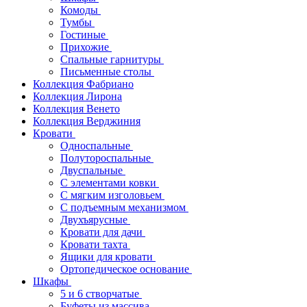
Комоды
Тумбы
Гостиные
Прихожие
Спальные гарнитуры
Письменные столы
Коллекция Фабриано
Коллекция Лирона
Коллекция Венето
Коллекция Верджиния
Кровати
Односпальные
Полутороспальные
Двуспальные
С элементами ковки
С мягким изголовьем
С подъемным механизмом
Двухъярусные
Кровати для дачи
Кровати тахта
Ящики для кровати
Ортопедическое основание
Шкафы
5 и 6 створчатые
Буфеты из массива