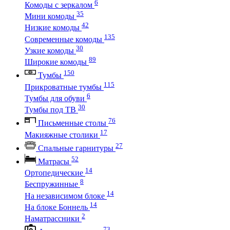
6
Комоды с зеркалом
35
Мини комоды
42
Низкие комоды
135
Современные комоды
30
Узкие комоды
89
Широкие комоды
150
Тумбы
115
Прикроватные тумбы
6
Тумбы для обуви
30
Тумбы под ТВ
76
Письменные столы
17
Макияжные столики
27
Спальные гарнитуры
52
Матрасы
14
Ортопедические
8
Беспружинные
14
На независимом блоке
14
На блоке Боннель
2
Наматрассники
73