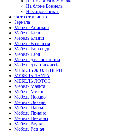
На независимом блоке
На блоке Боннель
Наматрассники
Фото от клиентов
Зеркала
Мебель Авиньон
Мебель Бали
Мебель Бланш
Мебель Валенсия
Мебель Вивальди
Мебель Габи
Мебель для гостинной
Мебель для прихожей
МЕБЕЛЬ ЖЮЛЬ ВЕРН
МЕБЕЛЬ ЛАУРА
МЕБЕЛЬ ЛОТОС
Мебель Мальта
Мебель Милан
Мебель Новаро
Мебель Окаэри
Мебель Паола
Мебель Приано
Мебель Пьемонт
Мебель Рауна
Мебель Резная