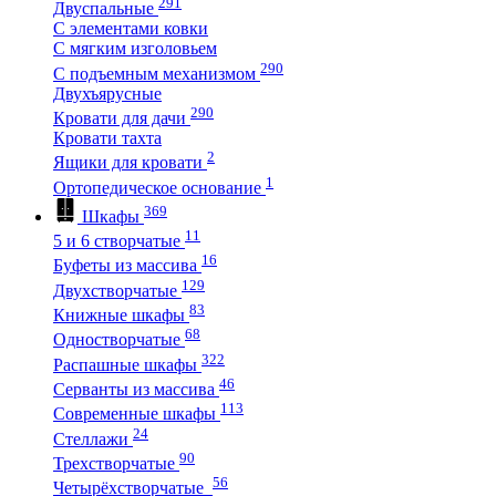
291
Двуспальные
С элементами ковки
С мягким изголовьем
290
С подъемным механизмом
Двухъярусные
290
Кровати для дачи
Кровати тахта
2
Ящики для кровати
1
Ортопедическое основание
369
Шкафы
11
5 и 6 створчатые
16
Буфеты из массива
129
Двухстворчатые
83
Книжные шкафы
68
Одностворчатые
322
Распашные шкафы
46
Серванты из массива
113
Современные шкафы
24
Стеллажи
90
Трехстворчатые
56
Четырёхстворчатые