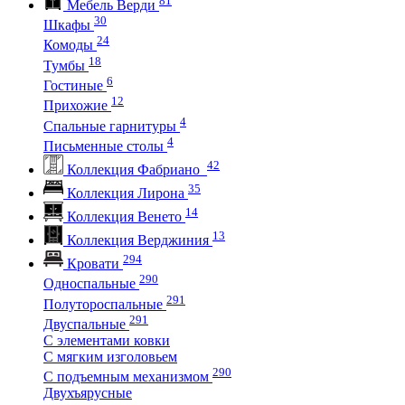
Мебель Верди
30
Шкафы
24
Комоды
18
Тумбы
6
Гостиные
12
Прихожие
4
Спальные гарнитуры
4
Письменные столы
42
Коллекция Фабриано
35
Коллекция Лирона
14
Коллекция Венето
13
Коллекция Верджиния
294
Кровати
290
Односпальные
291
Полутороспальные
291
Двуспальные
С элементами ковки
С мягким изголовьем
290
С подъемным механизмом
Двухъярусные