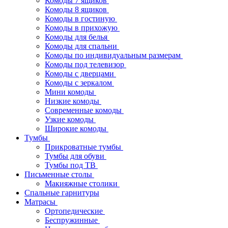
Комоды 7 ящиков
Комоды 8 ящиков
Комоды в гостиную
Комоды в прихожую
Комоды для белья
Комоды для спальни
Комоды по индивидуальным размерам
Комоды под телевизор
Комоды с дверцами
Комоды с зеркалом
Мини комоды
Низкие комоды
Современные комоды
Узкие комоды
Широкие комоды
Тумбы
Прикроватные тумбы
Тумбы для обуви
Тумбы под ТВ
Письменные столы
Макияжные столики
Спальные гарнитуры
Матрасы
Ортопедические
Беспружинные