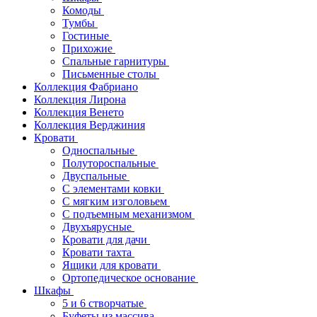
Комоды
Тумбы
Гостиные
Прихожие
Спальные гарнитуры
Письменные столы
Коллекция Фабриано
Коллекция Лирона
Коллекция Венето
Коллекция Верджиния
Кровати
Односпальные
Полутороспальные
Двуспальные
С элементами ковки
С мягким изголовьем
С подъемным механизмом
Двухъярусные
Кровати для дачи
Кровати тахта
Ящики для кровати
Ортопедическое основание
Шкафы
5 и 6 створчатые
Буфеты из массива