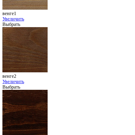
венге1
Увеличить
Выбрать
венге2
Увеличить
Выбрать