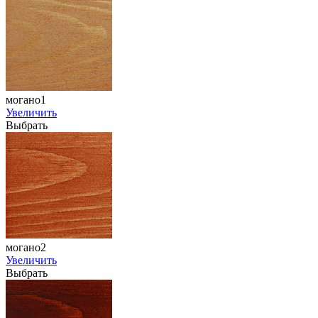
могано1
Увеличить
Выбрать
могано2
Увеличить
Выбрать