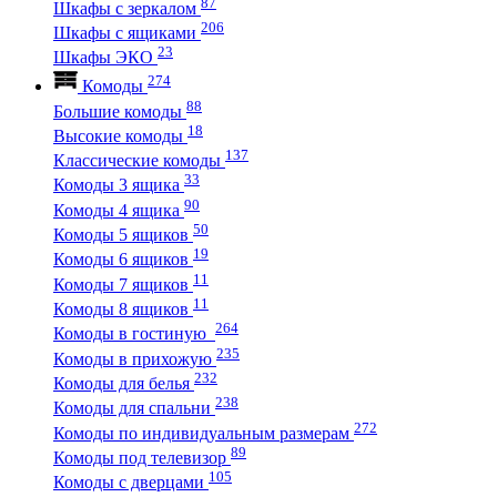
87
Шкафы с зеркалом
206
Шкафы с ящиками
23
Шкафы ЭКО
274
Комоды
88
Большие комоды
18
Высокие комоды
137
Классические комоды
33
Комоды 3 ящика
90
Комоды 4 ящика
50
Комоды 5 ящиков
19
Комоды 6 ящиков
11
Комоды 7 ящиков
11
Комоды 8 ящиков
264
Комоды в гостиную
235
Комоды в прихожую
232
Комоды для белья
238
Комоды для спальни
272
Комоды по индивидуальным размерам
89
Комоды под телевизор
105
Комоды с дверцами