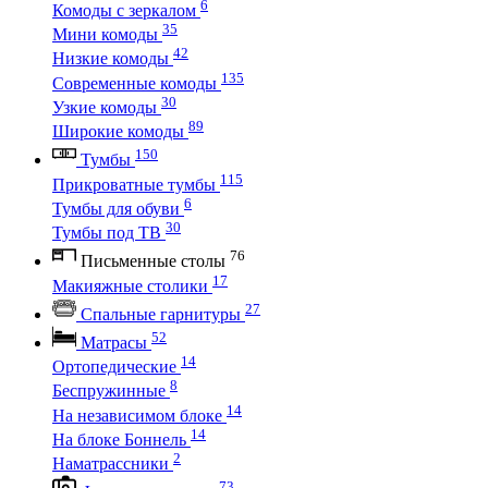
6
Комоды с зеркалом
35
Мини комоды
42
Низкие комоды
135
Современные комоды
30
Узкие комоды
89
Широкие комоды
150
Тумбы
115
Прикроватные тумбы
6
Тумбы для обуви
30
Тумбы под ТВ
76
Письменные столы
17
Макияжные столики
27
Спальные гарнитуры
52
Матрасы
14
Ортопедические
8
Беспружинные
14
На независимом блоке
14
На блоке Боннель
2
Наматрассники
73