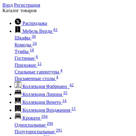
Вход
Регистрация
Каталог
товаров
Распродажа
81
Мебель Верди
30
Шкафы
24
Комоды
18
Тумбы
6
Гостиные
12
Прихожие
4
Спальные гарнитуры
4
Письменные столы
42
Коллекция Фабриано
35
Коллекция Лирона
14
Коллекция Венето
13
Коллекция Верджиния
294
Кровати
290
Односпальные
291
Полутороспальные