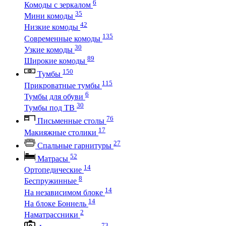
6
Комоды с зеркалом
35
Мини комоды
42
Низкие комоды
135
Современные комоды
30
Узкие комоды
89
Широкие комоды
150
Тумбы
115
Прикроватные тумбы
6
Тумбы для обуви
30
Тумбы под ТВ
76
Письменные столы
17
Макияжные столики
27
Спальные гарнитуры
52
Матрасы
14
Ортопедические
8
Беспружинные
14
На независимом блоке
14
На блоке Боннель
2
Наматрассники
73