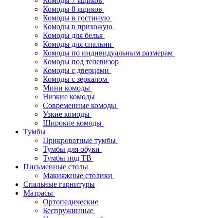
Комоды 7 ящиков
Комоды 8 ящиков
Комоды в гостиную
Комоды в прихожую
Комоды для белья
Комоды для спальни
Комоды по индивидуальным размерам
Комоды под телевизор
Комоды с дверцами
Комоды с зеркалом
Мини комоды
Низкие комоды
Современные комоды
Узкие комоды
Широкие комоды
Тумбы
Прикроватные тумбы
Тумбы для обуви
Тумбы под ТВ
Письменные столы
Макияжные столики
Спальные гарнитуры
Матрасы
Ортопедические
Беспружинные