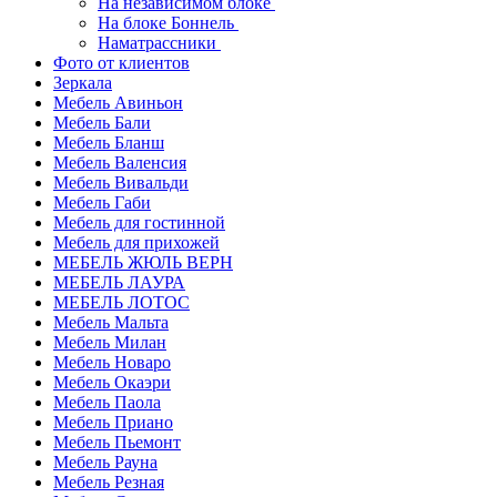
На независимом блоке
На блоке Боннель
Наматрассники
Фото от клиентов
Зеркала
Мебель Авиньон
Мебель Бали
Мебель Бланш
Мебель Валенсия
Мебель Вивальди
Мебель Габи
Мебель для гостинной
Мебель для прихожей
МЕБЕЛЬ ЖЮЛЬ ВЕРН
МЕБЕЛЬ ЛАУРА
МЕБЕЛЬ ЛОТОС
Мебель Мальта
Мебель Милан
Мебель Новаро
Мебель Окаэри
Мебель Паола
Мебель Приано
Мебель Пьемонт
Мебель Рауна
Мебель Резная