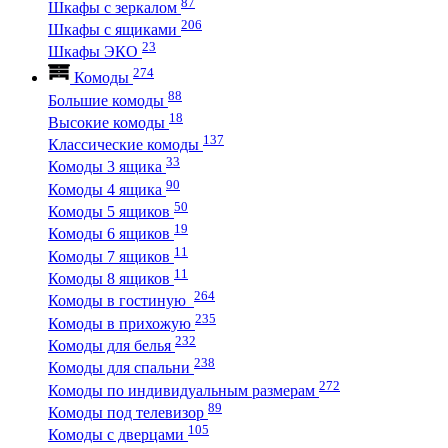
87
Шкафы с зеркалом
206
Шкафы с ящиками
23
Шкафы ЭКО
274
Комоды
88
Большие комоды
18
Высокие комоды
137
Классические комоды
33
Комоды 3 ящика
90
Комоды 4 ящика
50
Комоды 5 ящиков
19
Комоды 6 ящиков
11
Комоды 7 ящиков
11
Комоды 8 ящиков
264
Комоды в гостиную
235
Комоды в прихожую
232
Комоды для белья
238
Комоды для спальни
272
Комоды по индивидуальным размерам
89
Комоды под телевизор
105
Комоды с дверцами