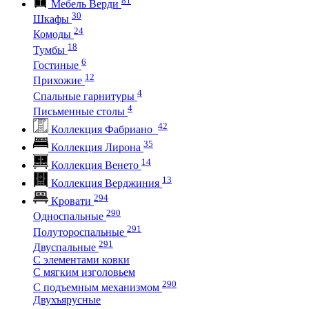
Мебель Верди
30
Шкафы
24
Комоды
18
Тумбы
6
Гостиные
12
Прихожие
4
Спальные гарнитуры
4
Письменные столы
42
Коллекция Фабриано
35
Коллекция Лирона
14
Коллекция Венето
13
Коллекция Верджиния
294
Кровати
290
Односпальные
291
Полутороспальные
291
Двуспальные
С элементами ковки
С мягким изголовьем
290
С подъемным механизмом
Двухъярусные