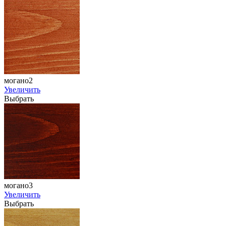
могано2
Увеличить
Выбрать
могано3
Увеличить
Выбрать