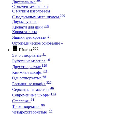
291
Двуспальные
С элементами ковки
С мягким изголовьем
290
С подъемным механизмом
Двухъярусные
290
Кровати для дачи
Кровати тахта
2
Ящики для кровати
1
Ортопедическое основание
369
Шкафы
11
5 и 6 створчатые
16
Буфеты из массива
129
Двухстворчатые
83
Книжные шкафы
68
Одностворчатые
322
Распашные шкафы
46
Серванты из массива
113
Современные шкафы
24
Стеллажи
90
Трехстворчатые
56
Четырёхстворчатые