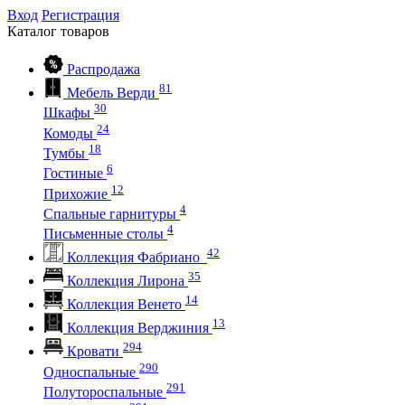
Вход
Регистрация
Каталог
товаров
Распродажа
81
Мебель Верди
30
Шкафы
24
Комоды
18
Тумбы
6
Гостиные
12
Прихожие
4
Спальные гарнитуры
4
Письменные столы
42
Коллекция Фабриано
35
Коллекция Лирона
14
Коллекция Венето
13
Коллекция Верджиния
294
Кровати
290
Односпальные
291
Полутороспальные