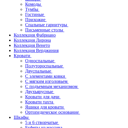
Комоды
Тумбы
Гостиные
Прихожие
Спальные гарнитуры
Письменные столы
Коллекция Фабриано
Коллекция Лирона
Коллекция Венето
Коллекция Верджиния
Кровати
Односпальные
Полутороспальные
Двуспальные
С элементами ковки
С мягким изголовьем
С подъемным механизмом
Двухъярусные
Кровати для дачи
Кровати тахта
Ящики для кровати
Ортопедическое основание
Шкафы
5 и 6 створчатые
Буфеты из массива