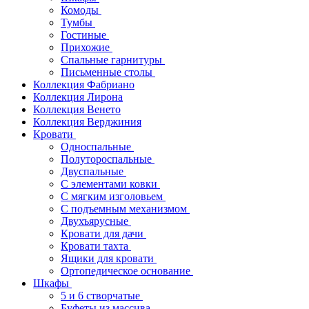
Комоды
Тумбы
Гостиные
Прихожие
Спальные гарнитуры
Письменные столы
Коллекция Фабриано
Коллекция Лирона
Коллекция Венето
Коллекция Верджиния
Кровати
Односпальные
Полутороспальные
Двуспальные
С элементами ковки
С мягким изголовьем
С подъемным механизмом
Двухъярусные
Кровати для дачи
Кровати тахта
Ящики для кровати
Ортопедическое основание
Шкафы
5 и 6 створчатые
Буфеты из массива