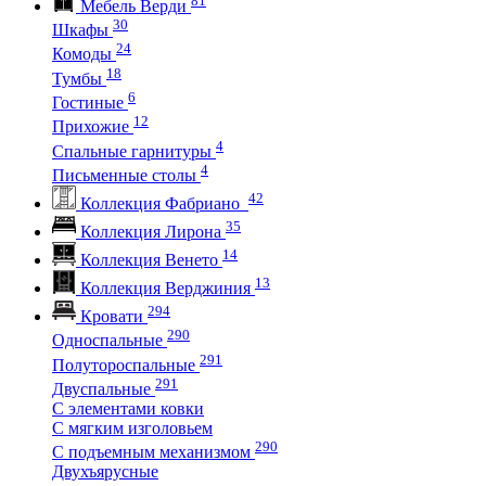
Мебель Верди
30
Шкафы
24
Комоды
18
Тумбы
6
Гостиные
12
Прихожие
4
Спальные гарнитуры
4
Письменные столы
42
Коллекция Фабриано
35
Коллекция Лирона
14
Коллекция Венето
13
Коллекция Верджиния
294
Кровати
290
Односпальные
291
Полутороспальные
291
Двуспальные
С элементами ковки
С мягким изголовьем
290
С подъемным механизмом
Двухъярусные