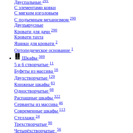
291
Двуспальные
С элементами ковки
С мягким изголовьем
290
С подъемным механизмом
Двухъярусные
290
Кровати для дачи
Кровати тахта
2
Ящики для кровати
1
Ортопедическое основание
369
Шкафы
11
5 и 6 створчатые
16
Буфеты из массива
129
Двухстворчатые
83
Книжные шкафы
68
Одностворчатые
322
Распашные шкафы
46
Серванты из массива
113
Современные шкафы
24
Стеллажи
90
Трехстворчатые
56
Четырёхстворчатые