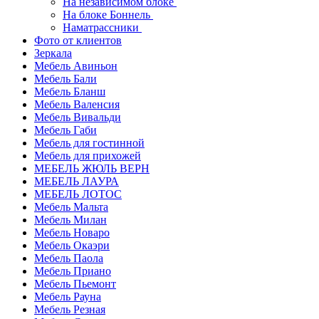
На независимом блоке
На блоке Боннель
Наматрассники
Фото от клиентов
Зеркала
Мебель Авиньон
Мебель Бали
Мебель Бланш
Мебель Валенсия
Мебель Вивальди
Мебель Габи
Мебель для гостинной
Мебель для прихожей
МЕБЕЛЬ ЖЮЛЬ ВЕРН
МЕБЕЛЬ ЛАУРА
МЕБЕЛЬ ЛОТОС
Мебель Мальта
Мебель Милан
Мебель Новаро
Мебель Окаэри
Мебель Паола
Мебель Приано
Мебель Пьемонт
Мебель Рауна
Мебель Резная