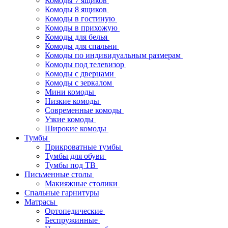
Комоды 7 ящиков
Комоды 8 ящиков
Комоды в гостиную
Комоды в прихожую
Комоды для белья
Комоды для спальни
Комоды по индивидуальным размерам
Комоды под телевизор
Комоды с дверцами
Комоды с зеркалом
Мини комоды
Низкие комоды
Современные комоды
Узкие комоды
Широкие комоды
Тумбы
Прикроватные тумбы
Тумбы для обуви
Тумбы под ТВ
Письменные столы
Макияжные столики
Спальные гарнитуры
Матрасы
Ортопедические
Беспружинные