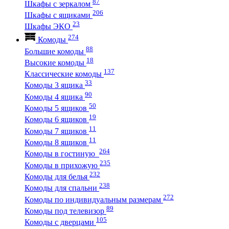
87
Шкафы с зеркалом
206
Шкафы с ящиками
23
Шкафы ЭКО
274
Комоды
88
Большие комоды
18
Высокие комоды
137
Классические комоды
33
Комоды 3 ящика
90
Комоды 4 ящика
50
Комоды 5 ящиков
19
Комоды 6 ящиков
11
Комоды 7 ящиков
11
Комоды 8 ящиков
264
Комоды в гостиную
235
Комоды в прихожую
232
Комоды для белья
238
Комоды для спальни
272
Комоды по индивидуальным размерам
89
Комоды под телевизор
105
Комоды с дверцами