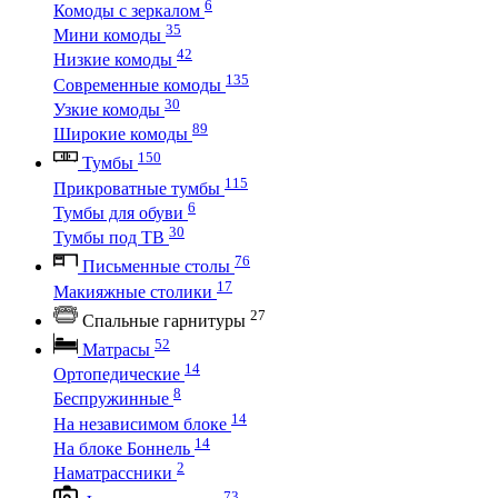
6
Комоды с зеркалом
35
Мини комоды
42
Низкие комоды
135
Современные комоды
30
Узкие комоды
89
Широкие комоды
150
Тумбы
115
Прикроватные тумбы
6
Тумбы для обуви
30
Тумбы под ТВ
76
Письменные столы
17
Макияжные столики
27
Спальные гарнитуры
52
Матрасы
14
Ортопедические
8
Беспружинные
14
На независимом блоке
14
На блоке Боннель
2
Наматрассники
73