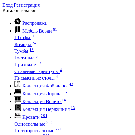
Вход
Регистрация
Каталог
товаров
Распродажа
81
Мебель Верди
30
Шкафы
24
Комоды
18
Тумбы
6
Гостиные
12
Прихожие
4
Спальные гарнитуры
4
Письменные столы
42
Коллекция Фабриано
35
Коллекция Лирона
14
Коллекция Венето
13
Коллекция Верджиния
294
Кровати
290
Односпальные
291
Полутороспальные