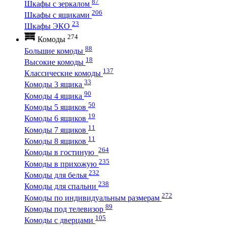
87
Шкафы с зеркалом
206
Шкафы с ящиками
23
Шкафы ЭКО
274
Комоды
88
Большие комоды
18
Высокие комоды
137
Классические комоды
33
Комоды 3 ящика
90
Комоды 4 ящика
50
Комоды 5 ящиков
19
Комоды 6 ящиков
11
Комоды 7 ящиков
11
Комоды 8 ящиков
264
Комоды в гостиную
235
Комоды в прихожую
232
Комоды для белья
238
Комоды для спальни
272
Комоды по индивидуальным размерам
89
Комоды под телевизор
105
Комоды с дверцами