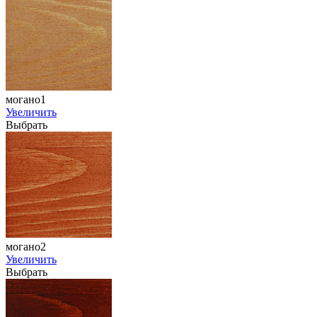
могано1
Увеличить
Выбрать
могано2
Увеличить
Выбрать