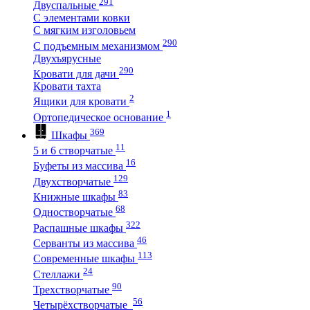
291
Двуспальные
С элементами ковки
С мягким изголовьем
290
С подъемным механизмом
Двухъярусные
290
Кровати для дачи
Кровати тахта
2
Ящики для кровати
1
Ортопедическое основание
369
Шкафы
11
5 и 6 створчатые
16
Буфеты из массива
129
Двухстворчатые
83
Книжные шкафы
68
Одностворчатые
322
Распашные шкафы
46
Серванты из массива
113
Современные шкафы
24
Стеллажи
90
Трехстворчатые
56
Четырёхстворчатые