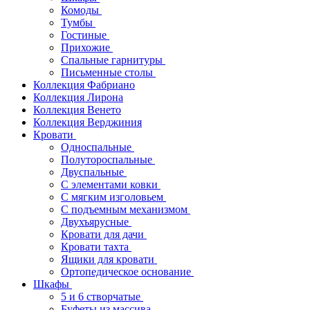
Комоды
Тумбы
Гостиные
Прихожие
Спальные гарнитуры
Письменные столы
Коллекция Фабриано
Коллекция Лирона
Коллекция Венето
Коллекция Верджиния
Кровати
Односпальные
Полутороспальные
Двуспальные
С элементами ковки
С мягким изголовьем
С подъемным механизмом
Двухъярусные
Кровати для дачи
Кровати тахта
Ящики для кровати
Ортопедическое основание
Шкафы
5 и 6 створчатые
Буфеты из массива