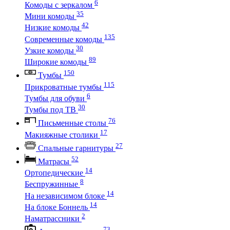
6
Комоды с зеркалом
35
Мини комоды
42
Низкие комоды
135
Современные комоды
30
Узкие комоды
89
Широкие комоды
150
Тумбы
115
Прикроватные тумбы
6
Тумбы для обуви
30
Тумбы под ТВ
76
Письменные столы
17
Макияжные столики
27
Спальные гарнитуры
52
Матрасы
14
Ортопедические
8
Беспружинные
14
На независимом блоке
14
На блоке Боннель
2
Наматрассники
73