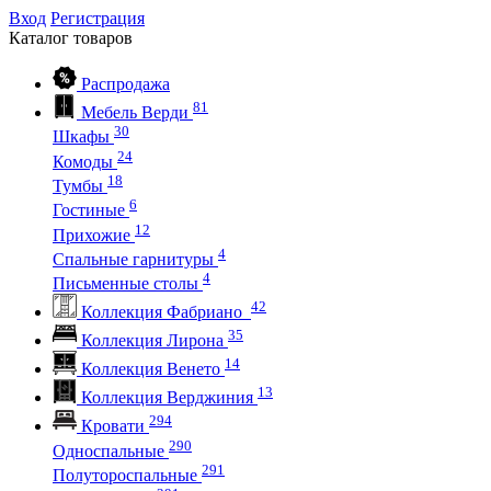
Вход
Регистрация
Каталог
товаров
Распродажа
81
Мебель Верди
30
Шкафы
24
Комоды
18
Тумбы
6
Гостиные
12
Прихожие
4
Спальные гарнитуры
4
Письменные столы
42
Коллекция Фабриано
35
Коллекция Лирона
14
Коллекция Венето
13
Коллекция Верджиния
294
Кровати
290
Односпальные
291
Полутороспальные