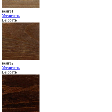
венге1
Увеличить
Выбрать
венге2
Увеличить
Выбрать