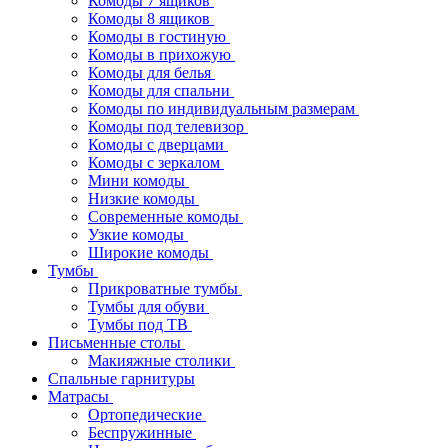
Комоды 7 ящиков
Комоды 8 ящиков
Комоды в гостиную
Комоды в прихожую
Комоды для белья
Комоды для спальни
Комоды по индивидуальным размерам
Комоды под телевизор
Комоды с дверцами
Комоды с зеркалом
Мини комоды
Низкие комоды
Современные комоды
Узкие комоды
Широкие комоды
Тумбы
Прикроватные тумбы
Тумбы для обуви
Тумбы под ТВ
Письменные столы
Макияжные столики
Спальные гарнитуры
Матрасы
Ортопедические
Беспружинные