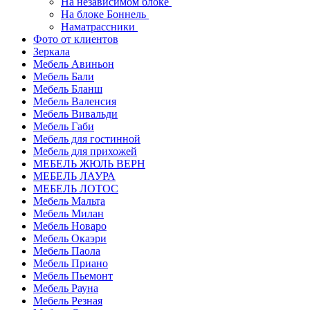
На независимом блоке
На блоке Боннель
Наматрассники
Фото от клиентов
Зеркала
Мебель Авиньон
Мебель Бали
Мебель Бланш
Мебель Валенсия
Мебель Вивальди
Мебель Габи
Мебель для гостинной
Мебель для прихожей
МЕБЕЛЬ ЖЮЛЬ ВЕРН
МЕБЕЛЬ ЛАУРА
МЕБЕЛЬ ЛОТОС
Мебель Мальта
Мебель Милан
Мебель Новаро
Мебель Окаэри
Мебель Паола
Мебель Приано
Мебель Пьемонт
Мебель Рауна
Мебель Резная