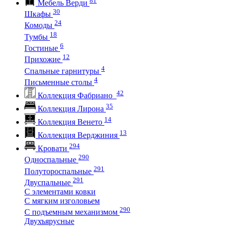
Мебель Верди
30
Шкафы
24
Комоды
18
Тумбы
6
Гостиные
12
Прихожие
4
Спальные гарнитуры
4
Письменные столы
42
Коллекция Фабриано
35
Коллекция Лирона
14
Коллекция Венето
13
Коллекция Верджиния
294
Кровати
290
Односпальные
291
Полутороспальные
291
Двуспальные
С элементами ковки
С мягким изголовьем
290
С подъемным механизмом
Двухъярусные