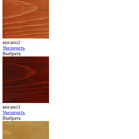
могано2
Увеличить
Выбрать
могано3
Увеличить
Выбрать