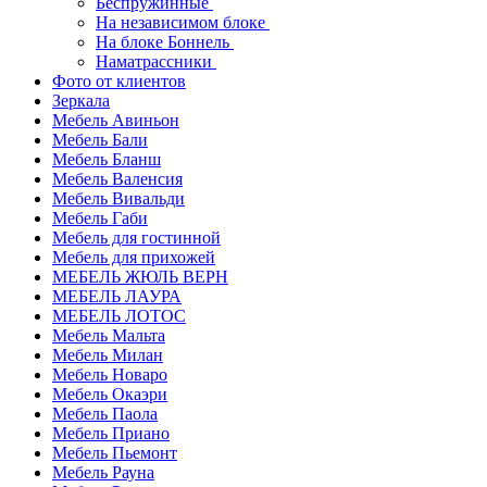
Беспружинные
На независимом блоке
На блоке Боннель
Наматрассники
Фото от клиентов
Зеркала
Мебель Авиньон
Мебель Бали
Мебель Бланш
Мебель Валенсия
Мебель Вивальди
Мебель Габи
Мебель для гостинной
Мебель для прихожей
МЕБЕЛЬ ЖЮЛЬ ВЕРН
МЕБЕЛЬ ЛАУРА
МЕБЕЛЬ ЛОТОС
Мебель Мальта
Мебель Милан
Мебель Новаро
Мебель Окаэри
Мебель Паола
Мебель Приано
Мебель Пьемонт
Мебель Рауна