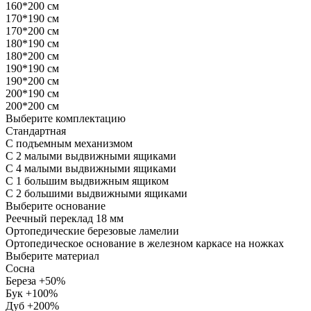
160*200 см
170*190 см
170*200 см
180*190 см
180*200 см
190*190 см
190*200 см
200*190 см
200*200 см
Выберите комплектацию
Стандартная
С подъемным механизмом
С 2 малыми выдвижными ящиками
С 4 малыми выдвижными ящиками
С 1 большим выдвижным ящиком
С 2 большими выдвижными ящиками
Выберите основание
Реечный переклад 18 мм
Ортопедические березовые ламелии
Ортопедическое основание в железном каркасе на ножках
Выберите материал
Сосна
Береза +50%
Бук +100%
Дуб +200%