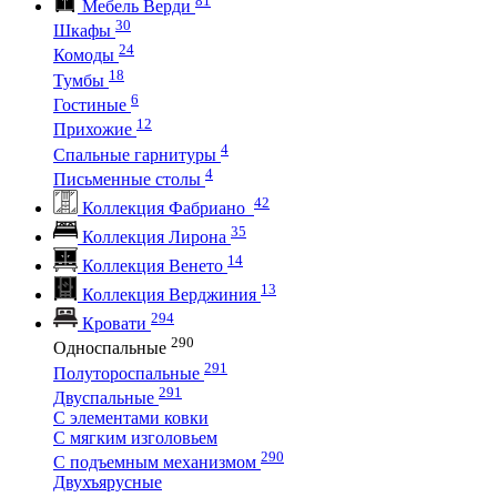
Мебель Верди
30
Шкафы
24
Комоды
18
Тумбы
6
Гостиные
12
Прихожие
4
Спальные гарнитуры
4
Письменные столы
42
Коллекция Фабриано
35
Коллекция Лирона
14
Коллекция Венето
13
Коллекция Верджиния
294
Кровати
290
Односпальные
291
Полутороспальные
291
Двуспальные
С элементами ковки
С мягким изголовьем
290
С подъемным механизмом
Двухъярусные