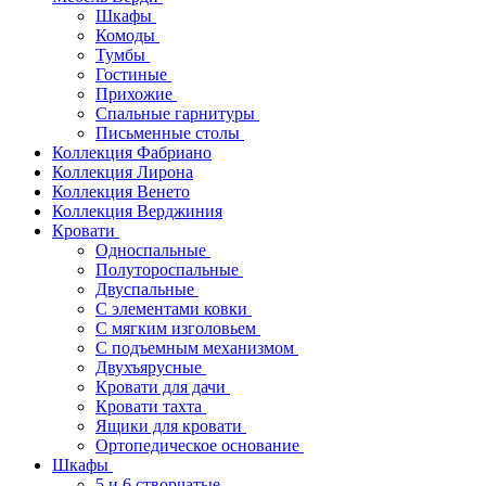
Шкафы
Комоды
Тумбы
Гостиные
Прихожие
Спальные гарнитуры
Письменные столы
Коллекция Фабриано
Коллекция Лирона
Коллекция Венето
Коллекция Верджиния
Кровати
Односпальные
Полутороспальные
Двуспальные
С элементами ковки
С мягким изголовьем
С подъемным механизмом
Двухъярусные
Кровати для дачи
Кровати тахта
Ящики для кровати
Ортопедическое основание
Шкафы
5 и 6 створчатые