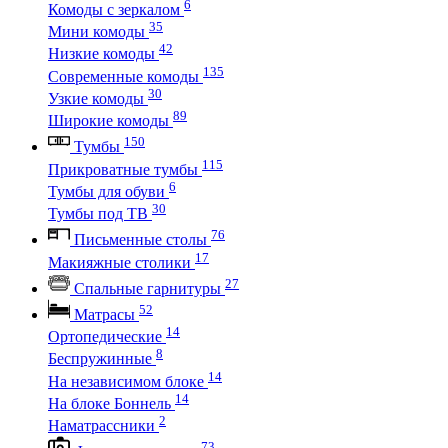
6
Комоды с зеркалом
35
Мини комоды
42
Низкие комоды
135
Современные комоды
30
Узкие комоды
89
Широкие комоды
150
Тумбы
115
Прикроватные тумбы
6
Тумбы для обуви
30
Тумбы под ТВ
76
Письменные столы
17
Макияжные столики
27
Спальные гарнитуры
52
Матрасы
14
Ортопедические
8
Беспружинные
14
На независимом блоке
14
На блоке Боннель
2
Наматрассники
73