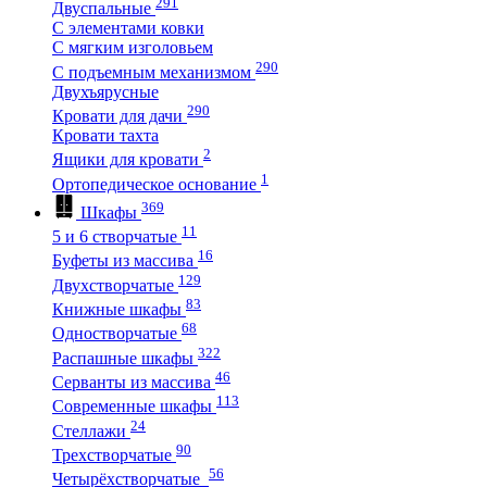
291
Двуспальные
С элементами ковки
С мягким изголовьем
290
С подъемным механизмом
Двухъярусные
290
Кровати для дачи
Кровати тахта
2
Ящики для кровати
1
Ортопедическое основание
369
Шкафы
11
5 и 6 створчатые
16
Буфеты из массива
129
Двухстворчатые
83
Книжные шкафы
68
Одностворчатые
322
Распашные шкафы
46
Серванты из массива
113
Современные шкафы
24
Стеллажи
90
Трехстворчатые
56
Четырёхстворчатые