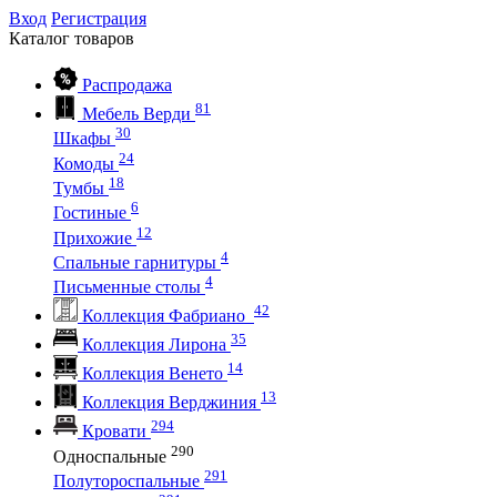
Вход
Регистрация
Каталог
товаров
Распродажа
81
Мебель Верди
30
Шкафы
24
Комоды
18
Тумбы
6
Гостиные
12
Прихожие
4
Спальные гарнитуры
4
Письменные столы
42
Коллекция Фабриано
35
Коллекция Лирона
14
Коллекция Венето
13
Коллекция Верджиния
294
Кровати
290
Односпальные
291
Полутороспальные