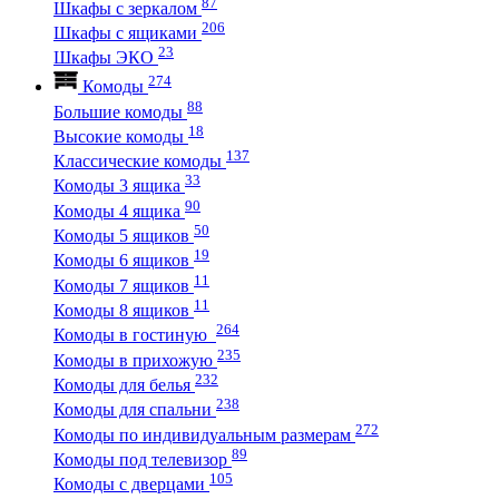
87
Шкафы с зеркалом
206
Шкафы с ящиками
23
Шкафы ЭКО
274
Комоды
88
Большие комоды
18
Высокие комоды
137
Классические комоды
33
Комоды 3 ящика
90
Комоды 4 ящика
50
Комоды 5 ящиков
19
Комоды 6 ящиков
11
Комоды 7 ящиков
11
Комоды 8 ящиков
264
Комоды в гостиную
235
Комоды в прихожую
232
Комоды для белья
238
Комоды для спальни
272
Комоды по индивидуальным размерам
89
Комоды под телевизор
105
Комоды с дверцами