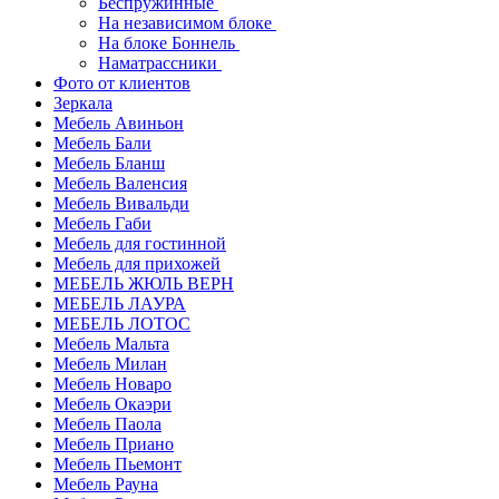
Беспружинные
На независимом блоке
На блоке Боннель
Наматрассники
Фото от клиентов
Зеркала
Мебель Авиньон
Мебель Бали
Мебель Бланш
Мебель Валенсия
Мебель Вивальди
Мебель Габи
Мебель для гостинной
Мебель для прихожей
МЕБЕЛЬ ЖЮЛЬ ВЕРН
МЕБЕЛЬ ЛАУРА
МЕБЕЛЬ ЛОТОС
Мебель Мальта
Мебель Милан
Мебель Новаро
Мебель Окаэри
Мебель Паола
Мебель Приано
Мебель Пьемонт
Мебель Рауна