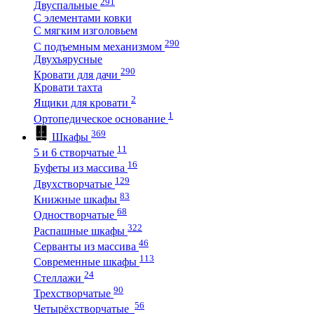
291
Двуспальные
С элементами ковки
С мягким изголовьем
290
С подъемным механизмом
Двухъярусные
290
Кровати для дачи
Кровати тахта
2
Ящики для кровати
1
Ортопедическое основание
369
Шкафы
11
5 и 6 створчатые
16
Буфеты из массива
129
Двухстворчатые
83
Книжные шкафы
68
Одностворчатые
322
Распашные шкафы
46
Серванты из массива
113
Современные шкафы
24
Стеллажи
90
Трехстворчатые
56
Четырёхстворчатые