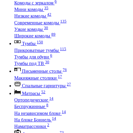
6
Комоды с зеркалом
35
Мини комоды
42
Низкие комоды
135
Современные комоды
30
Узкие комоды
89
Широкие комоды
150
Тумбы
115
Прикроватные тумбы
6
Тумбы для обуви
30
Тумбы под ТВ
76
Письменные столы
17
Макияжные столики
27
Спальные гарнитуры
52
Матрасы
14
Ортопедические
8
Беспружинные
14
На независимом блоке
14
На блоке Боннель
2
Наматрассники
73