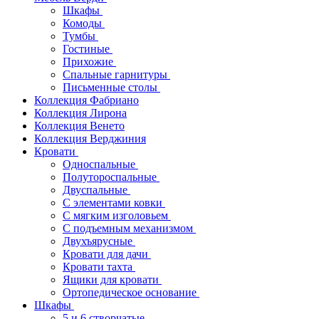
Шкафы
Комоды
Тумбы
Гостиные
Прихожие
Спальные гарнитуры
Письменные столы
Коллекция Фабриано
Коллекция Лирона
Коллекция Венето
Коллекция Верджиния
Кровати
Односпальные
Полутороспальные
Двуспальные
С элементами ковки
С мягким изголовьем
С подъемным механизмом
Двухъярусные
Кровати для дачи
Кровати тахта
Ящики для кровати
Ортопедическое основание
Шкафы
5 и 6 створчатые