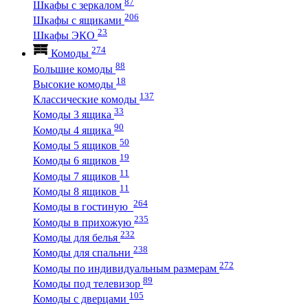
87
Шкафы с зеркалом
206
Шкафы с ящиками
23
Шкафы ЭКО
274
Комоды
88
Большие комоды
18
Высокие комоды
137
Классические комоды
33
Комоды 3 ящика
90
Комоды 4 ящика
50
Комоды 5 ящиков
19
Комоды 6 ящиков
11
Комоды 7 ящиков
11
Комоды 8 ящиков
264
Комоды в гостиную
235
Комоды в прихожую
232
Комоды для белья
238
Комоды для спальни
272
Комоды по индивидуальным размерам
89
Комоды под телевизор
105
Комоды с дверцами