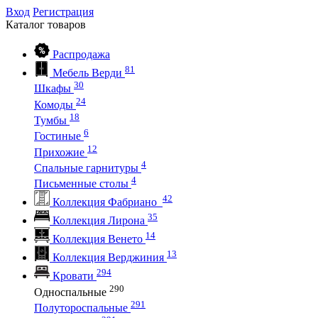
Вход
Регистрация
Каталог
товаров
Распродажа
81
Мебель Верди
30
Шкафы
24
Комоды
18
Тумбы
6
Гостиные
12
Прихожие
4
Спальные гарнитуры
4
Письменные столы
42
Коллекция Фабриано
35
Коллекция Лирона
14
Коллекция Венето
13
Коллекция Верджиния
294
Кровати
290
Односпальные
291
Полутороспальные