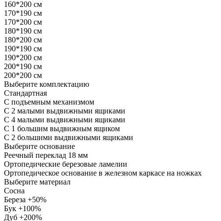
160*200 см
170*190 см
170*200 см
180*190 см
180*200 см
190*190 см
190*200 см
200*190 см
200*200 см
Выберите комплектацию
Стандартная
С подъемным механизмом
С 2 малыми выдвижными ящиками
С 4 малыми выдвижными ящиками
С 1 большим выдвижным ящиком
С 2 большими выдвижными ящиками
Выберите основание
Реечный переклад 18 мм
Ортопедические березовые ламелии
Ортопедическое основание в железном каркасе на ножках
Выберите материал
Сосна
Береза +50%
Бук +100%
Дуб +200%