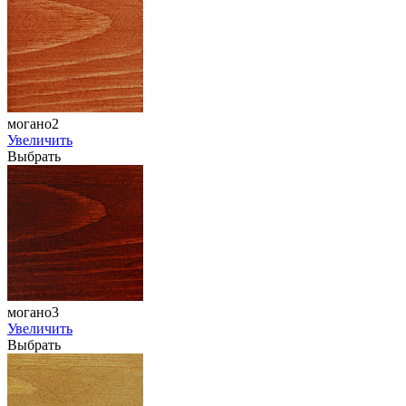
могано2
Увеличить
Выбрать
могано3
Увеличить
Выбрать