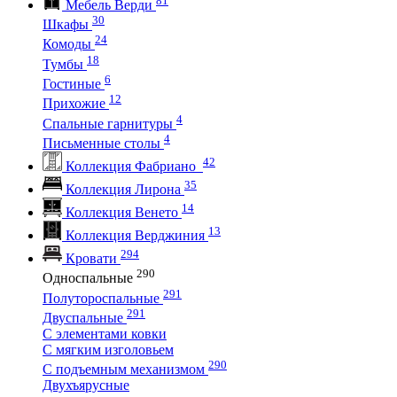
Мебель Верди
30
Шкафы
24
Комоды
18
Тумбы
6
Гостиные
12
Прихожие
4
Спальные гарнитуры
4
Письменные столы
42
Коллекция Фабриано
35
Коллекция Лирона
14
Коллекция Венето
13
Коллекция Верджиния
294
Кровати
290
Односпальные
291
Полутороспальные
291
Двуспальные
С элементами ковки
С мягким изголовьем
290
С подъемным механизмом
Двухъярусные