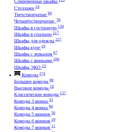
Современные шкафы
24
Стеллажи
90
Трехстворчатые
56
Четырёхстворчатые
130
Шкафы в гостинную
217
Шкафы в спальню
227
Шкафы для одежды
19
Шкафы купе
87
Шкафы с зеркалом
206
Шкафы с ящиками
23
Шкафы ЭКО
274
Комоды
88
Большие комоды
18
Высокие комоды
137
Классические комоды
33
Комоды 3 ящика
90
Комоды 4 ящика
50
Комоды 5 ящиков
19
Комоды 6 ящиков
11
Комоды 7 ящиков