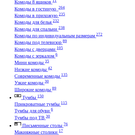
11
Комоды 8 ящиков
264
Комоды в гостиную
235
Комоды в прихожую
232
Комоды для белья
238
Комоды для спальни
272
Комоды по индивидуальным размерам
89
Комоды под телевизор
105
Комоды с дверцами
6
Комоды с зеркалом
35
Мини комоды
42
Низкие комоды
135
Современные комоды
30
Узкие комоды
89
Широкие комоды
150
Тумбы
115
Прикроватные тумбы
6
Тумбы для обуви
30
Тумбы под ТВ
76
Письменные столы
17
Макияжные столики