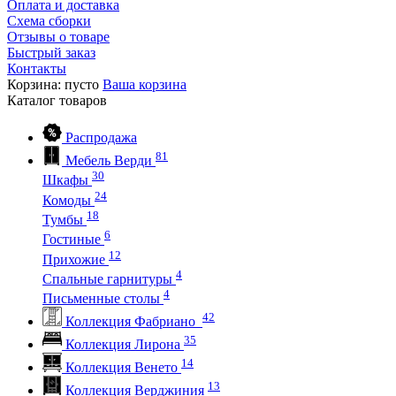
Оплата и доставка
Схема сборки
Отзывы о товаре
Быстрый заказ
Контакты
Корзина:
пусто
Ваша корзина
Каталог
товаров
Распродажа
81
Мебель Верди
30
Шкафы
24
Комоды
18
Тумбы
6
Гостиные
12
Прихожие
4
Спальные гарнитуры
4
Письменные столы
42
Коллекция Фабриано
35
Коллекция Лирона
14
Коллекция Венето
13
Коллекция Верджиния