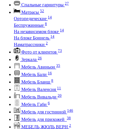
27
Спальные гарнитуры
52
Матрасы
14
Ортопедические
8
Беспружинные
14
На независимом блоке
14
На блоке Боннель
2
Наматрассники
73
Фото от клиентов
26
Зеркала
35
Мебель Авиньон
16
Мебель Бали
8
Мебель Бланш
11
Мебель Валенсия
20
Мебель Вивальди
6
Мебель Габи
146
Мебель для гостинной
38
Мебель для прихожей
2
МЕБЕЛЬ ЖЮЛЬ ВЕРН