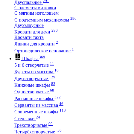
291
Двуспальные
С элементами ковки
С мягким изголовьем
290
С подъемным механизмом
Двухъярусные
290
Кровати для дачи
Кровати тахта
2
Ящики для кровати
1
Ортопедическое основание
369
Шкафы
11
5 и 6 створчатые
16
Буфеты из массива
129
Двухстворчатые
83
Книжные шкафы
68
Одностворчатые
322
Распашные шкафы
46
Серванты из массива
113
Современные шкафы
24
Стеллажи
90
Трехстворчатые
56
Четырёхстворчатые