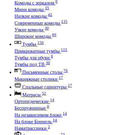
6
Комоды с зеркалом
35
Мини комоды
42
Низкие комоды
135
Современные комоды
30
Узкие комоды
89
Широкие комоды
150
Тумбы
115
Прикроватные тумбы
6
Тумбы для обуви
30
Тумбы под ТВ
76
Письменные столы
17
Макияжные столики
27
Спальные гарнитуры
52
Матрасы
14
Ортопедические
8
Беспружинные
14
На независимом блоке
14
На блоке Боннель
2
Наматрассники
73