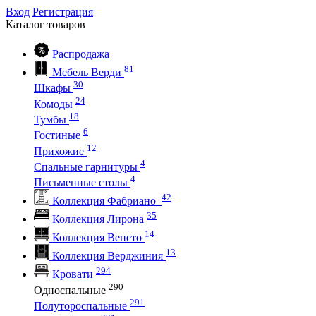
Вход
Регистрация
Каталог
товаров
Распродажа
81
Мебель Верди
30
Шкафы
24
Комоды
18
Тумбы
6
Гостиные
12
Прихожие
4
Спальные гарнитуры
4
Письменные столы
42
Коллекция Фабриано
35
Коллекция Лирона
14
Коллекция Венето
13
Коллекция Верджиния
294
Кровати
290
Односпальные
291
Полутороспальные