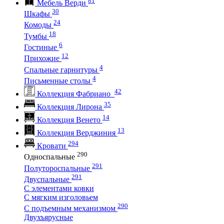
Мебель Верди
30
Шкафы
24
Комоды
18
Тумбы
6
Гостиные
12
Прихожие
4
Спальные гарнитуры
4
Письменные столы
42
Коллекция Фабриано
35
Коллекция Лирона
14
Коллекция Венето
13
Коллекция Верджиния
294
Кровати
290
Односпальные
291
Полутороспальные
291
Двуспальные
С элементами ковки
С мягким изголовьем
290
С подъемным механизмом
Двухъярусные