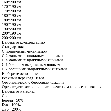
160*200 см
170*190 см
170*200 см
180*190 см
180*200 см
190*190 см
190*200 см
200*190 см
200*200 см
Выберите комплектацию
Стандартная
С подъемным механизмом
С 2 малыми выдвижными ящиками
С 4 малыми выдвижными ящиками
С 1 большим выдвижным ящиком
С 2 большими выдвижными ящиками
Выберите основание
Реечный переклад 18 мм
Ортопедические березовые ламелии
Ортопедическое основание в железном каркасе на ножках
Выберите материал
Сосна
Береза +50%
Бук +100%
Дуб +200%