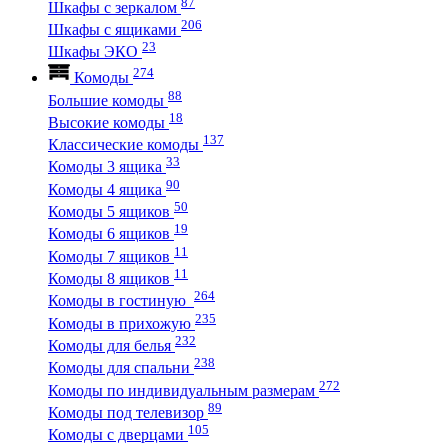
87
Шкафы с зеркалом
206
Шкафы с ящиками
23
Шкафы ЭКО
274
Комоды
88
Большие комоды
18
Высокие комоды
137
Классические комоды
33
Комоды 3 ящика
90
Комоды 4 ящика
50
Комоды 5 ящиков
19
Комоды 6 ящиков
11
Комоды 7 ящиков
11
Комоды 8 ящиков
264
Комоды в гостиную
235
Комоды в прихожую
232
Комоды для белья
238
Комоды для спальни
272
Комоды по индивидуальным размерам
89
Комоды под телевизор
105
Комоды с дверцами