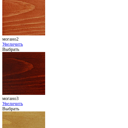
могано2
Увеличить
Выбрать
могано3
Увеличить
Выбрать