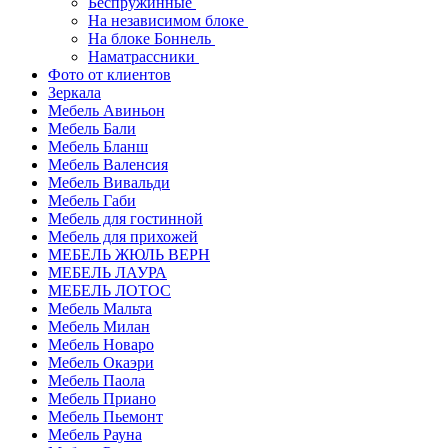
Беспружинные
На независимом блоке
На блоке Боннель
Наматрассники
Фото от клиентов
Зеркала
Мебель Авиньон
Мебель Бали
Мебель Бланш
Мебель Валенсия
Мебель Вивальди
Мебель Габи
Мебель для гостинной
Мебель для прихожей
МЕБЕЛЬ ЖЮЛЬ ВЕРН
МЕБЕЛЬ ЛАУРА
МЕБЕЛЬ ЛОТОС
Мебель Мальта
Мебель Милан
Мебель Новаро
Мебель Окаэри
Мебель Паола
Мебель Приано
Мебель Пьемонт
Мебель Рауна