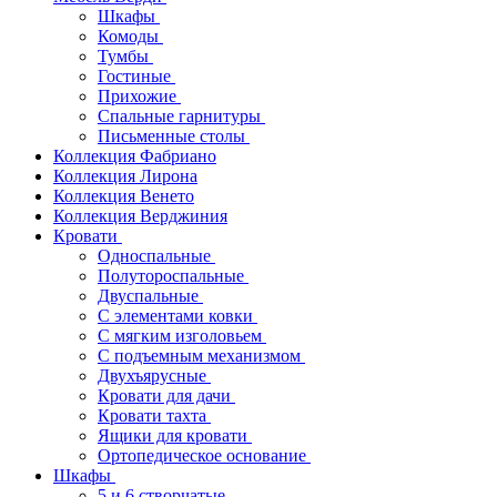
Шкафы
Комоды
Тумбы
Гостиные
Прихожие
Спальные гарнитуры
Письменные столы
Коллекция Фабриано
Коллекция Лирона
Коллекция Венето
Коллекция Верджиния
Кровати
Односпальные
Полутороспальные
Двуспальные
С элементами ковки
С мягким изголовьем
С подъемным механизмом
Двухъярусные
Кровати для дачи
Кровати тахта
Ящики для кровати
Ортопедическое основание
Шкафы
5 и 6 створчатые