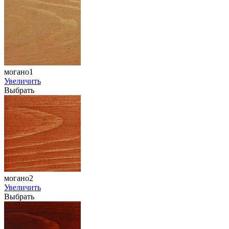
могано1
Увеличить
Выбрать
могано2
Увеличить
Выбрать