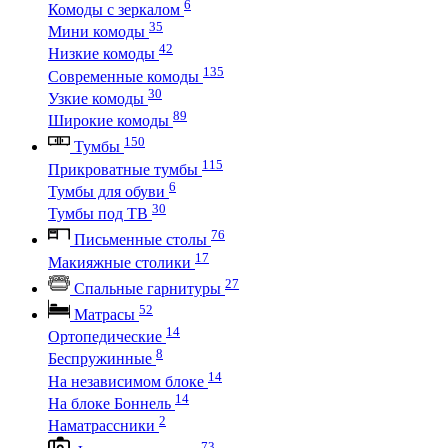
6
Комоды с зеркалом
35
Мини комоды
42
Низкие комоды
135
Современные комоды
30
Узкие комоды
89
Широкие комоды
150
Тумбы
115
Прикроватные тумбы
6
Тумбы для обуви
30
Тумбы под ТВ
76
Письменные столы
17
Макияжные столики
27
Спальные гарнитуры
52
Матрасы
14
Ортопедические
8
Беспружинные
14
На независимом блоке
14
На блоке Боннель
2
Наматрассники
73