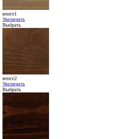
венге1
Увеличить
Выбрать
венге2
Увеличить
Выбрать