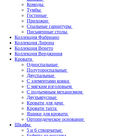
Комоды
Тумбы
Гостиные
Прихожие
Спальные гарнитуры
Письменные столы
Коллекция Фабриано
Коллекция Лирона
Коллекция Венето
Коллекция Верджиния
Кровати
Односпальные
Полутороспальные
Двуспальные
С элементами ковки
С мягким изголовьем
С подъемным механизмом
Двухъярусные
Кровати для дачи
Кровати тахта
Ящики для кровати
Ортопедическое основание
Шкафы
5 и 6 створчатые
Буфеты из массива