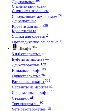
291
Двуспальные
С элементами ковки
С мягким изголовьем
290
С подъемным механизмом
Двухъярусные
290
Кровати для дачи
Кровати тахта
2
Ящики для кровати
1
Ортопедическое основание
369
Шкафы
11
5 и 6 створчатые
16
Буфеты из массива
129
Двухстворчатые
83
Книжные шкафы
68
Одностворчатые
322
Распашные шкафы
46
Серванты из массива
113
Современные шкафы
24
Стеллажи
90
Трехстворчатые
56
Четырёхстворчатые