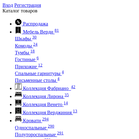
Вход
Регистрация
Каталог
товаров
Распродажа
81
Мебель Верди
30
Шкафы
24
Комоды
18
Тумбы
6
Гостиные
12
Прихожие
4
Спальные гарнитуры
4
Письменные столы
42
Коллекция Фабриано
35
Коллекция Лирона
14
Коллекция Венето
13
Коллекция Верджиния
294
Кровати
290
Односпальные
291
Полутороспальные