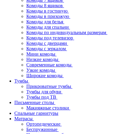
Комоды 7 ящиков
Комоды 8 ящиков
Комоды в гостиную
Комоды в прихожую
Комоды для белья
Комоды для спальни
Комоды по индивидуальным размерам
Комоды под телевизор
Комоды с дверцами
Комоды с зеркалом
Мини комоды
Низкие комоды
Современные комоды
Узкие комоды
Широкие комоды
Тумбы
Прикроватные тумбы
Тумбы для обуви
Тумбы под ТВ
Письменные столы
Макияжные столики
Спальные гарнитуры
Матрасы
Ортопедические
Беспружинные