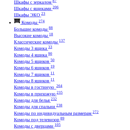
87
Шкафы с зеркалом
206
Шкафы с ящиками
23
Шкафы ЭКО
274
Комоды
88
Большие комоды
18
Высокие комоды
137
Классические комоды
33
Комоды 3 ящика
90
Комоды 4 ящика
50
Комоды 5 ящиков
19
Комоды 6 ящиков
11
Комоды 7 ящиков
11
Комоды 8 ящиков
264
Комоды в гостиную
235
Комоды в прихожую
232
Комоды для белья
238
Комоды для спальни
272
Комоды по индивидуальным размерам
89
Комоды под телевизор
105
Комоды с дверцами