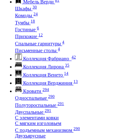
Мебель Верди
30
Шкафы
24
Комоды
18
Тумбы
6
Гостиные
12
Прихожие
4
Спальные гарнитуры
4
Письменные столы
42
Коллекция Фабриано
35
Коллекция Лирона
14
Коллекция Венето
13
Коллекция Верджиния
294
Кровати
290
Односпальные
291
Полутороспальные
291
Двуспальные
С элементами ковки
С мягким изголовьем
290
С подъемным механизмом
Двухъярусные